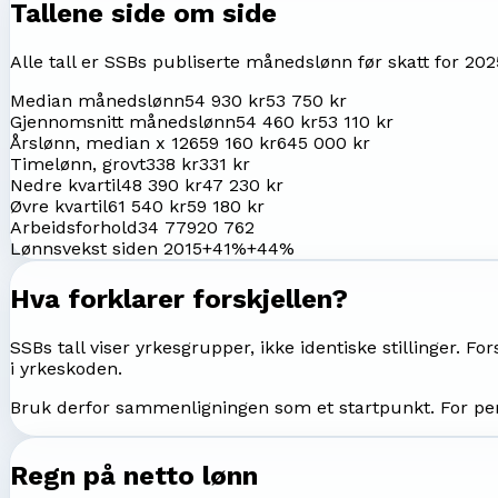
Tallene side om side
Alle tall er SSBs publiserte månedslønn før skatt for
202
Median månedslønn
54 930 kr
53 750 kr
Gjennomsnitt månedslønn
54 460 kr
53 110 kr
Årslønn, median x 12
659 160 kr
645 000 kr
Timelønn, grovt
338 kr
331 kr
Nedre kvartil
48 390 kr
47 230 kr
Øvre kvartil
61 540 kr
59 180 kr
Arbeidsforhold
34 779
20 762
Lønnsvekst siden 2015
+41%
+44%
Hva forklarer forskjellen?
SSBs tall viser yrkesgrupper, ikke identiske stillinger. Fo
i yrkeskoden.
Bruk derfor sammenligningen som et startpunkt. For per
Regn på netto lønn