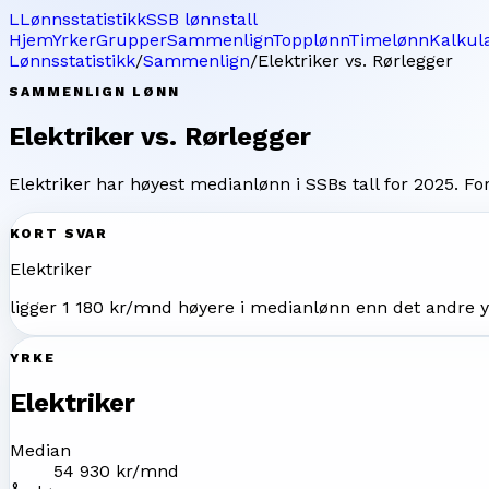
L
Lønnsstatistikk
SSB lønnstall
Hjem
Yrker
Grupper
Sammenlign
Topplønn
Timelønn
Kalkul
Lønnsstatistikk
/
Sammenlign
/
Elektriker
vs.
Rørlegger
SAMMENLIGN LØNN
Elektriker
vs.
Rørlegger
Elektriker
har høyest medianlønn i SSBs tall for
2025
. Fo
KORT SVAR
Elektriker
ligger
1 180 kr/mnd
høyere i medianlønn enn det andre y
YRKE
Elektriker
Median
54 930 kr/mnd