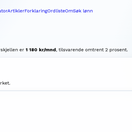
ator
Artikler
Forklaring
Ordliste
Om
Søk lønn
rskjellen er
1 180 kr/mnd
, tilsvarende omtrent
2
prosent.
rket.