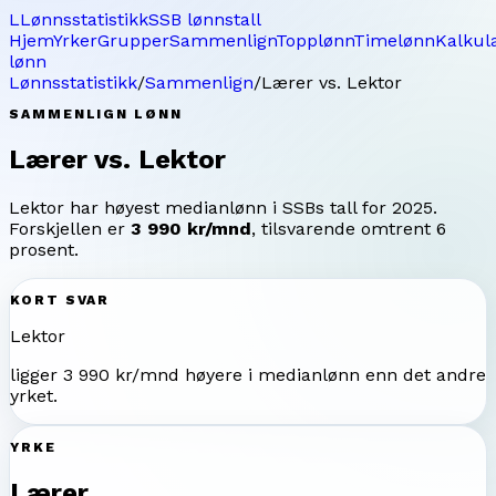
L
Lønnsstatistikk
SSB lønnstall
Hjem
Yrker
Grupper
Sammenlign
Topplønn
Timelønn
Kalkul
lønn
Lønnsstatistikk
/
Sammenlign
/
Lærer
vs.
Lektor
SAMMENLIGN LØNN
Lærer
vs.
Lektor
Lektor
har høyest medianlønn i SSBs tall for
2025
.
Forskjellen er
3 990 kr/mnd
, tilsvarende omtrent
6
prosent.
KORT SVAR
Lektor
ligger
3 990 kr/mnd
høyere i medianlønn enn det andre
yrket.
YRKE
Lærer