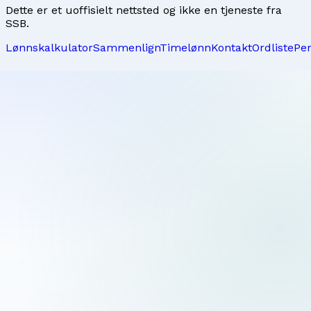
Dette er et uoffisielt nettsted og ikke en tjeneste fra
SSB.
Lønnskalkulator
Sammenlign
Timelønn
Kontakt
Ordliste
Pe