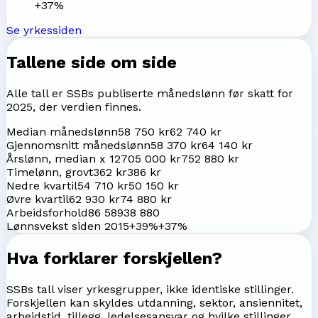
+37%
Se yrkessiden
Tallene side om side
Alle tall er SSBs publiserte månedslønn før skatt for
2025
, der verdien finnes.
Median månedslønn
58 750 kr
62 740 kr
Gjennomsnitt månedslønn
58 370 kr
64 140 kr
Årslønn, median x 12
705 000 kr
752 880 kr
Timelønn, grovt
362 kr
386 kr
Nedre kvartil
54 710 kr
50 150 kr
Øvre kvartil
62 930 kr
74 880 kr
Arbeidsforhold
86 589
38 880
Lønnsvekst siden 2015
+39%
+37%
Hva forklarer forskjellen?
SSBs tall viser yrkesgrupper, ikke identiske stillinger.
Forskjellen kan skyldes utdanning, sektor, ansiennitet,
arbeidstid, tillegg, ledelsesansvar og hvilke stillinger