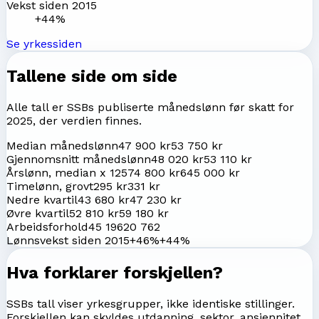
Vekst siden 2015
+44%
Se yrkessiden
Tallene side om side
Alle tall er SSBs publiserte månedslønn før skatt for
2025
, der verdien finnes.
Median månedslønn
47 900 kr
53 750 kr
Gjennomsnitt månedslønn
48 020 kr
53 110 kr
Årslønn, median x 12
574 800 kr
645 000 kr
Timelønn, grovt
295 kr
331 kr
Nedre kvartil
43 680 kr
47 230 kr
Øvre kvartil
52 810 kr
59 180 kr
Arbeidsforhold
45 196
20 762
Lønnsvekst siden 2015
+46%
+44%
Hva forklarer forskjellen?
SSBs tall viser yrkesgrupper, ikke identiske stillinger.
Forskjellen kan skyldes utdanning, sektor, ansiennitet,