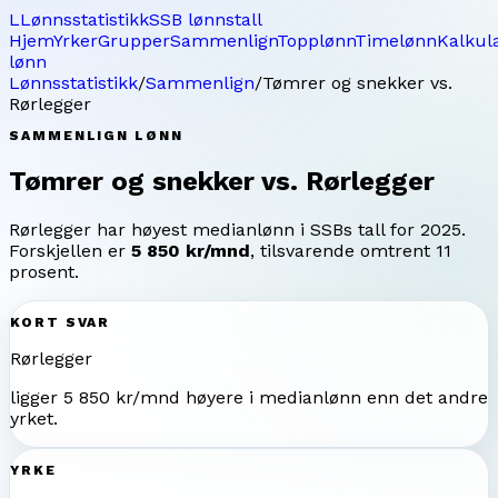
L
Lønnsstatistikk
SSB lønnstall
Hjem
Yrker
Grupper
Sammenlign
Topplønn
Timelønn
Kalkul
lønn
Lønnsstatistikk
/
Sammenlign
/
Tømrer og snekker
vs.
Rørlegger
SAMMENLIGN LØNN
Tømrer og snekker
vs.
Rørlegger
Rørlegger
har høyest medianlønn i SSBs tall for
2025
.
Forskjellen er
5 850 kr/mnd
, tilsvarende omtrent
11
prosent.
KORT SVAR
Rørlegger
ligger
5 850 kr/mnd
høyere i medianlønn enn det andre
yrket.
YRKE