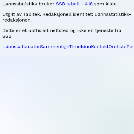
Lønnsstatistikk bruker
SSB tabell 11418
som kilde.
Utgitt av
Tabitek
. Redaksjonell identitet:
Lønnsstatistikk-
redaksjonen
.
Dette er et uoffisielt nettsted og ikke en tjeneste fra
SSB.
Lønnskalkulator
Sammenlign
Timelønn
Kontakt
Ordliste
Pe