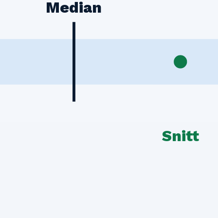
Median
Snitt