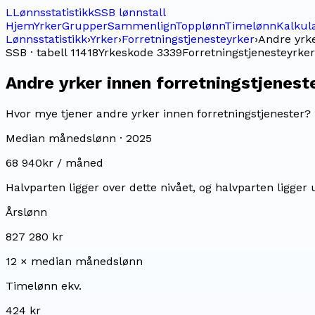
L
Lønnsstatistikk
SSB lønnstall
Hjem
Yrker
Grupper
Sammenlign
Topplønn
Timelønn
Kalkul
Lønnsstatistikk
›
Yrker
›
Forretningstjenesteyrker
›
Andre yrke
SSB · tabell 11418
Yrkeskode
3339
Forretningstjenesteyrker
Andre yrker innen forretningstjenest
Hvor mye tjener andre yrker innen forretningstjenester? 
Median månedslønn ·
2025
68 940
kr / måned
Halvparten ligger over dette nivået, og halvparten ligger 
Årslønn
827 280 kr
12 × median månedslønn
Timelønn ekv.
424 kr