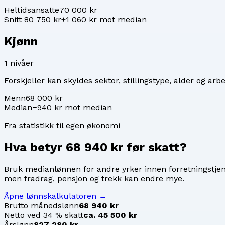
Heltidsansatte
70 000 kr
Snitt 80 750 kr
+1 060 kr mot median
Kjønn
1
nivåer
Forskjeller kan skyldes sektor, stillingstype, alder og arbe
Menn
68 000 kr
Median
−940 kr mot median
Fra statistikk til egen økonomi
Hva betyr
68 940 kr
før skatt?
Bruk medianlønnen for
andre yrker innen forretningstje
men fradrag, pensjon og trekk kan endre mye.
Åpne lønnskalkulatoren →
Brutto månedslønn
68 940 kr
Netto ved 34 % skatt
ca. 45 500 kr
Årslønn
827 280 kr