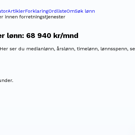
ator
Artikler
Forklaring
Ordliste
Om
Søk lønn
r innen forretningstjenester
er
lønn:
68 940 kr/mnd
Her ser du medianlønn, årslønn, timelønn, lønnsspenn, sekt
under.