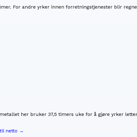
imer. For
andre yrker innen forretningstjenester
blir regn
imetallet her bruker
37,5
timers uke for å gjøre yrker lette
til netto →