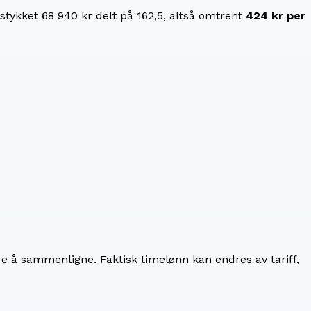
estykket
68 940 kr
delt på
162,5
, altså omtrent
424 kr
per
re å sammenligne. Faktisk timelønn kan endres av tariff,