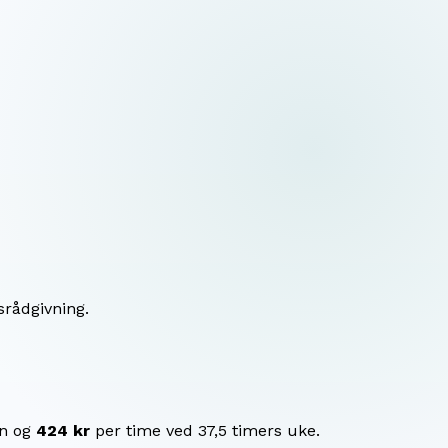
srådgivning.
n og
424 kr
per time ved 37,5 timers uke.