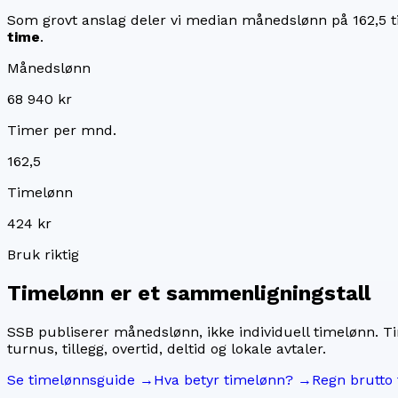
Som grovt anslag deler vi median månedslønn på
162,5
t
time
.
Månedslønn
68 940 kr
Timer per mnd.
162,5
Timelønn
424 kr
Bruk riktig
Timelønn er et sammenligningstall
SSB publiserer månedslønn, ikke individuell timelønn. T
turnus, tillegg, overtid, deltid og lokale avtaler.
Se timelønnsguide →
Hva betyr timelønn? →
Regn brutto 