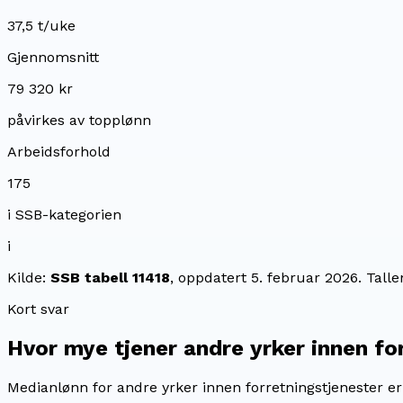
37,5 t/uke
Gjennomsnitt
79 320 kr
påvirkes av topplønn
Arbeidsforhold
175
i SSB-kategorien
i
Kilde:
SSB tabell 11418
, oppdatert
5. februar 2026
. Tall
Kort svar
Hvor mye tjener
andre yrker innen fo
Medianlønn for andre yrker innen forretningstjenester e