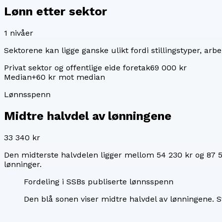
Lønn etter sektor
1
nivåer
Sektorene kan ligge ganske ulikt fordi stillingstyper, arbei
Privat sektor og offentlige eide foretak
69 000 kr
Median
+60 kr mot median
Lønnsspenn
Midtre halvdel av lønningene
33 340 kr
Den midterste halvdelen ligger mellom
54 230 kr
og
87 
lønninger.
Fordeling i SSBs publiserte lønnsspenn
Den blå sonen viser midtre halvdel av lønningene.