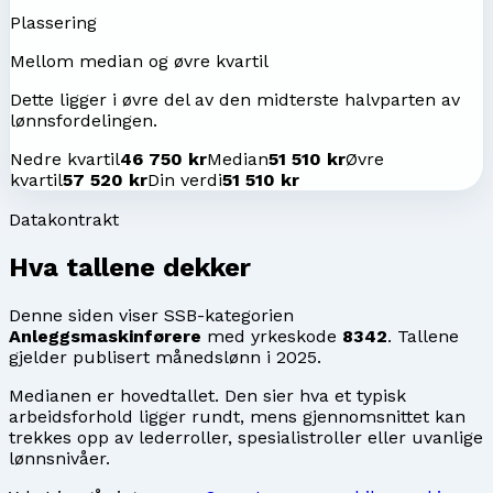
Plassering
Mellom median og øvre kvartil
Dette ligger i øvre del av den midterste halvparten av
lønnsfordelingen.
Nedre kvartil
46 750 kr
Median
51 510 kr
Øvre
kvartil
57 520 kr
Din verdi
51 510 kr
Datakontrakt
Hva tallene dekker
Denne siden viser SSB-kategorien
Anleggsmaskinførere
med yrkeskode
8342
. Tallene
gjelder publisert månedslønn i
2025
.
Medianen er hovedtallet. Den sier hva et typisk
arbeidsforhold ligger rundt, mens gjennomsnittet kan
trekkes opp av lederroller, spesialistroller eller uvanlige
lønnsnivåer.