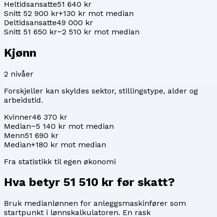
Heltidsansatte
51 640 kr
Snitt 52 900 kr
+130 kr mot median
Deltidsansatte
49 000 kr
Snitt 51 650 kr
−2 510 kr mot median
Kjønn
2
nivåer
Forskjeller kan skyldes sektor, stillingstype, alder og
arbeidstid.
Kvinner
46 370 kr
Median
−5 140 kr mot median
Menn
51 690 kr
Median
+180 kr mot median
Fra statistikk til egen økonomi
Hva betyr
51 510 kr
før skatt?
Bruk medianlønnen for
anleggsmaskinfører
som
startpunkt i lønnskalkulatoren. En rask