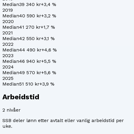
Median
39 340 kr
+
3,4
%
2019
Median
40 590 kr
+
3,2
%
2020
Median
41 270 kr
+
1,7
%
2021
Median
42 550 kr
+
3,1
%
2022
Median
44 490 kr
+
4,6
%
2023
Median
46 940 kr
+
5,5
%
2024
Median
49 570 kr
+
5,6
%
2025
Median
51 510 kr
+
3,9
%
Arbeidstid
2
nivåer
SSB deler lønn etter avtalt eller vanlig arbeidstid per
uke.