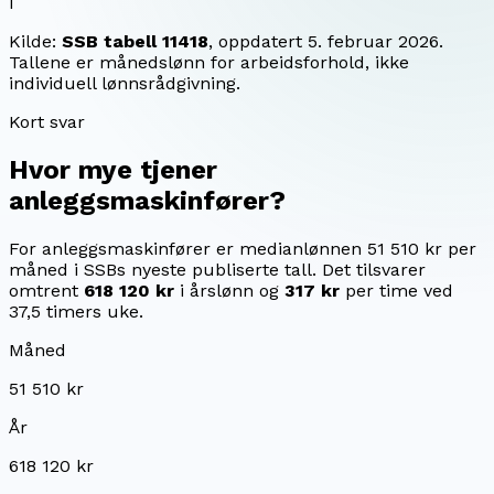
i
Kilde:
SSB tabell 11418
, oppdatert
5. februar 2026
.
Tallene er månedslønn for arbeidsforhold, ikke
individuell lønnsrådgivning.
Kort svar
Hvor mye tjener
anleggsmaskinfører
?
For anleggsmaskinfører er medianlønnen 51 510 kr per
måned i SSBs nyeste publiserte tall.
Det tilsvarer
omtrent
618 120 kr
i årslønn og
317 kr
per time ved
37,5 timers uke.
Måned
51 510 kr
År
618 120 kr