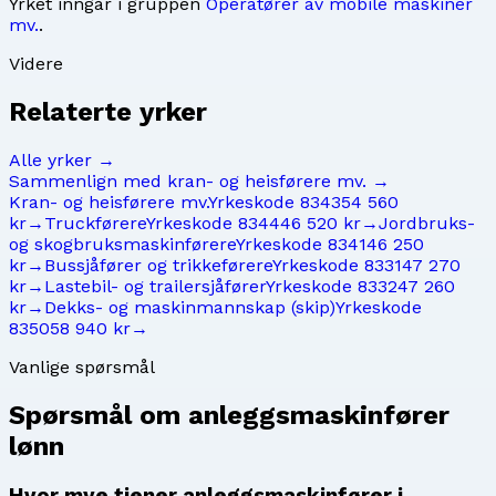
Yrket inngår i gruppen
Operatører av mobile maskiner
mv.
.
Videre
Relaterte yrker
Alle yrker →
Sammenlign med
kran- og heisførere mv.
→
Kran- og heisførere mv.
Yrkeskode
8343
54 560
kr
→
Truckførere
Yrkeskode
8344
46 520 kr
→
Jordbruks-
og skogbruksmaskinførere
Yrkeskode
8341
46 250
kr
→
Bussjåfører og trikkeførere
Yrkeskode
8331
47 270
kr
→
Lastebil- og trailersjåfører
Yrkeskode
8332
47 260
kr
→
Dekks- og maskinmannskap (skip)
Yrkeskode
8350
58 940 kr
→
Vanlige spørsmål
Spørsmål om
anleggsmaskinfører
lønn
Hvor mye tjener anleggsmaskinfører i