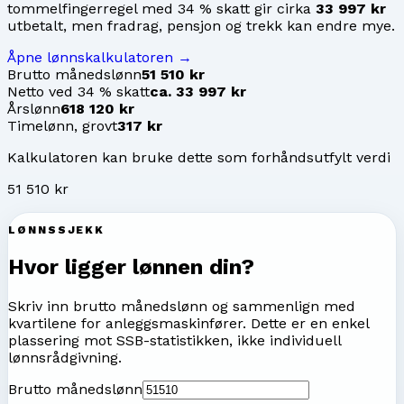
tommelfingerregel med 34 % skatt gir cirka
33 997 kr
utbetalt, men fradrag, pensjon og trekk kan endre mye.
Åpne lønnskalkulatoren →
Brutto månedslønn
51 510 kr
Netto ved 34 % skatt
ca. 33 997 kr
Årslønn
618 120 kr
Timelønn, grovt
317 kr
Kalkulatoren kan bruke dette som forhåndsutfylt verdi
51 510 kr
LØNNSSJEKK
Hvor ligger lønnen din?
Skriv inn brutto månedslønn og sammenlign med
kvartilene for
anleggsmaskinfører
. Dette er en enkel
plassering mot SSB-statistikken, ikke individuell
lønnsrådgivning.
Brutto månedslønn