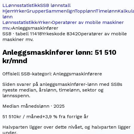
L
Lønnsstatistikk
SSB lønnstall
Hjem
Yrker
Grupper
Sammenlign
Topplønn
Timelønn
Kalkul
lønn
Lønnsstatistikk
›
Yrker
›
Operatører av mobile maskiner
mv.
›
Anleggsmaskinfører
SSB · tabell 11418
Yrkeskode
8342
Operatører av mobile
maskiner mv.
Anleggsmaskinfører
lønn:
51 510
kr/mnd
Offisiell SSB-kategori:
Anleggsmaskinførere
Siden svarer på anleggsmaskinfører-lønn med SSBs
nyeste median, årslønn, timelønn, sektor og
lønnsspenn.
Median månedslønn ·
2025
51 510
kr / måned
+
3,9
% fra forrige år
Halvparten ligger over dette nivået, og halvparten ligger
under.