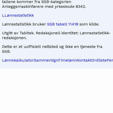
tallene kommer fra SSB-kategorien
Anleggsmaskinførere med yrkeskode 8342.
L
Lønnsstatistikk
Lønnsstatistikk bruker
SSB tabell 11418
som kilde.
Utgitt av
Tabitek
. Redaksjonell identitet:
Lønnsstatistikk-
redaksjonen
.
Dette er et uoffisielt nettsted og ikke en tjeneste fra
SSB.
Lønnskalkulator
Sammenlign
Timelønn
Kontakt
Ordliste
Pe