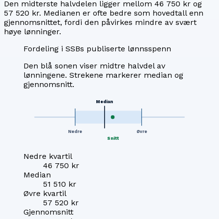
Den midterste halvdelen ligger mellom
46 750 kr
og
57 520 kr
. Medianen er ofte bedre som hovedtall enn
gjennomsnittet, fordi den påvirkes mindre av svært
høye lønninger.
Fordeling i SSBs publiserte lønnsspenn
Den blå sonen viser midtre halvdel av
lønningene. Strekene markerer median og
gjennomsnitt.
Median
Nedre
Øvre
Snitt
Nedre kvartil
46 750 kr
Median
51 510 kr
Øvre kvartil
57 520 kr
Gjennomsnitt