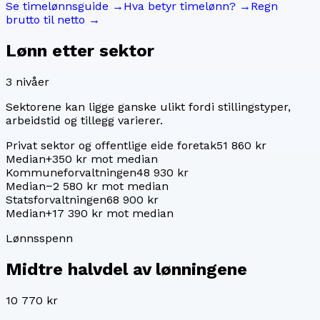
Se timelønnsguide →
Hva betyr timelønn? →
Regn
brutto til netto →
Lønn etter sektor
3
nivåer
Sektorene kan ligge ganske ulikt fordi stillingstyper,
arbeidstid og tillegg varierer.
Privat sektor og offentlige eide foretak
51 860 kr
Median
+350 kr mot median
Kommuneforvaltningen
48 930 kr
Median
−2 580 kr mot median
Statsforvaltningen
68 900 kr
Median
+17 390 kr mot median
Lønnsspenn
Midtre halvdel av lønningene
10 770 kr