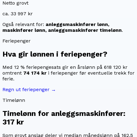
Netto grovt
ca. 33 997 kr
Også relevant for:
anleggsmaskinfører lønn,
maskinfører lønn, anleggsmaskinfører timelønn
.
Feriepenger
Hva gir lønnen i feriepenger?
Med 12 % feriepengesats gir en årslønn på
618 120 kr
omtrent
74 174 kr
i feriepenger før eventuelle trekk for
ferie.
Regn ut feriepenger →
Timelønn
Timelønn for
anleggsmaskinfører
:
317 kr
Som grovt anslag deler vi median månedslønn på
162,5