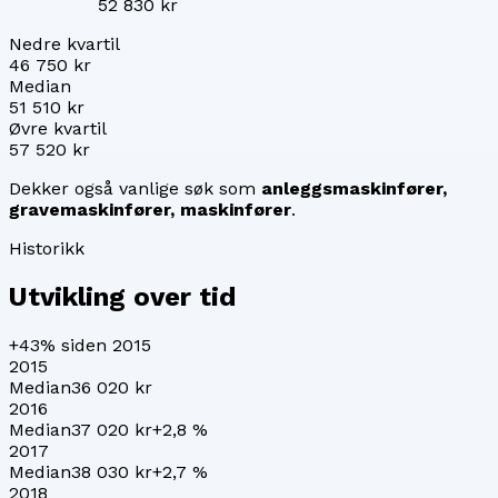
52 830 kr
Nedre kvartil
46 750 kr
Median
51 510 kr
Øvre kvartil
57 520 kr
Dekker også vanlige søk som
anleggsmaskinfører,
gravemaskinfører, maskinfører
.
Historikk
Utvikling over tid
+43%
siden 2015
2015
Median
36 020 kr
2016
Median
37 020 kr
+
2,8
%
2017
Median
38 030 kr
+
2,7
%
2018