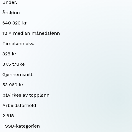
under.
Årslønn
640 320 kr
12 × median månedslønn
Timelønn ekv.
328 kr
37,5 t/uke
Gjennomsnitt
53 960 kr
påvirkes av topplønn
Arbeidsforhold
2 618
i SSB-kategorien