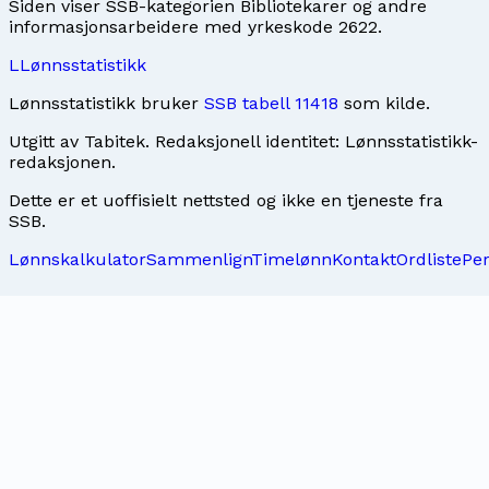
Siden viser SSB-kategorien Bibliotekarer og andre
informasjonsarbeidere med yrkeskode 2622.
L
Lønnsstatistikk
Lønnsstatistikk bruker
SSB tabell 11418
som kilde.
Utgitt av
Tabitek
. Redaksjonell identitet:
Lønnsstatistikk-
redaksjonen
.
Dette er et uoffisielt nettsted og ikke en tjeneste fra
SSB.
Lønnskalkulator
Sammenlign
Timelønn
Kontakt
Ordliste
Pe