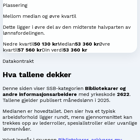
Plassering
Mellom median og øvre kvartil
Dette ligger i øvre del av den midterste halvparten av
lønnsfordelingen.
Nedre kvartil
50 130 kr
Median
53 360 kr
Øvre
kvartil
57 560 kr
Din verdi
53 360 kr
Datakontrakt
Hva tallene dekker
Denne siden viser SSB-kategorien
Bibliotekarer og
andre informasjonsarbeidere
med yrkeskode
2622
.
Tallene gjelder publisert månedslønn i
2025
.
Medianen er hovedtallet. Den sier hva et typisk
arbeidsforhold ligger rundt, mens gjennomsnittet kan
trekkes opp av lederroller, spesialistroller eller uvanlige
lønnsnivåer.
Yrket inngår i gruppen
Bibliotekarer, arkivarer mv.
.