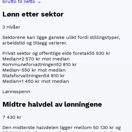
brutto til netto →
Lønn etter sektor
3
nivåer
Sektorene kan ligge ganske ulikt fordi stillingstyper,
arbeidstid og tillegg varierer.
Privat sektor og offentlige eide foretak
55 930 kr
Median
+2 570 kr mot median
Kommuneforvaltningen
52 810 kr
Median
−550 kr mot median
Statsforvaltningen
54 810 kr
Median
+1 450 kr mot median
Lønnsspenn
Midtre halvdel av lønningene
7 430 kr
Den midterste halvdelen ligger mellom
50 130 kr
og