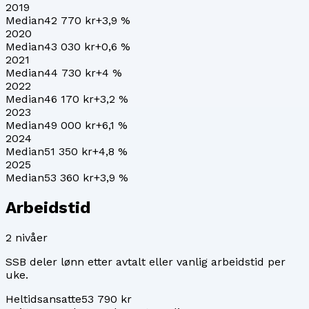
2019
Median
42 770 kr
+
3,9
%
2020
Median
43 030 kr
+
0,6
%
2021
Median
44 730 kr
+
4
%
2022
Median
46 170 kr
+
3,2
%
2023
Median
49 000 kr
+
6,1
%
2024
Median
51 350 kr
+
4,8
%
2025
Median
53 360 kr
+
3,9
%
Arbeidstid
2
nivåer
SSB deler lønn etter avtalt eller vanlig arbeidstid per
uke.
Heltidsansatte
53 790 kr