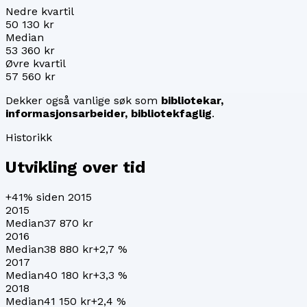
Nedre kvartil
50 130 kr
Median
53 360 kr
Øvre kvartil
57 560 kr
Dekker også vanlige søk som
bibliotekar,
informasjonsarbeider, bibliotekfaglig
.
Historikk
Utvikling over tid
+41%
siden 2015
2015
Median
37 870 kr
2016
Median
38 880 kr
+
2,7
%
2017
Median
40 180 kr
+
3,3
%
2018
Median
41 150 kr
+
2,4
%