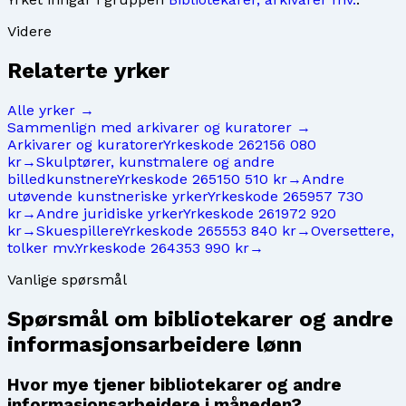
Videre
Relaterte yrker
Alle yrker →
Sammenlign med
arkivarer og kuratorer
→
Arkivarer og kuratorer
Yrkeskode
2621
56 080
kr
→
Skulptører, kunstmalere og andre
billedkunstnere
Yrkeskode
2651
50 510 kr
→
Andre
utøvende kunstneriske yrker
Yrkeskode
2659
57 730
kr
→
Andre juridiske yrker
Yrkeskode
2619
72 920
kr
→
Skuespillere
Yrkeskode
2655
53 840 kr
→
Oversettere,
tolker mv.
Yrkeskode
2643
53 990 kr
→
Vanlige spørsmål
Spørsmål om
bibliotekarer og andre
informasjonsarbeidere
lønn
Hvor mye tjener bibliotekarer og andre
informasjonsarbeidere i måneden?