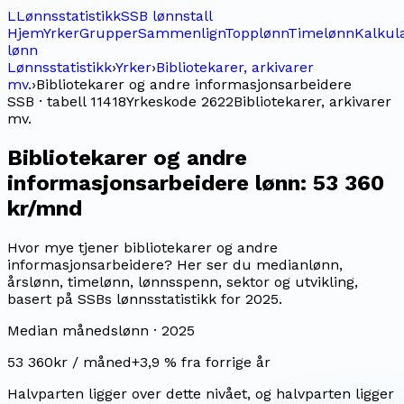
L
Lønnsstatistikk
SSB lønnstall
Hjem
Yrker
Grupper
Sammenlign
Topplønn
Timelønn
Kalkul
lønn
Lønnsstatistikk
›
Yrker
›
Bibliotekarer, arkivarer
mv.
›
Bibliotekarer og andre informasjonsarbeidere
SSB · tabell 11418
Yrkeskode
2622
Bibliotekarer, arkivarer
mv.
Bibliotekarer og andre
informasjonsarbeidere
lønn:
53 360
kr/mnd
Hvor mye tjener bibliotekarer og andre
informasjonsarbeidere? Her ser du medianlønn,
årslønn, timelønn, lønnsspenn, sektor og utvikling,
basert på SSBs lønnsstatistikk for 2025.
Median månedslønn ·
2025
53 360
kr / måned
+
3,9
% fra forrige år
Halvparten ligger over dette nivået, og halvparten ligger