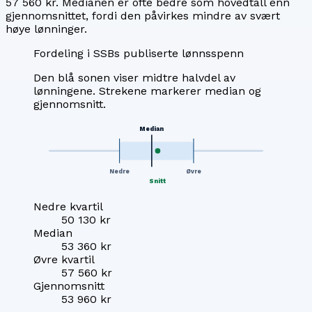
57 560 kr
. Medianen er ofte bedre som hovedtall enn
gjennomsnittet, fordi den påvirkes mindre av svært
høye lønninger.
Fordeling i SSBs publiserte lønnsspenn
Den blå sonen viser midtre halvdel av
lønningene. Strekene markerer median og
gjennomsnitt.
Median
Nedre
Øvre
Snitt
Nedre kvartil
50 130 kr
Median
53 360 kr
Øvre kvartil
57 560 kr
Gjennomsnitt
53 960 kr