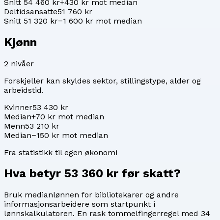
Snitt 54 460 kr
+430 kr mot median
Deltidsansatte
51 760 kr
Snitt 51 320 kr
−1 600 kr mot median
Kjønn
2
nivåer
Forskjeller kan skyldes sektor, stillingstype, alder og
arbeidstid.
Kvinner
53 430 kr
Median
+70 kr mot median
Menn
53 210 kr
Median
−150 kr mot median
Fra statistikk til egen økonomi
Hva betyr
53 360 kr
før skatt?
Bruk medianlønnen for
bibliotekarer og andre
informasjonsarbeidere
som startpunkt i
lønnskalkulatoren. En rask tommelfingerregel med 34