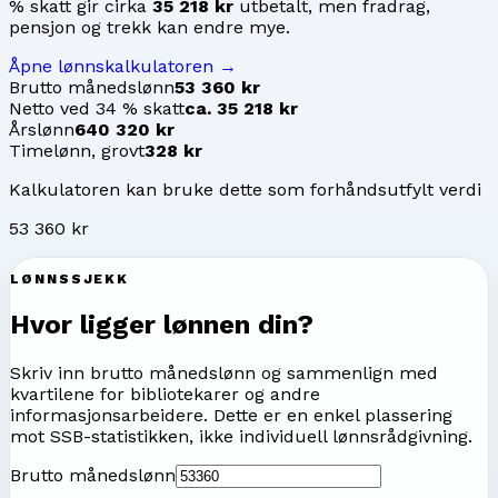
% skatt gir cirka
35 218 kr
utbetalt, men fradrag,
pensjon og trekk kan endre mye.
Åpne lønnskalkulatoren →
Brutto månedslønn
53 360 kr
Netto ved 34 % skatt
ca. 35 218 kr
Årslønn
640 320 kr
Timelønn, grovt
328 kr
Kalkulatoren kan bruke dette som forhåndsutfylt verdi
53 360 kr
LØNNSSJEKK
Hvor ligger lønnen din?
Skriv inn brutto månedslønn og sammenlign med
kvartilene for
bibliotekarer og andre
informasjonsarbeidere
. Dette er en enkel plassering
mot SSB-statistikken, ikke individuell lønnsrådgivning.
Brutto månedslønn