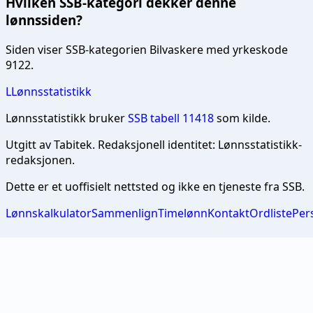
Hvilken SSB-kategori dekker denne
lønnssiden?
Siden viser SSB-kategorien Bilvaskere med yrkeskode
9122.
L
Lønnsstatistikk
Lønnsstatistikk bruker
SSB tabell 11418
som kilde.
Utgitt av
Tabitek
. Redaksjonell identitet:
Lønnsstatistikk-
redaksjonen
.
Dette er et uoffisielt nettsted og ikke en tjeneste fra SSB.
Lønnskalkulator
Sammenlign
Timelønn
Kontakt
Ordliste
Per