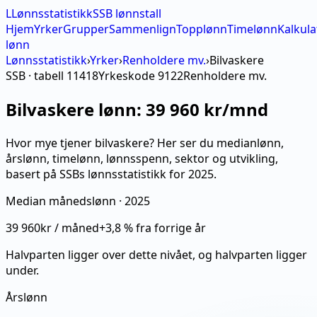
L
Lønnsstatistikk
SSB lønnstall
Hjem
Yrker
Grupper
Sammenlign
Topplønn
Timelønn
Kalkula
lønn
Lønnsstatistikk
›
Yrker
›
Renholdere mv.
›
Bilvaskere
SSB · tabell 11418
Yrkeskode
9122
Renholdere mv.
Bilvaskere
lønn:
39 960 kr/mnd
Hvor mye tjener bilvaskere? Her ser du medianlønn,
årslønn, timelønn, lønnsspenn, sektor og utvikling,
basert på SSBs lønnsstatistikk for 2025.
Median månedslønn ·
2025
39 960
kr / måned
+
3,8
% fra forrige år
Halvparten ligger over dette nivået, og halvparten ligger
under.
Årslønn