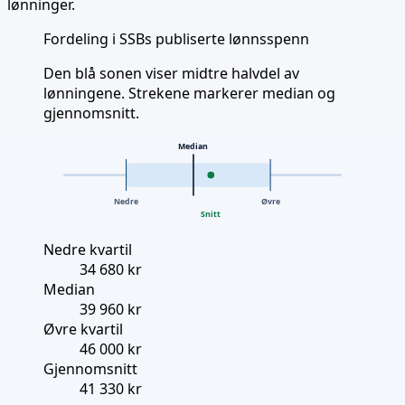
lønninger.
Fordeling i SSBs publiserte lønnsspenn
Den blå sonen viser midtre halvdel av
lønningene. Strekene markerer median og
gjennomsnitt.
Median
Nedre
Øvre
Snitt
Nedre kvartil
34 680 kr
Median
39 960 kr
Øvre kvartil
46 000 kr
Gjennomsnitt
41 330 kr