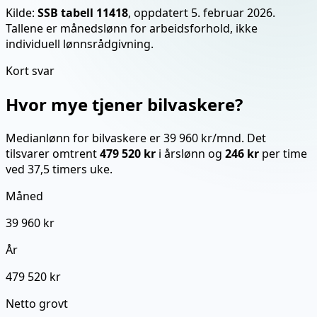
Kilde:
SSB tabell 11418
, oppdatert
5. februar 2026
.
Tallene er månedslønn for arbeidsforhold, ikke
individuell lønnsrådgivning.
Kort svar
Hvor mye tjener
bilvaskere
?
Medianlønn for bilvaskere er 39 960 kr/mnd.
Det
tilsvarer omtrent
479 520 kr
i årslønn og
246 kr
per time
ved 37,5 timers uke.
Måned
39 960 kr
År
479 520 kr
Netto grovt