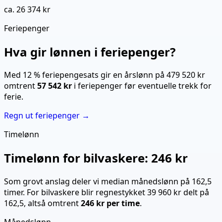
ca. 26 374 kr
Feriepenger
Hva gir lønnen i feriepenger?
Med 12 % feriepengesats gir en årslønn på
479 520 kr
omtrent
57 542 kr
i feriepenger før eventuelle trekk for
ferie.
Regn ut feriepenger →
Timelønn
Timelønn for
bilvaskere
:
246 kr
Som grovt anslag deler vi median månedslønn på
162,5
timer. For
bilvaskere
blir regnestykket
39 960 kr
delt på
162,5
, altså omtrent
246 kr
per time
.