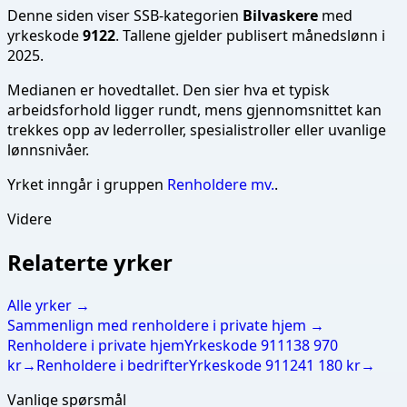
Denne siden viser SSB-kategorien
Bilvaskere
med
yrkeskode
9122
. Tallene gjelder publisert månedslønn i
2025
.
Medianen er hovedtallet. Den sier hva et typisk
arbeidsforhold ligger rundt, mens gjennomsnittet kan
trekkes opp av lederroller, spesialistroller eller uvanlige
lønnsnivåer.
Yrket inngår i gruppen
Renholdere mv.
.
Videre
Relaterte yrker
Alle yrker →
Sammenlign med
renholdere i private hjem
→
Renholdere i private hjem
Yrkeskode
9111
38 970
kr
→
Renholdere i bedrifter
Yrkeskode
9112
41 180 kr
→
Vanlige spørsmål