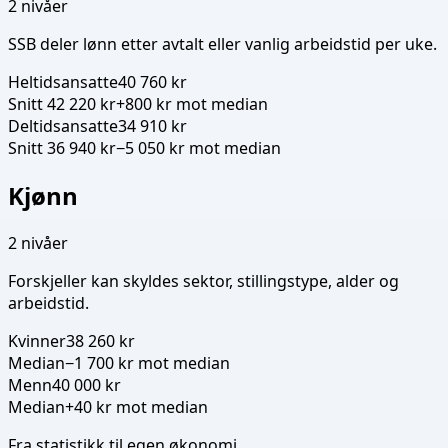
2
nivåer
SSB deler lønn etter avtalt eller vanlig arbeidstid per uke.
Heltidsansatte
40 760 kr
Snitt 42 220 kr
+800 kr mot median
Deltidsansatte
34 910 kr
Snitt 36 940 kr
−5 050 kr mot median
Kjønn
2
nivåer
Forskjeller kan skyldes sektor, stillingstype, alder og
arbeidstid.
Kvinner
38 260 kr
Median
−1 700 kr mot median
Menn
40 000 kr
Median
+40 kr mot median
Fra statistikk til egen økonomi