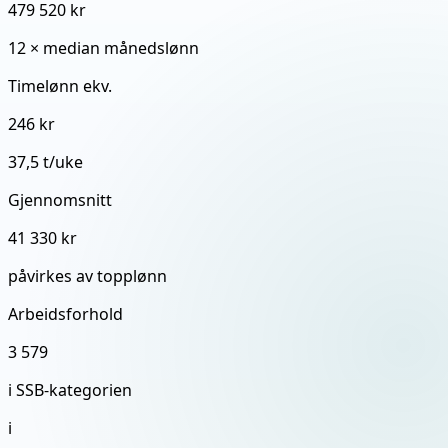
479 520 kr
12 × median månedslønn
Timelønn ekv.
246 kr
37,5 t/uke
Gjennomsnitt
41 330 kr
påvirkes av topplønn
Arbeidsforhold
3 579
i SSB-kategorien
i