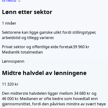
til netto →
Lønn etter sektor
1
nivåer
Sektorene kan ligge ganske ulikt fordi stillingstyper,
arbeidstid og tillegg varierer.
Privat sektor og offentlige eide foretak
39 960 kr
Median
lik totalmedian
Lønnsspenn
Midtre halvdel av lønningene
11 320 kr
Den midterste halvdelen ligger mellom
34 680 kr
og
46 000 kr
. Medianen er ofte bedre som hovedtall enn
gjennomsnittet, fordi den påvirkes mindre av svært høye