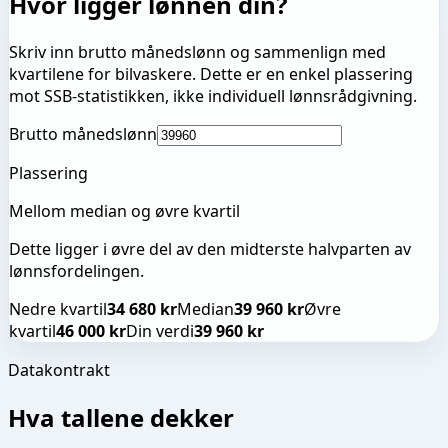
Hvor ligger lønnen din?
Skriv inn brutto månedslønn og sammenlign med
kvartilene for
bilvaskere
. Dette er en enkel plassering
mot SSB-statistikken, ikke individuell lønnsrådgivning.
Brutto månedslønn
Plassering
Mellom median og øvre kvartil
Dette ligger i øvre del av den midterste halvparten av
lønnsfordelingen.
Nedre kvartil
34 680 kr
Median
39 960 kr
Øvre
kvartil
46 000 kr
Din verdi
39 960 kr
Datakontrakt
Hva tallene dekker