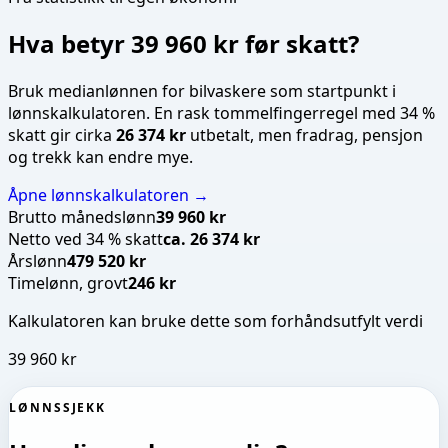
Hva betyr
39 960 kr
før skatt?
Bruk medianlønnen for
bilvaskere
som startpunkt i
lønnskalkulatoren. En rask tommelfingerregel med 34 %
skatt gir cirka
26 374 kr
utbetalt, men fradrag, pensjon
og trekk kan endre mye.
Åpne lønnskalkulatoren →
Brutto månedslønn
39 960 kr
Netto ved 34 % skatt
ca. 26 374 kr
Årslønn
479 520 kr
Timelønn, grovt
246 kr
Kalkulatoren kan bruke dette som forhåndsutfylt verdi
39 960 kr
LØNNSSJEKK