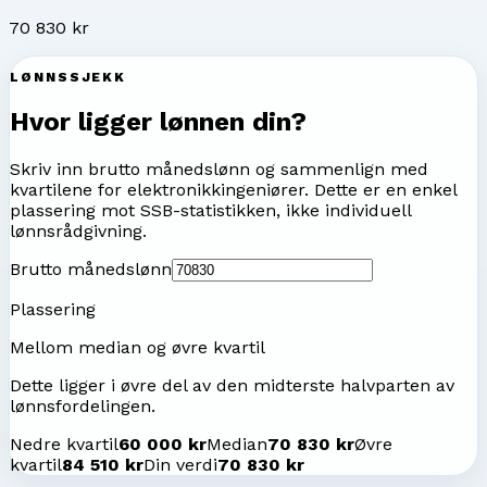
70 830 kr
LØNNSSJEKK
Hvor ligger lønnen din?
Skriv inn brutto månedslønn og sammenlign med
kvartilene for
elektronikkingeniører
. Dette er en enkel
plassering mot SSB-statistikken, ikke individuell
lønnsrådgivning.
Brutto månedslønn
Plassering
Mellom median og øvre kvartil
Dette ligger i øvre del av den midterste halvparten av
lønnsfordelingen.
Nedre kvartil
60 000 kr
Median
70 830 kr
Øvre
kvartil
84 510 kr
Din verdi
70 830 kr