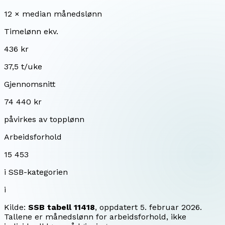
12 × median månedslønn
Timelønn ekv.
436 kr
37,5 t/uke
Gjennomsnitt
74 440 kr
påvirkes av topplønn
Arbeidsforhold
15 453
i SSB-kategorien
i
Kilde:
SSB tabell 11418
, oppdatert
5. februar 2026
.
Tallene er månedslønn for arbeidsforhold, ikke