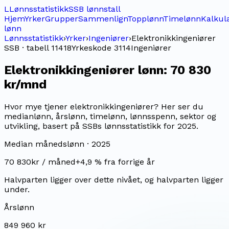
L
Lønnsstatistikk
SSB lønnstall
Hjem
Yrker
Grupper
Sammenlign
Topplønn
Timelønn
Kalkul
lønn
Lønnsstatistikk
›
Yrker
›
Ingeniører
›
Elektronikkingeniører
SSB · tabell 11418
Yrkeskode
3114
Ingeniører
Elektronikkingeniører
lønn:
70 830
kr/mnd
Hvor mye tjener elektronikkingeniører? Her ser du
medianlønn, årslønn, timelønn, lønnsspenn, sektor og
utvikling, basert på SSBs lønnsstatistikk for 2025.
Median månedslønn ·
2025
70 830
kr / måned
+
4,9
% fra forrige år
Halvparten ligger over dette nivået, og halvparten ligger
under.
Årslønn
849 960 kr