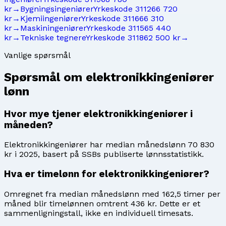
kr
→
Bygningsingeniører
Yrkeskode
3112
66 720
kr
→
Kjemiingeniører
Yrkeskode
3116
66 310
kr
→
Maskiningeniører
Yrkeskode
3115
65 440
kr
→
Tekniske tegnere
Yrkeskode
3118
62 500 kr
→
Vanlige spørsmål
Spørsmål om
elektronikkingeniører
lønn
Hvor mye tjener elektronikkingeniører i
måneden?
Elektronikkingeniører har median månedslønn 70 830
kr i 2025, basert på SSBs publiserte lønnsstatistikk.
Hva er timelønn for elektronikkingeniører?
Omregnet fra median månedslønn med 162,5 timer per
måned blir timelønnen omtrent 436 kr. Dette er et
sammenligningstall, ikke en individuell timesats.