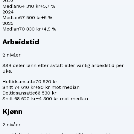
2023
Median
64 310 kr
+
5,7
%
2024
Median
67 500 kr
+
5
%
2025
Median
70 830 kr
+
4,9
%
Arbeidstid
2
nivåer
SSB deler lønn etter avtalt eller vanlig arbeidstid per
uke.
Heltidsansatte
70 920 kr
Snitt 74 610 kr
+90 kr mot median
Deltidsansatte
66 530 kr
Snitt 68 620 kr
−4 300 kr mot median
Kjønn
2
nivåer