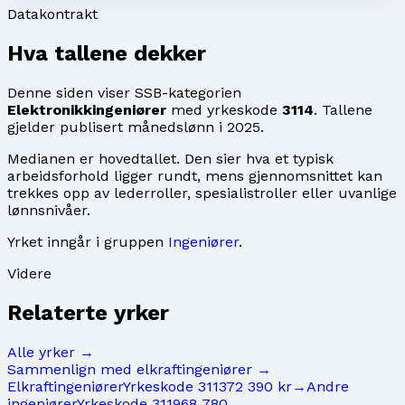
Datakontrakt
Hva tallene dekker
Denne siden viser SSB-kategorien
Elektronikkingeniører
med yrkeskode
3114
. Tallene
gjelder publisert månedslønn i
2025
.
Medianen er hovedtallet. Den sier hva et typisk
arbeidsforhold ligger rundt, mens gjennomsnittet kan
trekkes opp av lederroller, spesialistroller eller uvanlige
lønnsnivåer.
Yrket inngår i gruppen
Ingeniører
.
Videre
Relaterte yrker
Alle yrker →
Sammenlign med
elkraftingeniører
→
Elkraftingeniører
Yrkeskode
3113
72 390 kr
→
Andre
ingeniører
Yrkeskode
3119
68 780