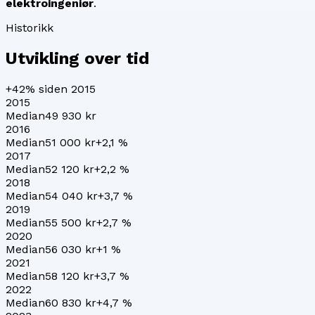
elektroingeniør
.
Historikk
Utvikling over tid
+42%
siden 2015
2015
Median
49 930 kr
2016
Median
51 000 kr
+
2,1
%
2017
Median
52 120 kr
+
2,2
%
2018
Median
54 040 kr
+
3,7
%
2019
Median
55 500 kr
+
2,7
%
2020
Median
56 030 kr
+
1
%
2021
Median
58 120 kr
+
3,7
%
2022
Median
60 830 kr
+
4,7
%