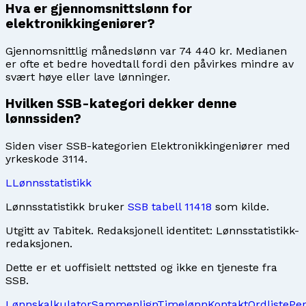
Hva er gjennomsnittslønn for
elektronikkingeniører?
Gjennomsnittlig månedslønn var 74 440 kr. Medianen
er ofte et bedre hovedtall fordi den påvirkes mindre av
svært høye eller lave lønninger.
Hvilken SSB-kategori dekker denne
lønnssiden?
Siden viser SSB-kategorien Elektronikkingeniører med
yrkeskode 3114.
L
Lønnsstatistikk
Lønnsstatistikk bruker
SSB tabell 11418
som kilde.
Utgitt av
Tabitek
. Redaksjonell identitet:
Lønnsstatistikk-
redaksjonen
.
Dette er et uoffisielt nettsted og ikke en tjeneste fra
SSB.
Lønnskalkulator
Sammenlign
Timelønn
Kontakt
Ordliste
Pe