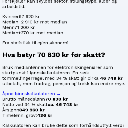
Forskjeller kan skyldes sektor, stillingstype, alder og
arbeidstid.
Kvinner
67 920 kr
Median
−2 910 kr mot median
Menn
71 200 kr
Median
+370 kr mot median
Fra statistikk til egen økonomi
Hva betyr
70 830 kr
før skatt?
Bruk medianlønnen for
elektronikkingeniører
som
startpunkt i lønnskalkulatoren. En rask
tommelfingerregel med 34 % skatt gir cirka
46 748 kr
utbetalt, men fradrag, pensjon og trekk kan endre mye.
Åpne lønnskalkulatoren →
Brutto månedslønn
70 830 kr
Netto ved 34 % skatt
ca. 46 748 kr
Årslønn
849 960 kr
Timelønn, grovt
436 kr
Kalkulatoren kan bruke dette som forhåndsutfylt verdi