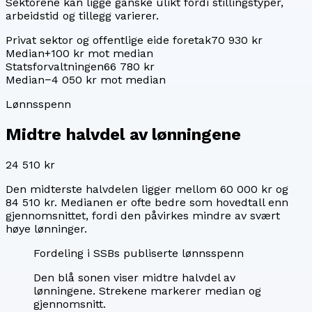
Sektorene kan ligge ganske ulikt fordi stillingstyper,
arbeidstid og tillegg varierer.
Privat sektor og offentlige eide foretak
70 930 kr
Median
+100 kr mot median
Statsforvaltningen
66 780 kr
Median
−4 050 kr mot median
Lønnsspenn
Midtre halvdel av lønningene
24 510 kr
Den midterste halvdelen ligger mellom
60 000 kr
og
84 510 kr
. Medianen er ofte bedre som hovedtall enn
gjennomsnittet, fordi den påvirkes mindre av svært
høye lønninger.
Fordeling i SSBs publiserte lønnsspenn
Den blå sonen viser midtre halvdel av
lønningene. Strekene markerer median og
gjennomsnitt.