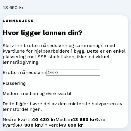
43 690 kr
LØNNSSJEKK
Hvor ligger lønnen din?
Skriv inn brutto månedslønn og sammenlign med
kvartilene for
hjelpearbeidere i bygg
. Dette er en enkel
plassering mot SSB-statistikken, ikke individuell
lønnsrådgivning.
Brutto månedslønn
Plassering
Mellom median og øvre kvartil
Dette ligger i øvre del av den midterste halvparten av
lønnsfordelingen.
Nedre kvartil
40 430 kr
Median
43 690 kr
Øvre
kvartil
47 900 kr
Din verdi
43 690 kr