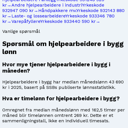
kr
→
Andre hjelpearbeidere i industri
Yrkeskode
9329
47 090 kr
→
Håndpakkere mv.
Yrkeskode
9321
43 880
kr
→
Laste- og lossearbeidere
Yrkeskode
9333
46 780
kr
→
Varepåfyllere
Yrkeskode
9334
40 590 kr
→
Vanlige spørsmål
Spørsmål om
hjelpearbeidere i bygg
lønn
Hvor mye tjener hjelpearbeidere i bygg i
måneden?
Hjelpearbeidere i bygg har median månedslønn 43 690
kr i 2025, basert på SSBs publiserte lønnsstatistikk.
Hva er timelønn for hjelpearbeidere i bygg?
Omregnet fra median månedslønn med 162,5 timer per
måned blir timelønnen omtrent 269 kr. Dette er et
sammenligningstall, ikke en individuell timesats.