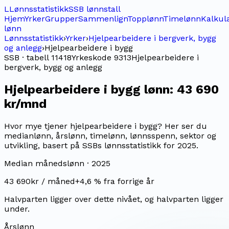
L
Lønnsstatistikk
SSB lønnstall
Hjem
Yrker
Grupper
Sammenlign
Topplønn
Timelønn
Kalkul
lønn
Lønnsstatistikk
›
Yrker
›
Hjelpearbeidere i bergverk, bygg
og anlegg
›
Hjelpearbeidere i bygg
SSB · tabell 11418
Yrkeskode
9313
Hjelpearbeidere i
bergverk, bygg og anlegg
Hjelpearbeidere i bygg
lønn:
43 690
kr/mnd
Hvor mye tjener hjelpearbeidere i bygg? Her ser du
medianlønn, årslønn, timelønn, lønnsspenn, sektor og
utvikling, basert på SSBs lønnsstatistikk for 2025.
Median månedslønn ·
2025
43 690
kr / måned
+
4,6
% fra forrige år
Halvparten ligger over dette nivået, og halvparten ligger
under.
Årslønn