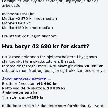
Forskjeller kan skyldes sektor, stillingstype, alder og
arbeidstid.
Kvinner
40 820 kr
Median
−2 870 kr mot median
Menn
43 840 kr
Median
+150 kr mot median
Fra statistikk til egen økonomi
Hva betyr
43 690 kr
før skatt?
Bruk medianlønnen for
hjelpearbeidere i bygg
som
startpunkt i lønnskalkulatoren. En rask
tommelfingerregel med 34 % skatt gir cirka
28 835 kr
utbetalt, men fradrag, pensjon og trekk kan endre mye.
Åpne lønnskalkulatoren →
Brutto månedslønn
43 690 kr
Netto ved 34 % skatt
ca. 28 835 kr
Årslønn
524 280 kr
Timelønn, grovt
269 kr
Kalkulatoren kan bruke dette som forhåndsutfylt verdi