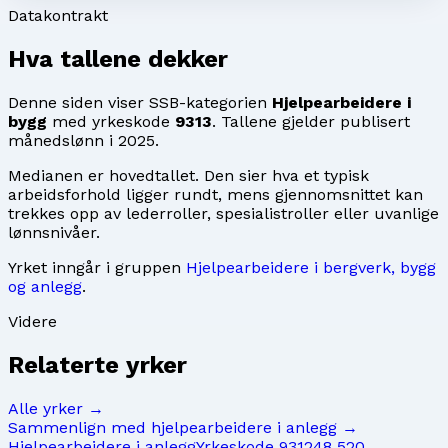
Datakontrakt
Hva tallene dekker
Denne siden viser SSB-kategorien
Hjelpearbeidere i
bygg
med yrkeskode
9313
. Tallene gjelder publisert
månedslønn i
2025
.
Medianen er hovedtallet. Den sier hva et typisk
arbeidsforhold ligger rundt, mens gjennomsnittet kan
trekkes opp av lederroller, spesialistroller eller uvanlige
lønnsnivåer.
Yrket inngår i gruppen
Hjelpearbeidere i bergverk, bygg
og anlegg
.
Videre
Relaterte yrker
Alle yrker →
Sammenlign med
hjelpearbeidere i anlegg
→
Hjelpearbeidere i anlegg
Yrkeskode
9312
48 520