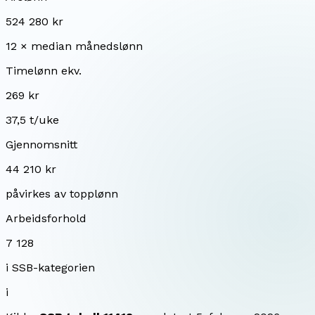
524 280 kr
12 × median månedslønn
Timelønn ekv.
269 kr
37,5 t/uke
Gjennomsnitt
44 210 kr
påvirkes av topplønn
Arbeidsforhold
7 128
i SSB-kategorien
i