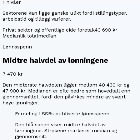
1
nivåer
Sektorene kan ligge ganske ulikt fordi stillingstyper,
arbeidstid og tillegg varierer.
Privat sektor og offentlige eide foretak
43 690 kr
Median
lik totalmedian
Lønnsspenn
Midtre halvdel av lønningene
7 470 kr
Den midterste halvdelen ligger mellom
40 430 kr
og
47 900 kr
. Medianen er ofte bedre som hovedtall enn
gjennomsnittet, fordi den påvirkes mindre av svært
høye lønninger.
Fordeling i SSBs publiserte lønnsspenn
Den blå sonen viser midtre halvdel av
lønningene. Strekene markerer median og
gjennomsnitt.