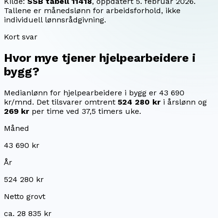
Kilde:
SSB tabell 11418
, oppdatert
5. februar 2026
.
Tallene er månedslønn for arbeidsforhold, ikke
individuell lønnsrådgivning.
Kort svar
Hvor mye tjener
hjelpearbeidere i
bygg
?
Medianlønn for hjelpearbeidere i bygg er 43 690
kr/mnd.
Det tilsvarer omtrent
524 280 kr
i årslønn og
269 kr
per time ved 37,5 timers uke.
Måned
43 690 kr
År
524 280 kr
Netto grovt
ca. 28 835 kr