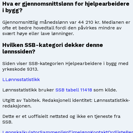
Hva er gjennomsnittslønn for hjelpearbeidere
i bygg?
Gjennomsnittlig månedslønn var 44 210 kr. Medianen er
ofte et bedre hovedtall fordi den påvirkes mindre av
svært høye eller lave lønninger.
Hvilken SSB-kategori dekker denne
lønnssiden?
Siden viser SSB-kategorien Hjelpearbeidere i bygg med
yrkeskode 9313.
L
Lønnsstatistikk
Lønnsstatistikk bruker
SSB tabell 11418
som kilde.
Utgitt av
Tabitek
. Redaksjonell identitet:
Lønnsstatistikk-
redaksjonen
.
Dette er et uoffisielt nettsted og ikke en tjeneste fra
SSB.
Lønnskalkulator
Sammenlign
Timelønn
Kontakt
Ordliste
Pe