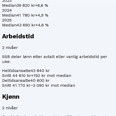
2023
Median
39 820 kr
+
6,6
%
2024
Median
41 780 kr
+
4,9
%
2025
Median
43 690 kr
+
4,6
%
Arbeidstid
2
nivåer
SSB deler lønn etter avtalt eller vanlig arbeidstid per
uke.
Heltidsansatte
43 840 kr
Snitt 44 610 kr
+150 kr mot median
Deltidsansatte
40 600 kr
Snitt 41 170 kr
−3 090 kr mot median
Kjønn
2
nivåer