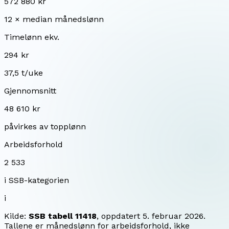
572 880 kr
12 × median månedslønn
Timelønn ekv.
294 kr
37,5 t/uke
Gjennomsnitt
48 610 kr
påvirkes av topplønn
Arbeidsforhold
2 533
i SSB-kategorien
i
Kilde:
SSB tabell 11418
, oppdatert
5. februar 2026
.
Tallene er månedslønn for arbeidsforhold, ikke