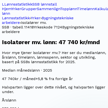
L
Lønnsstatistikk
SSB lønnstall
Hjem
Yrker
Grupper
Sammenlign
Topplønn
Timelønn
Kalkul
lønn
Lønnsstatistikk
›
Yrker
›
Bygningstekniske
arbeidere
›
Isolatører mv.
SSB · tabell 11418
Yrkeskode
7124
Bygningstekniske
arbeidere
Isolatører mv.
lønn:
47 740 kr/mnd
Hvor mye tjener isolatører mv.? Her ser du medianlønn,
årslønn, timelønn, lønnsspenn, sektor og utvikling,
basert på SSBs lønnsstatistikk for 2025.
Median månedslønn ·
2025
47 740
kr / måned
+
5,8
% fra forrige år
Halvparten ligger over dette nivået, og halvparten ligger
under.
Årslønn