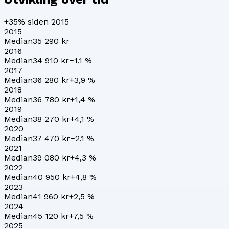
+35%
siden 2015
2015
Median
35 290 kr
2016
Median
34 910 kr
−1,1
%
2017
Median
36 280 kr
+
3,9
%
2018
Median
36 780 kr
+
1,4
%
2019
Median
38 270 kr
+
4,1
%
2020
Median
37 470 kr
−2,1
%
2021
Median
39 080 kr
+
4,3
%
2022
Median
40 950 kr
+
4,8
%
2023
Median
41 960 kr
+
2,5
%
2024
Median
45 120 kr
+
7,5
%
2025