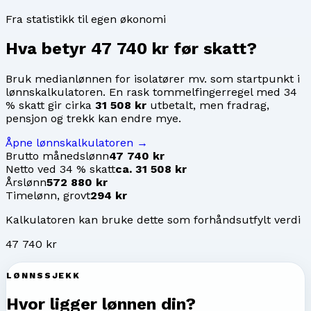
Fra statistikk til egen økonomi
Hva betyr
47 740 kr
før skatt?
Bruk medianlønnen for
isolatører mv.
som startpunkt i
lønnskalkulatoren. En rask tommelfingerregel med 34
% skatt gir cirka
31 508 kr
utbetalt, men fradrag,
pensjon og trekk kan endre mye.
Åpne lønnskalkulatoren →
Brutto månedslønn
47 740 kr
Netto ved 34 % skatt
ca. 31 508 kr
Årslønn
572 880 kr
Timelønn, grovt
294 kr
Kalkulatoren kan bruke dette som forhåndsutfylt verdi
47 740 kr
LØNNSSJEKK
Hvor ligger lønnen din?