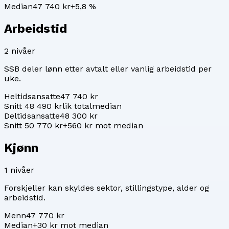
Median
47 740 kr
+
5,8
%
Arbeidstid
2
nivåer
SSB deler lønn etter avtalt eller vanlig arbeidstid per
uke.
Heltidsansatte
47 740 kr
Snitt 48 490 kr
lik totalmedian
Deltidsansatte
48 300 kr
Snitt 50 770 kr
+560 kr mot median
Kjønn
1
nivåer
Forskjeller kan skyldes sektor, stillingstype, alder og
arbeidstid.
Menn
47 770 kr
Median
+30 kr mot median