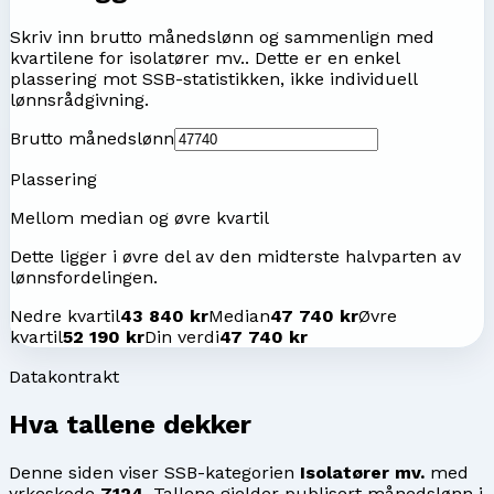
Skriv inn brutto månedslønn og sammenlign med
kvartilene for
isolatører mv.
. Dette er en enkel
plassering mot SSB-statistikken, ikke individuell
lønnsrådgivning.
Brutto månedslønn
Plassering
Mellom median og øvre kvartil
Dette ligger i øvre del av den midterste halvparten av
lønnsfordelingen.
Nedre kvartil
43 840 kr
Median
47 740 kr
Øvre
kvartil
52 190 kr
Din verdi
47 740 kr
Datakontrakt
Hva tallene dekker
Denne siden viser SSB-kategorien
Isolatører mv.
med
yrkeskode
7124
. Tallene gjelder publisert månedslønn i