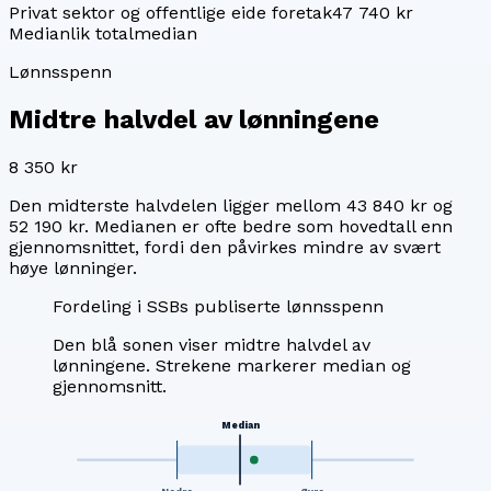
Privat sektor og offentlige eide foretak
47 740 kr
Median
lik totalmedian
Lønnsspenn
Midtre halvdel av lønningene
8 350 kr
Den midterste halvdelen ligger mellom
43 840 kr
og
52 190 kr
. Medianen er ofte bedre som hovedtall enn
gjennomsnittet, fordi den påvirkes mindre av svært
høye lønninger.
Fordeling i SSBs publiserte lønnsspenn
Den blå sonen viser midtre halvdel av
lønningene. Strekene markerer median og
gjennomsnitt.
Median