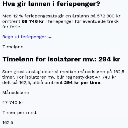
Hva gir lønnen i feriepenger?
Med 12 % feriepengesats gir en årslønn på
572 880 kr
omtrent
68 746 kr
i feriepenger før eventuelle trekk
for ferie.
Regn ut feriepenger →
Timelønn
Timelønn for
isolatører mv.
:
294 kr
Som grovt anslag deler vi median månedslønn på
162,5
timer. For
isolatører mv.
blir regnestykket
47 740 kr
delt på
162,5
, altså omtrent
294 kr
per time
.
Månedslønn
47 740 kr
Timer per mnd.
162,5