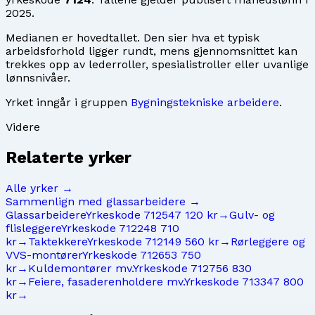
2025
.
Medianen er hovedtallet. Den sier hva et typisk
arbeidsforhold ligger rundt, mens gjennomsnittet kan
trekkes opp av lederroller, spesialistroller eller uvanlige
lønnsnivåer.
Yrket inngår i gruppen
Bygningstekniske arbeidere
.
Videre
Relaterte yrker
Alle yrker →
Sammenlign med
glassarbeidere
→
Glassarbeidere
Yrkeskode
7125
47 120 kr
→
Gulv- og
flisleggere
Yrkeskode
7122
48 710
kr
→
Taktekkere
Yrkeskode
7121
49 560 kr
→
Rørleggere og
VVS-montører
Yrkeskode
7126
53 750
kr
→
Kuldemontører mv.
Yrkeskode
7127
56 830
kr
→
Feiere, fasaderenholdere mv.
Yrkeskode
7133
47 800
kr
→