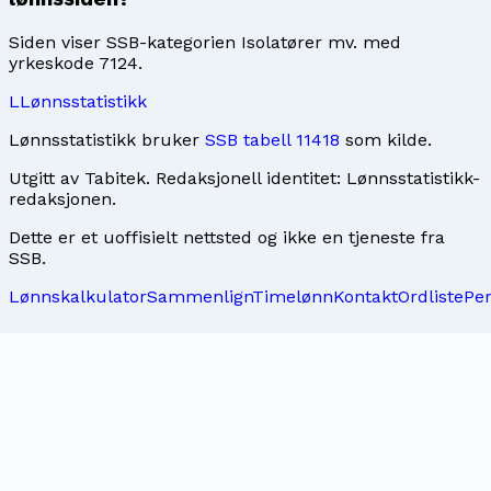
Siden viser SSB-kategorien Isolatører mv. med
yrkeskode 7124.
L
Lønnsstatistikk
Lønnsstatistikk bruker
SSB tabell 11418
som kilde.
Utgitt av
Tabitek
. Redaksjonell identitet:
Lønnsstatistikk-
redaksjonen
.
Dette er et uoffisielt nettsted og ikke en tjeneste fra
SSB.
Lønnskalkulator
Sammenlign
Timelønn
Kontakt
Ordliste
Pe