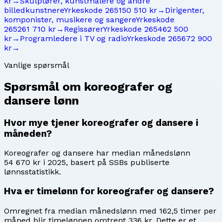
kr
→
Skulptører, kunstmalere og andre
billedkunstnere
Yrkeskode
2651
50 510 kr
→
Dirigenter,
komponister, musikere og sangere
Yrkeskode
2652
61 710 kr
→
Regissører
Yrkeskode
2654
62 500
kr
→
Programledere i TV og radio
Yrkeskode
2656
72 900
kr
→
Vanlige spørsmål
Spørsmål om
koreografer og
dansere
lønn
Hvor mye tjener koreografer og dansere i
måneden?
Koreografer og dansere har median månedslønn
54 670 kr i 2025, basert på SSBs publiserte
lønnsstatistikk.
Hva er timelønn for koreografer og dansere?
Omregnet fra median månedslønn med 162,5 timer per
måned blir timelønnen omtrent 336 kr. Dette er et