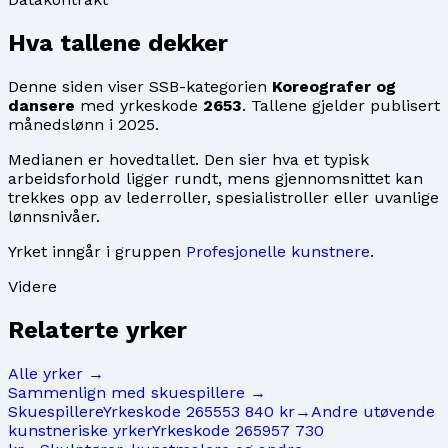
Hva tallene dekker
Denne siden viser SSB-kategorien
Koreografer og
dansere
med yrkeskode
2653
. Tallene gjelder publisert
månedslønn i
2025
.
Medianen er hovedtallet. Den sier hva et typisk
arbeidsforhold ligger rundt, mens gjennomsnittet kan
trekkes opp av lederroller, spesialistroller eller uvanlige
lønnsnivåer.
Yrket inngår i gruppen
Profesjonelle kunstnere
.
Videre
Relaterte yrker
Alle yrker →
Sammenlign med
skuespillere
→
Skuespillere
Yrkeskode
2655
53 840 kr
→
Andre utøvende
kunstneriske yrker
Yrkeskode
2659
57 730