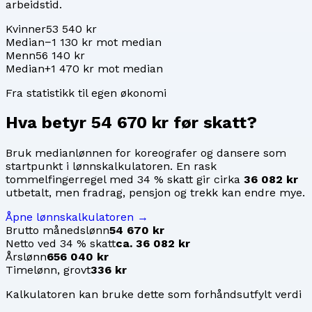
arbeidstid.
Kvinner
53 540 kr
Median
−1 130 kr mot median
Menn
56 140 kr
Median
+1 470 kr mot median
Fra statistikk til egen økonomi
Hva betyr
54 670 kr
før skatt?
Bruk medianlønnen for
koreografer og dansere
som
startpunkt i lønnskalkulatoren. En rask
tommelfingerregel med 34 % skatt gir cirka
36 082 kr
utbetalt, men fradrag, pensjon og trekk kan endre mye.
Åpne lønnskalkulatoren →
Brutto månedslønn
54 670 kr
Netto ved 34 % skatt
ca. 36 082 kr
Årslønn
656 040 kr
Timelønn, grovt
336 kr
Kalkulatoren kan bruke dette som forhåndsutfylt verdi