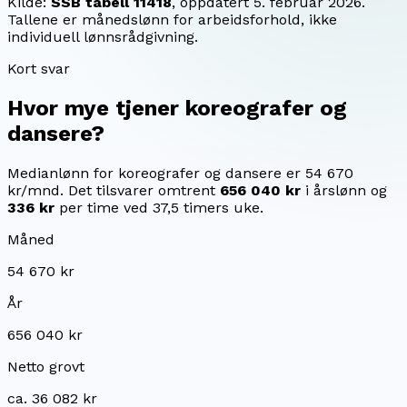
Kilde:
SSB tabell 11418
, oppdatert
5. februar 2026
.
Tallene er månedslønn for arbeidsforhold, ikke
individuell lønnsrådgivning.
Kort svar
Hvor mye tjener
koreografer og
dansere
?
Medianlønn for koreografer og dansere er 54 670
kr/mnd.
Det tilsvarer omtrent
656 040 kr
i årslønn og
336 kr
per time ved 37,5 timers uke.
Måned
54 670 kr
År
656 040 kr
Netto grovt
ca. 36 082 kr