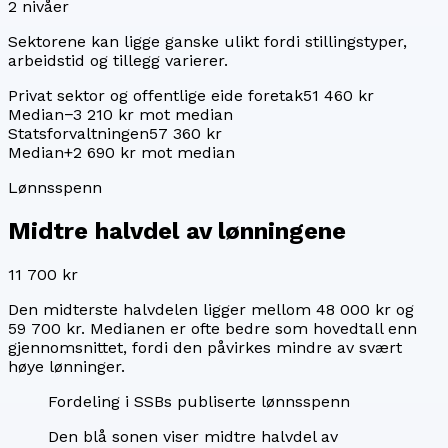
2
nivåer
Sektorene kan ligge ganske ulikt fordi stillingstyper,
arbeidstid og tillegg varierer.
Privat sektor og offentlige eide foretak
51 460 kr
Median
−3 210 kr mot median
Statsforvaltningen
57 360 kr
Median
+2 690 kr mot median
Lønnsspenn
Midtre halvdel av lønningene
11 700 kr
Den midterste halvdelen ligger mellom
48 000 kr
og
59 700 kr
. Medianen er ofte bedre som hovedtall enn
gjennomsnittet, fordi den påvirkes mindre av svært
høye lønninger.
Fordeling i SSBs publiserte lønnsspenn
Den blå sonen viser midtre halvdel av