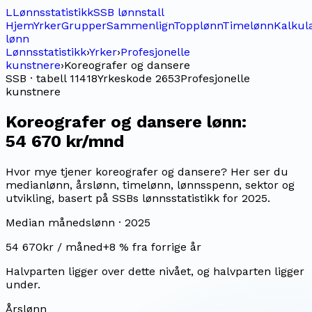
L
Lønnsstatistikk
SSB lønnstall
Hjem
Yrker
Grupper
Sammenlign
Topplønn
Timelønn
Kalkul
lønn
Lønnsstatistikk
›
Yrker
›
Profesjonelle
kunstnere
›
Koreografer og dansere
SSB · tabell 11418
Yrkeskode
2653
Profesjonelle
kunstnere
Koreografer og dansere
lønn:
54 670 kr/mnd
Hvor mye tjener koreografer og dansere? Her ser du
medianlønn, årslønn, timelønn, lønnsspenn, sektor og
utvikling, basert på SSBs lønnsstatistikk for 2025.
Median månedslønn ·
2025
54 670
kr / måned
+
8
% fra forrige år
Halvparten ligger over dette nivået, og halvparten ligger
under.
Årslønn