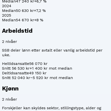
Median
47 240 kr
+
6,7
%
2024
Median
50 630 kr
+
7,2
%
2025
Median
54 670 kr
+
8
%
Arbeidstid
2
nivåer
SSB deler lønn etter avtalt eller vanlig arbeidstid per
uke.
Heltidsansatte
56 070 kr
Snitt 56 530 kr
+1 400 kr mot median
Deltidsansatte
49 150 kr
Snitt 52 040 kr
−5 520 kr mot median
Kjønn
2
nivåer
Forskjeller kan skyldes sektor, stillingstype, alder og