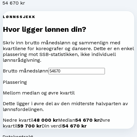
54 670 kr
LØNNSSJEKK
Hvor ligger lønnen din?
Skriv inn brutto månedslønn og sammenlign med
kvartilene for
koreografer og dansere
. Dette er en enkel
plassering mot SSB-statistikken, ikke individuell
lønnsrådgivning.
Brutto månedslønn
Plassering
Mellom median og øvre kvartil
Dette ligger i øvre del av den midterste halvparten av
lønnsfordelingen.
Nedre kvartil
48 000 kr
Median
54 670 kr
Øvre
kvartil
59 700 kr
Din verdi
54 670 kr
Datakontrakt