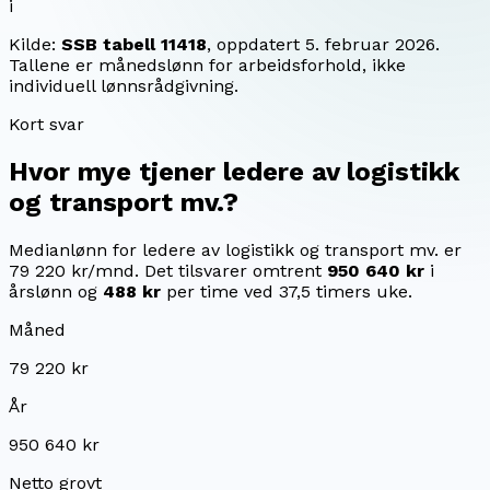
i
Kilde:
SSB tabell 11418
, oppdatert
5. februar 2026
.
Tallene er månedslønn for arbeidsforhold, ikke
individuell lønnsrådgivning.
Kort svar
Hvor mye tjener
ledere av logistikk
og transport mv.
?
Medianlønn for ledere av logistikk og transport mv. er
79 220 kr/mnd.
Det tilsvarer omtrent
950 640 kr
i
årslønn og
488 kr
per time ved 37,5 timers uke.
Måned
79 220 kr
År
950 640 kr
Netto grovt