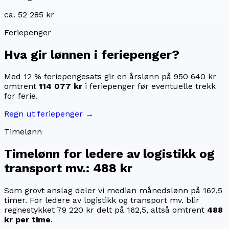
ca. 52 285 kr
Feriepenger
Hva gir lønnen i feriepenger?
Med 12 % feriepengesats gir en årslønn på
950 640 kr
omtrent
114 077 kr
i feriepenger før eventuelle trekk
for ferie.
Regn ut feriepenger →
Timelønn
Timelønn for
ledere av logistikk og
transport mv.
:
488 kr
Som grovt anslag deler vi median månedslønn på
162,5
timer. For
ledere av logistikk og transport mv.
blir
regnestykket
79 220 kr
delt på
162,5
, altså omtrent
488
kr
per time
.