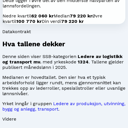
Dette ligger i øvre del av den midterste halvparten av
lønnsfordelingen.
Nedre kvartil
62 060 kr
Median
79 220 kr
Øvre
kvartil
100 770 kr
Din verdi
79 220 kr
Datakontrakt
Hva tallene dekker
Denne siden viser SSB-kategorien
Ledere av logistikk
og transport mv.
med yrkeskode
1324
. Tallene gjelder
publisert månedslønn i
2025
.
Medianen er hovedtallet. Den sier hva et typisk
arbeidsforhold ligger rundt, mens gjennomsnittet kan
trekkes opp av lederroller, spesialistroller eller uvanlige
lønnsnivåer.
Yrket inngår i gruppen
Ledere av produksjon, utvinning,
bygg og anlegg, transport
.
Videre