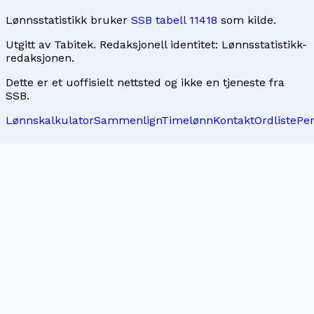
Lønnsstatistikk bruker
SSB tabell 11418
som kilde.
Utgitt av
Tabitek
. Redaksjonell identitet:
Lønnsstatistikk-
redaksjonen
.
Dette er et uoffisielt nettsted og ikke en tjeneste fra
SSB.
Lønnskalkulator
Sammenlign
Timelønn
Kontakt
Ordliste
Pe