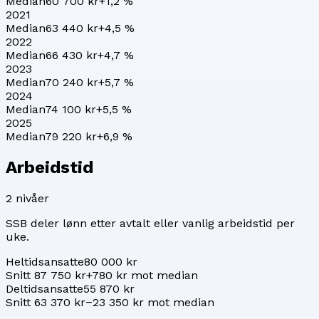
Median
60 700 kr
+
1,2
%
2021
Median
63 440 kr
+
4,5
%
2022
Median
66 430 kr
+
4,7
%
2023
Median
70 240 kr
+
5,7
%
2024
Median
74 100 kr
+
5,5
%
2025
Median
79 220 kr
+
6,9
%
Arbeidstid
2
nivåer
SSB deler lønn etter avtalt eller vanlig arbeidstid per
uke.
Heltidsansatte
80 000 kr
Snitt 87 750 kr
+780 kr mot median
Deltidsansatte
55 870 kr
Snitt 63 370 kr
−23 350 kr mot median