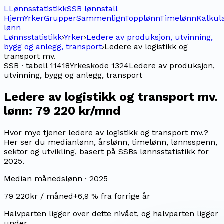
L
Lønnsstatistikk
SSB lønnstall
Hjem
Yrker
Grupper
Sammenlign
Topplønn
Timelønn
Kalkul
lønn
Lønnsstatistikk
›
Yrker
›
Ledere av produksjon, utvinning,
bygg og anlegg, transport
›
Ledere av logistikk og
transport mv.
SSB · tabell 11418
Yrkeskode
1324
Ledere av produksjon,
utvinning, bygg og anlegg, transport
Ledere av logistikk og transport mv.
lønn:
79 220 kr/mnd
Hvor mye tjener ledere av logistikk og transport mv.?
Her ser du medianlønn, årslønn, timelønn, lønnsspenn,
sektor og utvikling, basert på SSBs lønnsstatistikk for
2025.
Median månedslønn ·
2025
79 220
kr / måned
+
6,9
% fra forrige år
Halvparten ligger over dette nivået, og halvparten ligger
under.