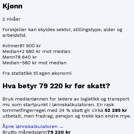
Kjønn
2
nivåer
Forskjeller kan skyldes sektor, stillingstype, alder og
arbeidstid.
Kvinner
81 900 kr
Median
+2 680 kr mot median
Menn
78 640 kr
Median
−580 kr mot median
Fra statistikk til egen økonomi
Hva betyr
79 220 kr
før skatt?
Bruk medianlønnen for
ledere av logistikk og transport
mv.
som startpunkt i lønnskalkulatoren. En rask
tommelfingerregel med 34 % skatt gir cirka
52 285 kr
utbetalt, men fradrag, pensjon og trekk kan endre mye.
Åpne lønnskalkulatoren →
Brutto månedslønn
79 220 kr