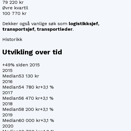
79 220 kr
Øvre kvartil
100 770 kr
Dekker også vanlige søk som
logistikksjef,
transportsjef, transportleder
.
Historikk
Utvikling over tid
+49%
siden 2015
2015
Median
53 130 kr
2016
Median
54 780 kr
+
3,1
%
2017
Median
56 470 kr
+
3,1
%
2018
Median
58 200 kr
+
3,1
%
2019
Median
60 000 kr
+
3,1
%
2020