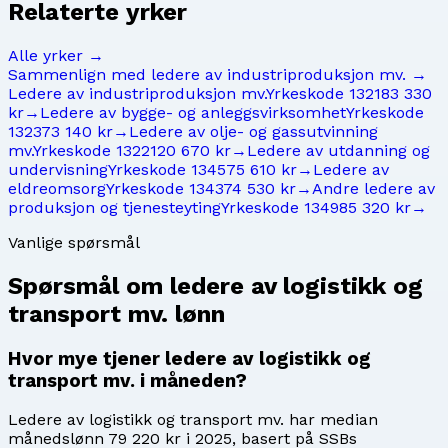
Relaterte yrker
Alle yrker →
Sammenlign med
ledere av industriproduksjon mv.
→
Ledere av industriproduksjon mv.
Yrkeskode
1321
83 330
kr
→
Ledere av bygge- og anleggsvirksomhet
Yrkeskode
1323
73 140 kr
→
Ledere av olje- og gassutvinning
mv.
Yrkeskode
1322
120 670 kr
→
Ledere av utdanning og
undervisning
Yrkeskode
1345
75 610 kr
→
Ledere av
eldreomsorg
Yrkeskode
1343
74 530 kr
→
Andre ledere av
produksjon og tjenesteyting
Yrkeskode
1349
85 320 kr
→
Vanlige spørsmål
Spørsmål om
ledere av logistikk og
transport mv.
lønn
Hvor mye tjener ledere av logistikk og
transport mv. i måneden?
Ledere av logistikk og transport mv. har median
månedslønn 79 220 kr i 2025, basert på SSBs