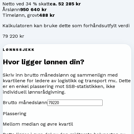
Netto ved 34 % skatt
ca. 52 285 kr
Årslønn
950 640 kr
Timelønn, grovt
488 kr
Kalkulatoren kan bruke dette som forhåndsutfylt verdi
79 220 kr
LØNNSSJEKK
Hvor ligger lønnen din?
Skriv inn brutto månedslønn og sammenlign med
kvartilene for
ledere av logistikk og transport mv.
. Dette
er en enkel plassering mot SSB-statistikken, ikke
individuell lønnsrådgivning.
Brutto månedslønn
Plassering
Mellom median og øvre kvartil