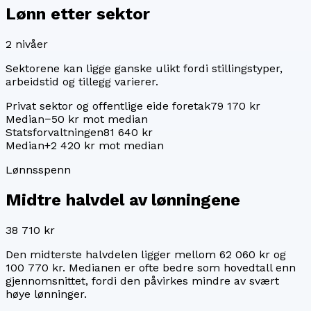
Lønn etter sektor
2
nivåer
Sektorene kan ligge ganske ulikt fordi stillingstyper,
arbeidstid og tillegg varierer.
Privat sektor og offentlige eide foretak
79 170 kr
Median
−50 kr mot median
Statsforvaltningen
81 640 kr
Median
+2 420 kr mot median
Lønnsspenn
Midtre halvdel av lønningene
38 710 kr
Den midterste halvdelen ligger mellom
62 060 kr
og
100 770 kr
. Medianen er ofte bedre som hovedtall enn
gjennomsnittet, fordi den påvirkes mindre av svært
høye lønninger.