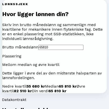
LØNNSSJEKK
Hvor ligger lønnen din?
Skriv inn brutto månedslønn og sammenlign med
kvartilene for
mekanikere innen flytekniske fag
. Dette
er en enkel plassering mot SSB-statistikken, ikke
individuell lønnsrådgivning.
Brutto månedslønn
Plassering
Mellom median og øvre kvartil
Dette ligger i øvre del av den midterste halvparten av
lønnsfordelingen.
Nedre kvartil
55 680 kr
Median
65 810 kr
Øvre
kvartil
82 510 kr
Din verdi
65 810 kr
Datakontrakt