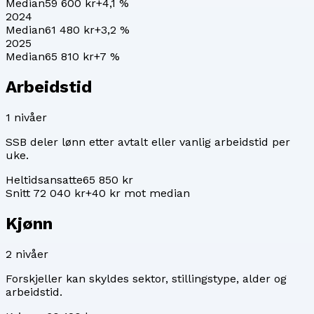
Median
59 600 kr
+
4,1
%
2024
Median
61 480 kr
+
3,2
%
2025
Median
65 810 kr
+
7
%
Arbeidstid
1
nivåer
SSB deler lønn etter avtalt eller vanlig arbeidstid per
uke.
Heltidsansatte
65 850 kr
Snitt 72 040 kr
+40 kr mot median
Kjønn
2
nivåer
Forskjeller kan skyldes sektor, stillingstype, alder og
arbeidstid.