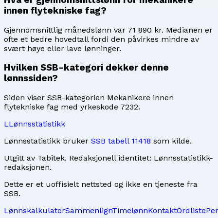
Hva er gjennomsnittslønn for mekanikere
innen flytekniske fag?
Gjennomsnittlig månedslønn var 71 890 kr. Medianen er
ofte et bedre hovedtall fordi den påvirkes mindre av
svært høye eller lave lønninger.
Hvilken SSB-kategori dekker denne
lønnssiden?
Siden viser SSB-kategorien Mekanikere innen
flytekniske fag med yrkeskode 7232.
L
Lønnsstatistikk
Lønnsstatistikk bruker
SSB tabell 11418
som kilde.
Utgitt av
Tabitek
. Redaksjonell identitet:
Lønnsstatistikk-
redaksjonen
.
Dette er et uoffisielt nettsted og ikke en tjeneste fra
SSB.
Lønnskalkulator
Sammenlign
Timelønn
Kontakt
Ordliste
Pe