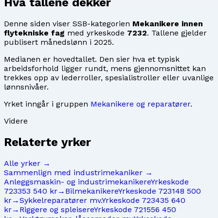
Hva tallene dekker
Denne siden viser SSB-kategorien
Mekanikere innen
flytekniske fag
med yrkeskode
7232
. Tallene gjelder
publisert månedslønn i
2025
.
Medianen er hovedtallet. Den sier hva et typisk
arbeidsforhold ligger rundt, mens gjennomsnittet kan
trekkes opp av lederroller, spesialistroller eller uvanlige
lønnsnivåer.
Yrket inngår i gruppen
Mekanikere og reparatører
.
Videre
Relaterte yrker
Alle yrker →
Sammenlign med
industrimekaniker
→
Anleggsmaskin- og industrimekanikere
Yrkeskode
7233
53 540 kr
→
Bilmekanikere
Yrkeskode
7231
48 500
kr
→
Sykkelreparatører mv.
Yrkeskode
7234
35 640
kr
→
Riggere og spleisere
Yrkeskode
7215
56 450