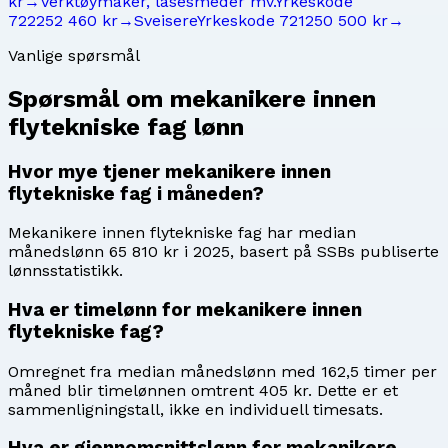
kr
→
Verktøymaker, låsesmeder mv.
Yrkeskode
7222
52 460 kr
→
Sveisere
Yrkeskode
7212
50 500 kr
→
Vanlige spørsmål
Spørsmål om
mekanikere innen
flytekniske fag
lønn
Hvor mye tjener mekanikere innen
flytekniske fag i måneden?
Mekanikere innen flytekniske fag har median
månedslønn 65 810 kr i 2025, basert på SSBs publiserte
lønnsstatistikk.
Hva er timelønn for mekanikere innen
flytekniske fag?
Omregnet fra median månedslønn med 162,5 timer per
måned blir timelønnen omtrent 405 kr. Dette er et
sammenligningstall, ikke en individuell timesats.