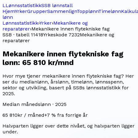
L
Lønnsstatistikk
SSB lønnstall
Hjem
Yrker
Grupper
Sammenlign
Topplønn
Timelønn
Kalkul
lønn
Lønnsstatistikk
›
Yrker
›
Mekanikere og
reparatører
›
Mekanikere innen flytekniske fag
SSB · tabell 11418
Yrkeskode
7232
Mekanikere og
reparatører
Mekanikere innen flytekniske fag
lønn:
65 810 kr/mnd
Hvor mye tjener mekanikere innen flytekniske fag? Her
ser du medianlønn, årslønn, timelønn, lønnsspenn,
sektor og utvikling, basert på SSBs lønnsstatistikk for
2025.
Median månedslønn ·
2025
65 810
kr / måned
+
7
% fra forrige år
Halvparten ligger over dette nivået, og halvparten ligger
under.