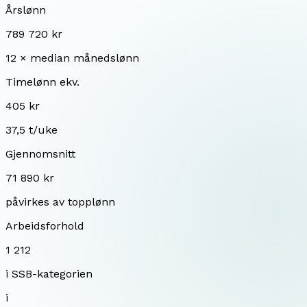
Årslønn
789 720 kr
12 × median månedslønn
Timelønn ekv.
405 kr
37,5 t/uke
Gjennomsnitt
71 890 kr
påvirkes av topplønn
Arbeidsforhold
1 212
i SSB-kategorien
i