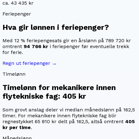
ca. 43 435 kr
Feriepenger
Hva gir lønnen i feriepenger?
Med 12 % feriepengesats gir en årslønn på
789 720 kr
omtrent
94 766 kr
i feriepenger før eventuelle trekk
for ferie.
Regn ut feriepenger →
Timelønn
Timelønn for
mekanikere innen
flytekniske fag
:
405 kr
Som grovt anslag deler vi median månedslønn på
162,5
timer. For
mekanikere innen flytekniske fag
blir
regnestykket
65 810 kr
delt på
162,5
, altså omtrent
405
kr
per time
.
Månedslønn