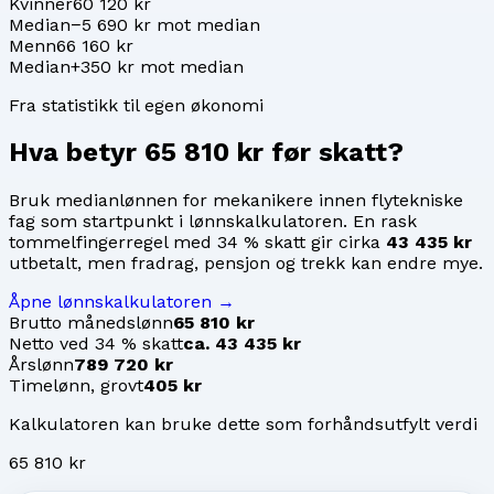
Kvinner
60 120 kr
Median
−5 690 kr mot median
Menn
66 160 kr
Median
+350 kr mot median
Fra statistikk til egen økonomi
Hva betyr
65 810 kr
før skatt?
Bruk medianlønnen for
mekanikere innen flytekniske
fag
som startpunkt i lønnskalkulatoren. En rask
tommelfingerregel med 34 % skatt gir cirka
43 435 kr
utbetalt, men fradrag, pensjon og trekk kan endre mye.
Åpne lønnskalkulatoren →
Brutto månedslønn
65 810 kr
Netto ved 34 % skatt
ca. 43 435 kr
Årslønn
789 720 kr
Timelønn, grovt
405 kr
Kalkulatoren kan bruke dette som forhåndsutfylt verdi
65 810 kr