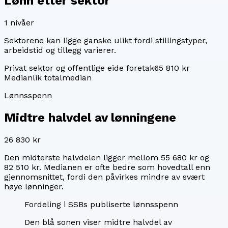
Lønn etter sektor
1
nivåer
Sektorene kan ligge ganske ulikt fordi stillingstyper,
arbeidstid og tillegg varierer.
Privat sektor og offentlige eide foretak
65 810 kr
Median
lik totalmedian
Lønnsspenn
Midtre halvdel av lønningene
26 830 kr
Den midterste halvdelen ligger mellom
55 680 kr
og
82 510 kr
. Medianen er ofte bedre som hovedtall enn
gjennomsnittet, fordi den påvirkes mindre av svært
høye lønninger.
Fordeling i SSBs publiserte lønnsspenn
Den blå sonen viser midtre halvdel av