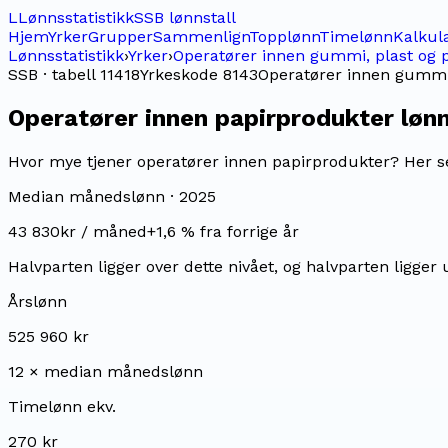
L
Lønnsstatistikk
SSB lønnstall
Hjem
Yrker
Grupper
Sammenlign
Topplønn
Timelønn
Kalkul
Lønnsstatistikk
›
Yrker
›
Operatører innen gummi, plast og 
SSB · tabell 11418
Yrkeskode
8143
Operatører innen gummi,
Operatører innen papirprodukter
løn
Hvor mye tjener operatører innen papirprodukter? Her ser
Median månedslønn ·
2025
43 830
kr / måned
+
1,6
% fra forrige år
Halvparten ligger over dette nivået, og halvparten ligger 
Årslønn
525 960 kr
12 × median månedslønn
Timelønn ekv.
270 kr