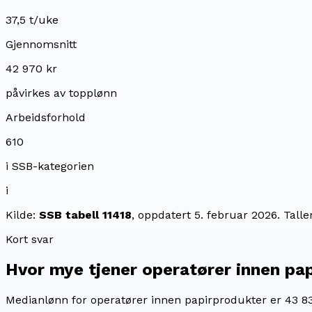
37,5 t/uke
Gjennomsnitt
42 970 kr
påvirkes av topplønn
Arbeidsforhold
610
i SSB-kategorien
i
Kilde:
SSB tabell 11418
, oppdatert
5. februar 2026
. Tall
Kort svar
Hvor mye tjener
operatører innen pa
Medianlønn for operatører innen papirprodukter er 43 8