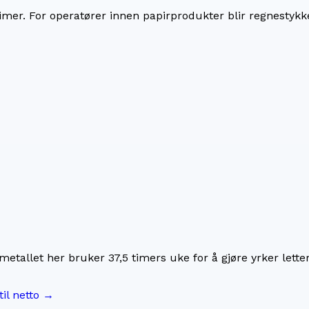
imer. For
operatører innen papirprodukter
blir regnestyk
imetallet her bruker
37,5
timers uke for å gjøre yrker lette
til netto →