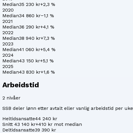
Median
35 230 kr
+
2,3
%
2020
Median
34 860 kr
−1,1
%
2021
Median
36 290 kr
+
4,1
%
2022
Median
38 940 kr
+
7,3
%
2023
Median
41 060 kr
+
5,4
%
2024
Median
43 150 kr
+
5,1
%
2025
Median
43 830 kr
+
1,6
%
Arbeidstid
2
nivåer
SSB deler lønn etter avtalt eller vanlig arbeidstid per uke
Heltidsansatte
44 240 kr
Snitt 43 140 kr
+410 kr mot median
Deltidsansatte
39 390 kr