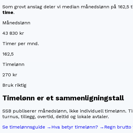
Som grovt anslag deler vi median månedslønn på
162,5
t
time
.
Månedslønn
43 830 kr
Timer per mnd.
162,5
Timelønn
270 kr
Bruk riktig
Timelønn er et sammenligningstall
SSB publiserer månedslønn, ikke individuell timelønn. T
turnus, tillegg, overtid, deltid og lokale avtaler.
Se timelønnsguide →
Hva betyr timelønn? →
Regn brutto 