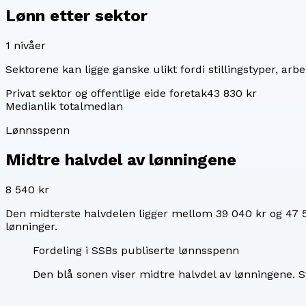
Lønn etter sektor
1
nivåer
Sektorene kan ligge ganske ulikt fordi stillingstyper, arbei
Privat sektor og offentlige eide foretak
43 830 kr
Median
lik totalmedian
Lønnsspenn
Midtre halvdel av lønningene
8 540 kr
Den midterste halvdelen ligger mellom
39 040 kr
og
47 
lønninger.
Fordeling i SSBs publiserte lønnsspenn
Den blå sonen viser midtre halvdel av lønningene.