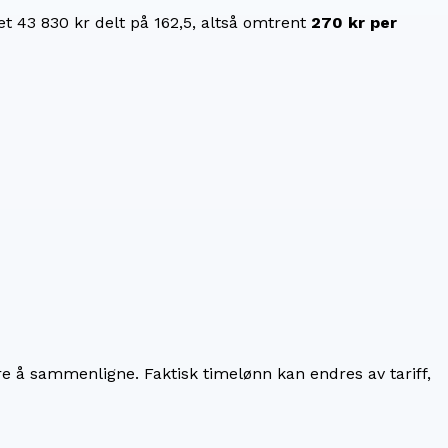
ket
43 830 kr
delt på
162,5
, altså omtrent
270 kr
per
re å sammenligne. Faktisk timelønn kan endres av tariff,