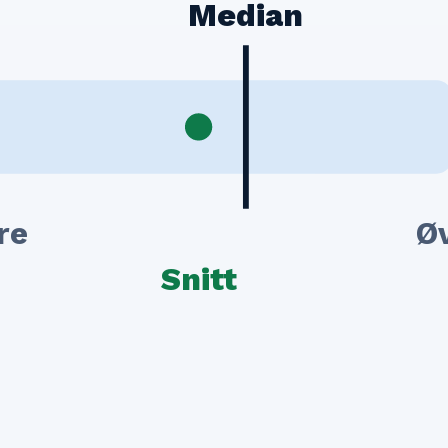
Median
re
Ø
Snitt