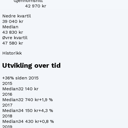
Gjennomsnitt
42 970 kr
Nedre kvartil
39 040 kr
Median
43 830 kr
Øvre kvartil
47 580 kr
Historikk
Utvikling over tid
+36%
siden 2015
2015
Median
32 140 kr
2016
Median
32 740 kr
+
1,9
%
2017
Median
34 150 kr
+
4,3
%
2018
Median
34 430 kr
+
0,8
%
2019