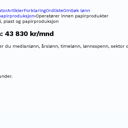
ator
Artikler
Forklaring
Ordliste
Om
Søk lønn
papirproduksjon
›
Operatører innen papirprodukter
 plast og papirproduksjon
n:
43 830 kr/mnd
 du medianlønn, årslønn, timelønn, lønnsspenn, sektor og 
under.