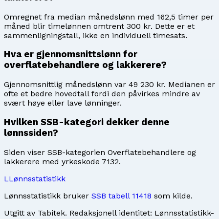
Omregnet fra median månedslønn med 162,5 timer per
måned blir timelønnen omtrent 300 kr. Dette er et
sammenligningstall, ikke en individuell timesats.
Hva er gjennomsnittslønn for
overflatebehandlere og lakkerere?
Gjennomsnittlig månedslønn var 49 230 kr. Medianen er
ofte et bedre hovedtall fordi den påvirkes mindre av
svært høye eller lave lønninger.
Hvilken SSB-kategori dekker denne
lønnssiden?
Siden viser SSB-kategorien Overflatebehandlere og
lakkerere med yrkeskode 7132.
L
Lønnsstatistikk
Lønnsstatistikk bruker
SSB tabell 11418
som kilde.
Utgitt av
Tabitek
. Redaksjonell identitet:
Lønnsstatistikk-