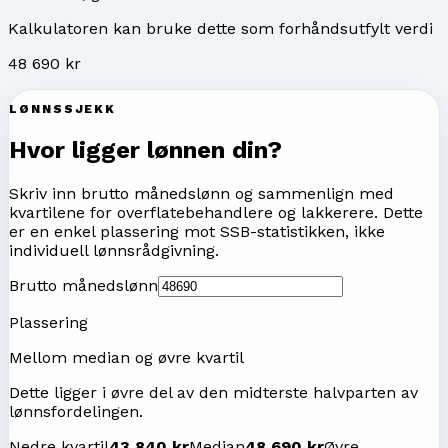
Kalkulatoren kan bruke dette som forhåndsutfylt verdi
48 690 kr
LØNNSSJEKK
Hvor ligger lønnen din?
Skriv inn brutto månedslønn og sammenlign med
kvartilene for
overflatebehandlere og lakkerere
. Dette
er en enkel plassering mot SSB-statistikken, ikke
individuell lønnsrådgivning.
Brutto månedslønn
Plassering
Mellom median og øvre kvartil
Dette ligger i øvre del av den midterste halvparten av
lønnsfordelingen.
Nedre kvartil
43 840 kr
Median
48 690 kr
Øvre