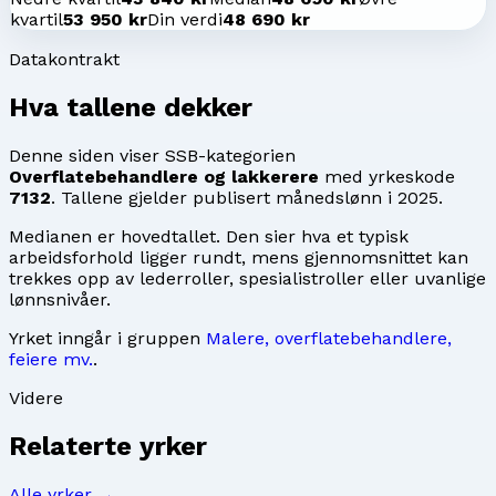
kvartil
53 950 kr
Din verdi
48 690 kr
Datakontrakt
Hva tallene dekker
Denne siden viser SSB-kategorien
Overflatebehandlere og lakkerere
med yrkeskode
7132
. Tallene gjelder publisert månedslønn i
2025
.
Medianen er hovedtallet. Den sier hva et typisk
arbeidsforhold ligger rundt, mens gjennomsnittet kan
trekkes opp av lederroller, spesialistroller eller uvanlige
lønnsnivåer.
Yrket inngår i gruppen
Malere, overflatebehandlere,
feiere mv.
.
Videre
Relaterte yrker
Alle yrker →