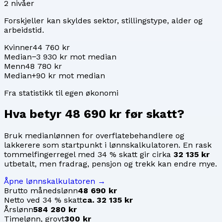
2
nivåer
Forskjeller kan skyldes sektor, stillingstype, alder og
arbeidstid.
Kvinner
44 760 kr
Median
−3 930 kr mot median
Menn
48 780 kr
Median
+90 kr mot median
Fra statistikk til egen økonomi
Hva betyr
48 690 kr
før skatt?
Bruk medianlønnen for
overflatebehandlere og
lakkerere
som startpunkt i lønnskalkulatoren. En rask
tommelfingerregel med 34 % skatt gir cirka
32 135 kr
utbetalt, men fradrag, pensjon og trekk kan endre mye.
Åpne lønnskalkulatoren →
Brutto månedslønn
48 690 kr
Netto ved 34 % skatt
ca. 32 135 kr
Årslønn
584 280 kr
Timelønn, grovt
300 kr