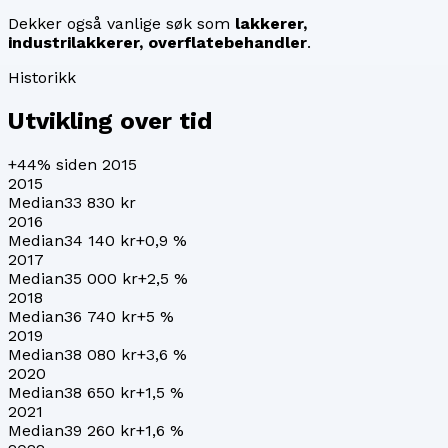
Dekker også vanlige søk som
lakkerer,
industrilakkerer, overflatebehandler
.
Historikk
Utvikling over tid
+44%
siden 2015
2015
Median
33 830 kr
2016
Median
34 140 kr
+
0,9
%
2017
Median
35 000 kr
+
2,5
%
2018
Median
36 740 kr
+
5
%
2019
Median
38 080 kr
+
3,6
%
2020
Median
38 650 kr
+
1,5
%
2021
Median
39 260 kr
+
1,6
%