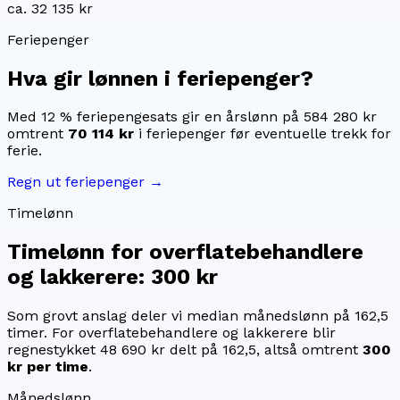
ca. 32 135 kr
Feriepenger
Hva gir lønnen i feriepenger?
Med 12 % feriepengesats gir en årslønn på
584 280 kr
omtrent
70 114 kr
i feriepenger før eventuelle trekk for
ferie.
Regn ut feriepenger →
Timelønn
Timelønn for
overflatebehandlere
og lakkerere
:
300 kr
Som grovt anslag deler vi median månedslønn på
162,5
timer. For
overflatebehandlere og lakkerere
blir
regnestykket
48 690 kr
delt på
162,5
, altså omtrent
300
kr
per time
.
Månedslønn