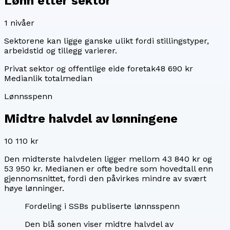
Lønn etter sektor
1
nivåer
Sektorene kan ligge ganske ulikt fordi stillingstyper,
arbeidstid og tillegg varierer.
Privat sektor og offentlige eide foretak
48 690 kr
Median
lik totalmedian
Lønnsspenn
Midtre halvdel av lønningene
10 110 kr
Den midterste halvdelen ligger mellom
43 840 kr
og
53 950 kr
. Medianen er ofte bedre som hovedtall enn
gjennomsnittet, fordi den påvirkes mindre av svært
høye lønninger.
Fordeling i SSBs publiserte lønnsspenn
Den blå sonen viser midtre halvdel av