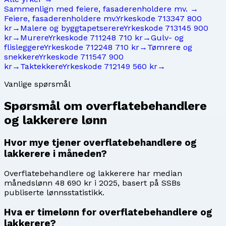
Sammenlign med
feiere, fasaderenholdere mv.
→
Feiere, fasaderenholdere mv.
Yrkeskode
7133
47 800
kr
→
Malere og byggtapetserere
Yrkeskode
7131
45 900
kr
→
Murere
Yrkeskode
7112
48 710 kr
→
Gulv- og
flisleggere
Yrkeskode
7122
48 710 kr
→
Tømrere og
snekkere
Yrkeskode
7115
47 900
kr
→
Taktekkere
Yrkeskode
7121
49 560 kr
→
Vanlige spørsmål
Spørsmål om
overflatebehandlere
og lakkerere
lønn
Hvor mye tjener overflatebehandlere og
lakkerere i måneden?
Overflatebehandlere og lakkerere har median
månedslønn 48 690 kr i 2025, basert på SSBs
publiserte lønnsstatistikk.
Hva er timelønn for overflatebehandlere og
lakkerere?