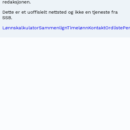
redaksjonen
.
Dette er et uoffisielt nettsted og ikke en tjeneste fra
SSB.
Lønnskalkulator
Sammenlign
Timelønn
Kontakt
Ordliste
Pe