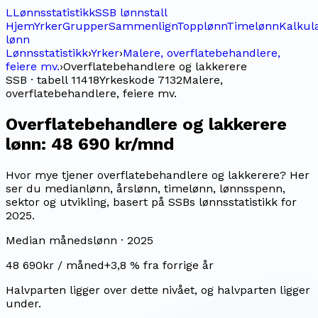
L
Lønnsstatistikk
SSB lønnstall
Hjem
Yrker
Grupper
Sammenlign
Topplønn
Timelønn
Kalkul
lønn
Lønnsstatistikk
›
Yrker
›
Malere, overflatebehandlere,
feiere mv.
›
Overflatebehandlere og lakkerere
SSB · tabell 11418
Yrkeskode
7132
Malere,
overflatebehandlere, feiere mv.
Overflatebehandlere og lakkerere
lønn:
48 690 kr/mnd
Hvor mye tjener overflatebehandlere og lakkerere? Her
ser du medianlønn, årslønn, timelønn, lønnsspenn,
sektor og utvikling, basert på SSBs lønnsstatistikk for
2025.
Median månedslønn ·
2025
48 690
kr / måned
+
3,8
% fra forrige år
Halvparten ligger over dette nivået, og halvparten ligger
under.