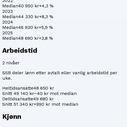
2022
Median
40 950 kr
+
4,3
%
2023
Median
44 330 kr
+
8,3
%
2024
Median
46 930 kr
+
5,9
%
2025
Median
48 690 kr
+
3,8
%
Arbeidstid
2
nivåer
SSB deler lønn etter avtalt eller vanlig arbeidstid per
uke.
Heltidsansatte
48 650 kr
Snitt 49 140 kr
−40 kr mot median
Deltidsansatte
49 680 kr
Snitt 51 340 kr
+990 kr mot median
Kjønn