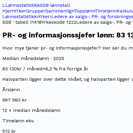
L
Lønnsstatistikk
SSB lønnstall
Hjem
Yrker
Grupper
Sammenlign
Topplønn
Timelønn
Kalkul
Lønnsstatistikk
›
Yrker
›
Ledere av salgs-, PR- og forsknings
SSB · tabell 11418
Yrkeskode
1222
Ledere av salgs-, PR- og
PR- og informasjonssjefer
lønn:
83 1
Hvor mye tjener pr- og informasjonssjefer? Her ser du me
Median månedslønn ·
2025
83 130
kr / måned
+
6,3
% fra forrige år
Halvparten ligger over dette nivået, og halvparten ligger 
Årslønn
997 560 kr
12 × median månedslønn
Timelønn ekv.
512 kr