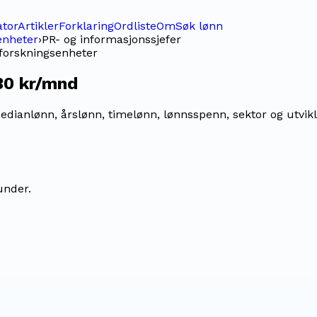
ator
Artikler
Forklaring
Ordliste
Om
Søk lønn
enheter
›
PR- og informasjonssjefer
 forskningsenheter
30 kr/mnd
dianlønn, årslønn, timelønn, lønnsspenn, sektor og utvikli
under.