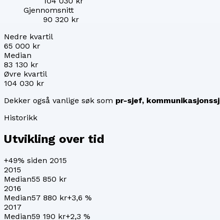
104 030 kr
Gjennomsnitt
90 320 kr
Nedre kvartil
65 000 kr
Median
83 130 kr
Øvre kvartil
104 030 kr
Dekker også vanlige søk som
pr-sjef, kommunikasjonssj
Historikk
Utvikling over tid
+49%
siden 2015
2015
Median
55 850 kr
2016
Median
57 880 kr
+
3,6
%
2017
Median
59 190 kr
+
2,3
%