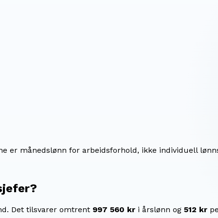
ene er månedslønn for arbeidsforhold, ikke individuell lønn
jefer
?
nd.
Det tilsvarer omtrent
997 560 kr
i årslønn og
512 kr
pe