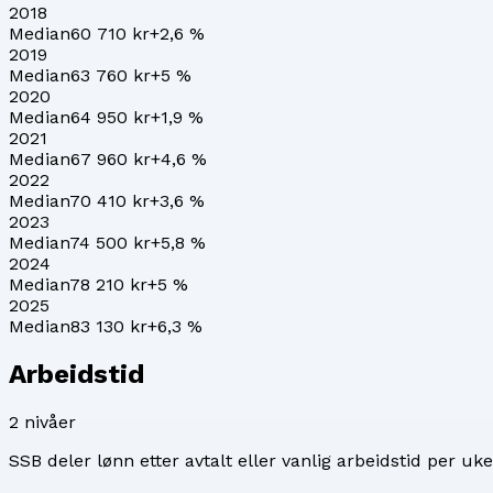
2018
Median
60 710 kr
+
2,6
%
2019
Median
63 760 kr
+
5
%
2020
Median
64 950 kr
+
1,9
%
2021
Median
67 960 kr
+
4,6
%
2022
Median
70 410 kr
+
3,6
%
2023
Median
74 500 kr
+
5,8
%
2024
Median
78 210 kr
+
5
%
2025
Median
83 130 kr
+
6,3
%
Arbeidstid
2
nivåer
SSB deler lønn etter avtalt eller vanlig arbeidstid per uke