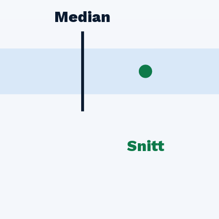
Median
Snitt