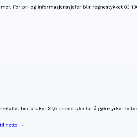
imer. For
pr- og informasjonssjefer
blir regnestykket
83 13
imetallet her bruker
37,5
timers uke for å gjøre yrker lette
til netto →