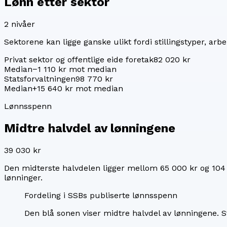
Lønn etter sektor
2
nivåer
Sektorene kan ligge ganske ulikt fordi stillingstyper, arbei
Privat sektor og offentlige eide foretak
82 020 kr
Median
−1 110 kr mot median
Statsforvaltningen
98 770 kr
Median
+15 640 kr mot median
Lønnsspenn
Midtre halvdel av lønningene
39 030 kr
Den midterste halvdelen ligger mellom
65 000 kr
og
104
lønninger.
Fordeling i SSBs publiserte lønnsspenn
Den blå sonen viser midtre halvdel av lønningene.