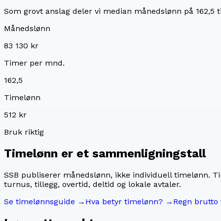
Som grovt anslag deler vi median månedslønn på
162,5
t
Månedslønn
83 130 kr
Timer per mnd.
162,5
Timelønn
512 kr
Bruk riktig
Timelønn er et sammenligningstall
SSB publiserer månedslønn, ikke individuell timelønn. T
turnus, tillegg, overtid, deltid og lokale avtaler.
Se timelønnsguide →
Hva betyr timelønn? →
Regn brutto 