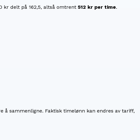
0 kr
delt på
162,5
, altså omtrent
512 kr
per time
.
re å sammenligne. Faktisk timelønn kan endres av tariff,