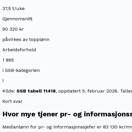
37,5 t/uke
Gjennomsnitt
90 320 kr
påvirkes av topplønn
Arbeidsforhold
1 895
i SSB-kategorien
i
Kilde:
SSB tabell 11418
, oppdatert
5. februar 2026
. Tall
Kort svar
Hvor mye tjener
pr- og informasjonss
Medianlønn for pr- og informasjonssjefer er 83 130 kr/m