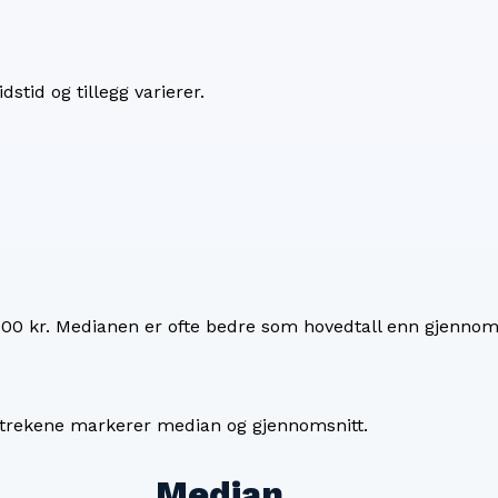
dstid og tillegg varierer.
700 kr
. Medianen er ofte bedre som hovedtall enn gjennoms
 Strekene markerer median og gjennomsnitt.
Median