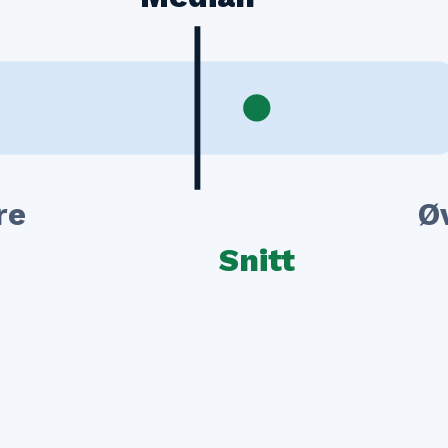
re
Ø
Snitt