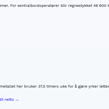
imer. For
sentralbordoperatører
blir regnestykket
46 600 
imetallet her bruker
37,5
timers uke for å gjøre yrker lette
til netto →