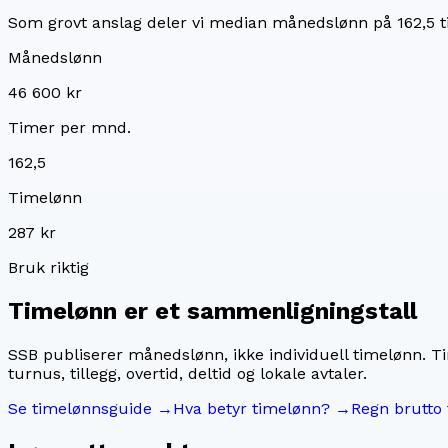
Som grovt anslag deler vi median månedslønn på
162,5
t
Månedslønn
46 600 kr
Timer per mnd.
162,5
Timelønn
287 kr
Bruk riktig
Timelønn er et sammenligningstall
SSB publiserer månedslønn, ikke individuell timelønn. T
turnus, tillegg, overtid, deltid og lokale avtaler.
Se timelønnsguide →
Hva betyr timelønn? →
Regn brutto 