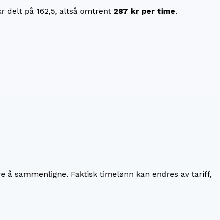
kr
delt på
162,5
, altså omtrent
287 kr
per time
.
re å sammenligne. Faktisk timelønn kan endres av tariff,