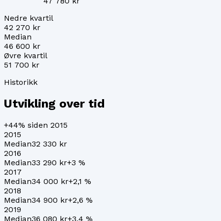
47 780 kr
Nedre kvartil
42 270 kr
Median
46 600 kr
Øvre kvartil
51 700 kr
Historikk
Utvikling over tid
+44%
siden 2015
2015
Median
32 330 kr
2016
Median
33 290 kr
+
3
%
2017
Median
34 000 kr
+
2,1
%
2018
Median
34 900 kr
+
2,6
%
2019
Median
36 080 kr
+
3,4
%