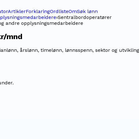
ator
Artikler
Forklaring
Ordliste
Om
Søk lønn
opplysningsmedarbeidere
›
Sentralbordoperatører
 og andre opplysningsmedarbeidere
kr/mnd
lønn, årslønn, timelønn, lønnsspenn, sektor og utvikling,
under.