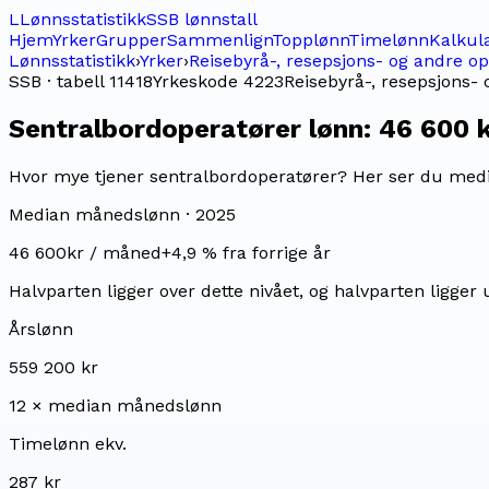
L
Lønnsstatistikk
SSB lønnstall
Hjem
Yrker
Grupper
Sammenlign
Topplønn
Timelønn
Kalkul
Lønnsstatistikk
›
Yrker
›
Reisebyrå-, resepsjons- og andre 
SSB · tabell 11418
Yrkeskode
4223
Reisebyrå-, resepsjons-
Sentralbordoperatører
lønn:
46 600 
Hvor mye tjener sentralbordoperatører? Her ser du median
Median månedslønn ·
2025
46 600
kr / måned
+
4,9
% fra forrige år
Halvparten ligger over dette nivået, og halvparten ligger 
Årslønn
559 200 kr
12 × median månedslønn
Timelønn ekv.
287 kr