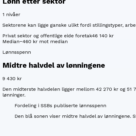
Lønn etter sektor
1
nivåer
Sektorene kan ligge ganske ulikt fordi stillingstyper, arbei
Privat sektor og offentlige eide foretak
46 140 kr
Median
−460 kr mot median
Lønnsspenn
Midtre halvdel av lønningene
9 430 kr
Den midterste halvdelen ligger mellom
42 270 kr
og
51 
lønninger.
Fordeling i SSBs publiserte lønnsspenn
Den blå sonen viser midtre halvdel av lønningene.