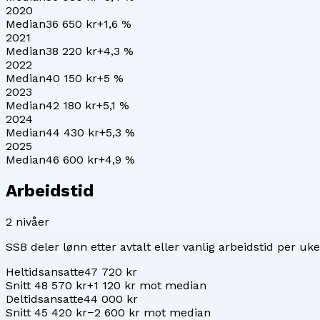
2020
Median
36 650 kr
+
1,6
%
2021
Median
38 220 kr
+
4,3
%
2022
Median
40 150 kr
+
5
%
2023
Median
42 180 kr
+
5,1
%
2024
Median
44 430 kr
+
5,3
%
2025
Median
46 600 kr
+
4,9
%
Arbeidstid
2
nivåer
SSB deler lønn etter avtalt eller vanlig arbeidstid per uke
Heltidsansatte
47 720 kr
Snitt 48 570 kr
+1 120 kr mot median
Deltidsansatte
44 000 kr
Snitt 45 420 kr
−2 600 kr mot median