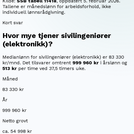
Kilde:
SSB tabell 11418
, oppdatert
5. februar 2026
.
Tallene er månedslønn for arbeidsforhold, ikke
individuell lønnsrådgivning.
Kort svar
Hvor mye tjener
sivilingeniører
(elektronikk)
?
Medianlønn for sivilingeniører (elektronikk) er 83 330
kr/mnd.
Det tilsvarer omtrent
999 960 kr
i årslønn og
513 kr
per time ved 37,5 timers uke.
Måned
83 330 kr
År
999 960 kr
Netto grovt
ca. 54 998 kr