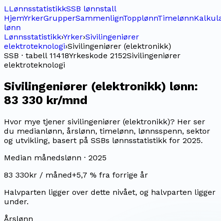
L
Lønnsstatistikk
SSB lønnstall
Hjem
Yrker
Grupper
Sammenlign
Topplønn
Timelønn
Kalkul
lønn
Lønnsstatistikk
›
Yrker
›
Sivilingeniører
elektroteknologi
›
Sivilingeniører (elektronikk)
SSB · tabell 11418
Yrkeskode
2152
Sivilingeniører
elektroteknologi
Sivilingeniører (elektronikk)
lønn:
83 330 kr/mnd
Hvor mye tjener sivilingeniører (elektronikk)? Her ser
du medianlønn, årslønn, timelønn, lønnsspenn, sektor
og utvikling, basert på SSBs lønnsstatistikk for 2025.
Median månedslønn ·
2025
83 330
kr / måned
+
5,7
% fra forrige år
Halvparten ligger over dette nivået, og halvparten ligger
under.
Årslønn