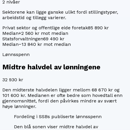
2
nivåer
Sektorene kan ligge ganske ulikt fordi stillingstyper,
arbeidstid og tillegg varierer.
Privat sektor og offentlige eide foretak
85 890 kr
Median
+2 560 kr mot median
Statsforvaltningen
69 490 kr
Median
−13 840 kr mot median
Lønnsspenn
Midtre halvdel av lønningene
32 930 kr
Den midterste halvdelen ligger mellom
68 670 kr
og
101 600 kr
. Medianen er ofte bedre som hovedtall enn
gjennomsnittet, fordi den påvirkes mindre av svært
høye lønninger.
Fordeling i SSBs publiserte lønnsspenn
Den blå sonen viser midtre halvdel av