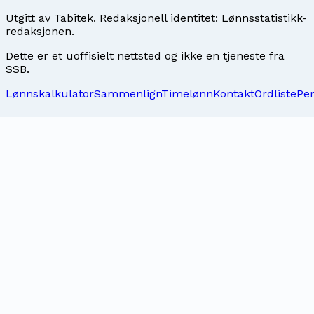
Utgitt av
Tabitek
. Redaksjonell identitet:
Lønnsstatistikk-
redaksjonen
.
Dette er et uoffisielt nettsted og ikke en tjeneste fra
SSB.
Lønnskalkulator
Sammenlign
Timelønn
Kontakt
Ordliste
Pe