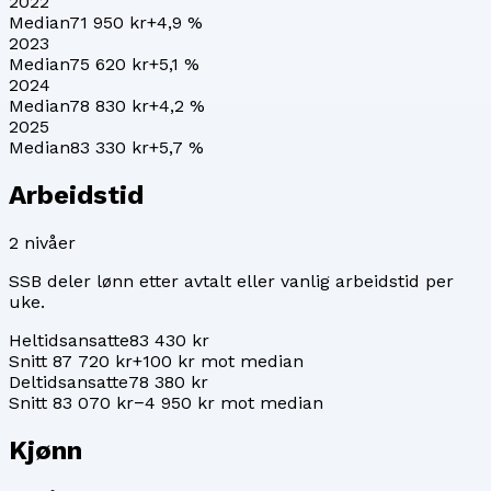
2022
Median
71 950 kr
+
4,9
%
2023
Median
75 620 kr
+
5,1
%
2024
Median
78 830 kr
+
4,2
%
2025
Median
83 330 kr
+
5,7
%
Arbeidstid
2
nivåer
SSB deler lønn etter avtalt eller vanlig arbeidstid per
uke.
Heltidsansatte
83 430 kr
Snitt 87 720 kr
+100 kr mot median
Deltidsansatte
78 380 kr
Snitt 83 070 kr
−4 950 kr mot median
Kjønn