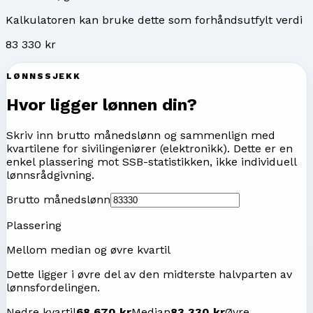
Kalkulatoren kan bruke dette som forhåndsutfylt verdi
83 330 kr
LØNNSSJEKK
Hvor ligger lønnen din?
Skriv inn brutto månedslønn og sammenlign med
kvartilene for
sivilingeniører (elektronikk)
. Dette er en
enkel plassering mot SSB-statistikken, ikke individuell
lønnsrådgivning.
Brutto månedslønn
Plassering
Mellom median og øvre kvartil
Dette ligger i øvre del av den midterste halvparten av
lønnsfordelingen.
Nedre kvartil
68 670 kr
Median
83 330 kr
Øvre