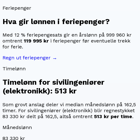
Feriepenger
Hva gir lønnen i feriepenger?
Med 12 % feriepengesats gir en årslønn på
999 960 kr
omtrent
119 995 kr
i feriepenger før eventuelle trekk
for ferie.
Regn ut feriepenger →
Timelønn
Timelønn for
sivilingeniører
(elektronikk)
:
513 kr
Som grovt anslag deler vi median månedslønn på
162,5
timer. For
sivilingeniører (elektronikk)
blir regnestykket
83 330 kr
delt på
162,5
, altså omtrent
513 kr
per time
.
Månedslønn
83 330 kr