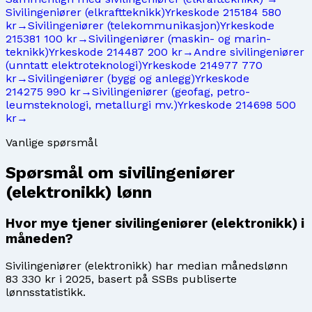
Sivilingeniører (elkraftteknikk)
Yrkeskode
2151
84 580
kr
→
Sivilingeniører (telekommunikasjon)
Yrkeskode
2153
81 100 kr
→
Sivilingeniører (maskin- og marin-
teknikk)
Yrkeskode
2144
87 200 kr
→
Andre sivilingeniører
(unntatt elektroteknologi)
Yrkeskode
2149
77 770
kr
→
Sivilingeniører (bygg og anlegg)
Yrkeskode
2142
75 990 kr
→
Sivilingeniører (geofag, petro-
leumsteknologi, metallurgi mv.)
Yrkeskode
2146
98 500
kr
→
Vanlige spørsmål
Spørsmål om
sivilingeniører
(elektronikk)
lønn
Hvor mye tjener sivilingeniører (elektronikk) i
måneden?
Sivilingeniører (elektronikk) har median månedslønn
83 330 kr i 2025, basert på SSBs publiserte
lønnsstatistikk.