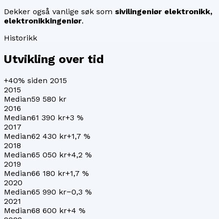
Dekker også vanlige søk som
sivilingeniør elektronikk,
elektronikkingeniør
.
Historikk
Utvikling over tid
+40%
siden 2015
2015
Median
59 580 kr
2016
Median
61 390 kr
+
3
%
2017
Median
62 430 kr
+
1,7
%
2018
Median
65 050 kr
+
4,2
%
2019
Median
66 180 kr
+
1,7
%
2020
Median
65 990 kr
−0,3
%
2021
Median
68 600 kr
+
4
%