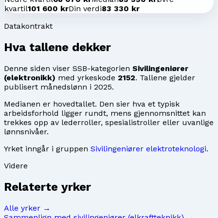
kvartil
101 600 kr
Din verdi
83 330 kr
Datakontrakt
Hva tallene dekker
Denne siden viser SSB-kategorien
Sivilingeniører
(elektronikk)
med yrkeskode
2152
. Tallene gjelder
publisert månedslønn i
2025
.
Medianen er hovedtallet. Den sier hva et typisk
arbeidsforhold ligger rundt, mens gjennomsnittet kan
trekkes opp av lederroller, spesialistroller eller uvanlige
lønnsnivåer.
Yrket inngår i gruppen
Sivilingeniører elektroteknologi
.
Videre
Relaterte yrker
Alle yrker →
Sammenlign med
sivilingeniører (elkraftteknikk)
→