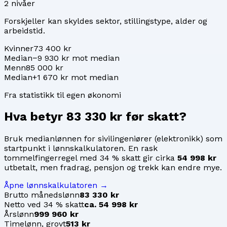
2
nivåer
Forskjeller kan skyldes sektor, stillingstype, alder og
arbeidstid.
Kvinner
73 400 kr
Median
−9 930 kr mot median
Menn
85 000 kr
Median
+1 670 kr mot median
Fra statistikk til egen økonomi
Hva betyr
83 330 kr
før skatt?
Bruk medianlønnen for
sivilingeniører (elektronikk)
som
startpunkt i lønnskalkulatoren. En rask
tommelfingerregel med 34 % skatt gir cirka
54 998 kr
utbetalt, men fradrag, pensjon og trekk kan endre mye.
Åpne lønnskalkulatoren →
Brutto månedslønn
83 330 kr
Netto ved 34 % skatt
ca. 54 998 kr
Årslønn
999 960 kr
Timelønn, grovt
513 kr