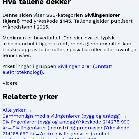
Hva tallene dekker
Denne siden viser SSB-kategorien
Sivilingeniører
(kjemi)
med yrkeskode
2145
. Tallene gjelder publisert
månedslønn i
2025
.
Medianen er hovedtallet. Den sier hva et typisk
arbeidsforhold ligger rundt, mens gjennomsnittet kan
trekkes opp av lederroller, spesialistroller eller uvanlige
lønnsnivåer.
Yrket inngår i gruppen
Sivilingeniører (unntatt
elektroteknologi)
.
Videre
Relaterte yrker
Alle yrker →
Sammenlign med
sivilingeniører (bygg og anlegg)
→
Sivilingeniører (bygg og anlegg)
Yrkeskode
2142
75 990
kr
→
Sivilingeniører (industri og produksjon)
Yrkeskode
2141
68 690 kr
→
Andre sivilingeniører (unntatt