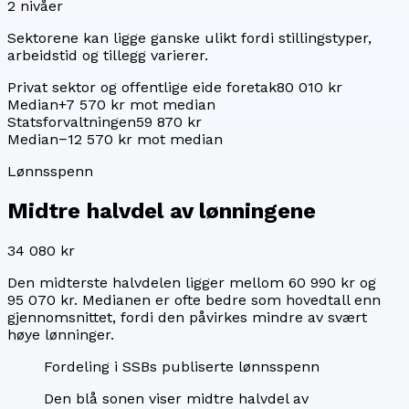
2
nivåer
Sektorene kan ligge ganske ulikt fordi stillingstyper,
arbeidstid og tillegg varierer.
Privat sektor og offentlige eide foretak
80 010 kr
Median
+7 570 kr mot median
Statsforvaltningen
59 870 kr
Median
−12 570 kr mot median
Lønnsspenn
Midtre halvdel av lønningene
34 080 kr
Den midterste halvdelen ligger mellom
60 990 kr
og
95 070 kr
. Medianen er ofte bedre som hovedtall enn
gjennomsnittet, fordi den påvirkes mindre av svært
høye lønninger.
Fordeling i SSBs publiserte lønnsspenn
Den blå sonen viser midtre halvdel av