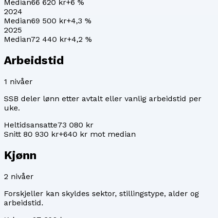
Median
66 620 kr
+
6
%
2024
Median
69 500 kr
+
4,3
%
2025
Median
72 440 kr
+
4,2
%
Arbeidstid
1
nivåer
SSB deler lønn etter avtalt eller vanlig arbeidstid per
uke.
Heltidsansatte
73 080 kr
Snitt 80 930 kr
+640 kr mot median
Kjønn
2
nivåer
Forskjeller kan skyldes sektor, stillingstype, alder og
arbeidstid.