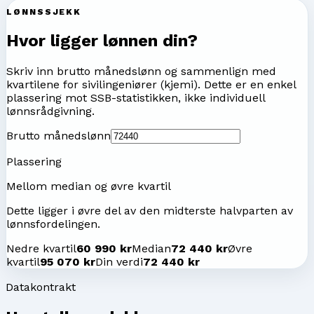
LØNNSSJEKK
Hvor ligger lønnen din?
Skriv inn brutto månedslønn og sammenlign med
kvartilene for
sivilingeniører (kjemi)
. Dette er en enkel
plassering mot SSB-statistikken, ikke individuell
lønnsrådgivning.
Brutto månedslønn
Plassering
Mellom median og øvre kvartil
Dette ligger i øvre del av den midterste halvparten av
lønnsfordelingen.
Nedre kvartil
60 990 kr
Median
72 440 kr
Øvre
kvartil
95 070 kr
Din verdi
72 440 kr
Datakontrakt