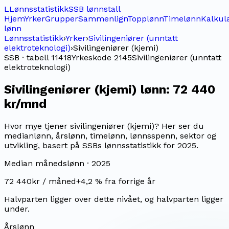
L
Lønnsstatistikk
SSB lønnstall
Hjem
Yrker
Grupper
Sammenlign
Topplønn
Timelønn
Kalkul
lønn
Lønnsstatistikk
›
Yrker
›
Sivilingeniører (unntatt
elektroteknologi)
›
Sivilingeniører (kjemi)
SSB · tabell 11418
Yrkeskode
2145
Sivilingeniører (unntatt
elektroteknologi)
Sivilingeniører (kjemi)
lønn:
72 440
kr/mnd
Hvor mye tjener sivilingeniører (kjemi)? Her ser du
medianlønn, årslønn, timelønn, lønnsspenn, sektor og
utvikling, basert på SSBs lønnsstatistikk for 2025.
Median månedslønn ·
2025
72 440
kr / måned
+
4,2
% fra forrige år
Halvparten ligger over dette nivået, og halvparten ligger
under.
Årslønn