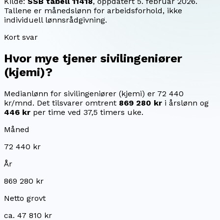
Kilde:
SSB tabell 11418
, oppdatert
5. februar 2026
.
Tallene er månedslønn for arbeidsforhold, ikke
individuell lønnsrådgivning.
Kort svar
Hvor mye tjener
sivilingeniører
(kjemi)
?
Medianlønn for sivilingeniører (kjemi) er 72 440
kr/mnd.
Det tilsvarer omtrent
869 280 kr
i årslønn og
446 kr
per time ved 37,5 timers uke.
Måned
72 440 kr
År
869 280 kr
Netto grovt
ca. 47 810 kr