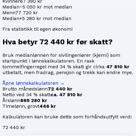
Kvinner
67 390 kr
Median
−5 050 kr mot median
Menn
77 720 kr
Median
+5 280 kr mot median
Fra statistikk til egen økonomi
Hva betyr
72 440 kr
før skatt?
Bruk medianlønnen for
sivilingeniører (kjemi)
som
startpunkt i lønnskalkulatoren. En rask
tommelfingerregel med 34 % skatt gir cirka
47 810 kr
utbetalt, men fradrag, pensjon og trekk kan endre mye.
Åpne lønnskalkulatoren →
Brutto månedslønn
72 440 kr
Netto ved 34 % skatt
ca. 47 810 kr
Årslønn
869 280 kr
Timelønn, grovt
446 kr
Kalkulatoren kan bruke dette som forhåndsutfylt verdi
72 440 kr