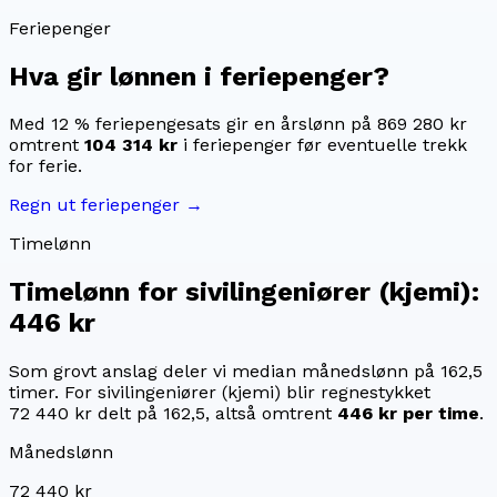
Feriepenger
Hva gir lønnen i feriepenger?
Med 12 % feriepengesats gir en årslønn på
869 280 kr
omtrent
104 314 kr
i feriepenger før eventuelle trekk
for ferie.
Regn ut feriepenger →
Timelønn
Timelønn for
sivilingeniører (kjemi)
:
446 kr
Som grovt anslag deler vi median månedslønn på
162,5
timer. For
sivilingeniører (kjemi)
blir regnestykket
72 440 kr
delt på
162,5
, altså omtrent
446 kr
per time
.
Månedslønn
72 440 kr