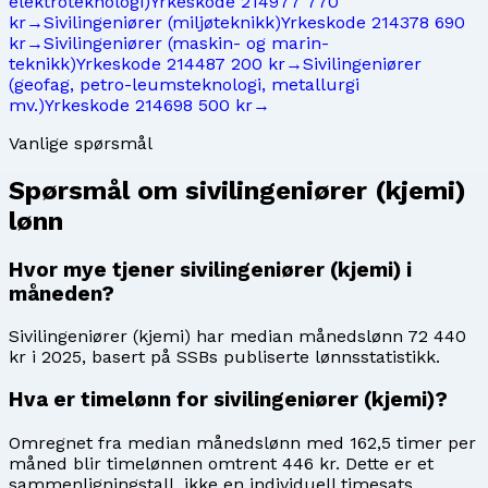
elektroteknologi)
Yrkeskode
2149
77 770
kr
→
Sivilingeniører (miljøteknikk)
Yrkeskode
2143
78 690
kr
→
Sivilingeniører (maskin- og marin-
teknikk)
Yrkeskode
2144
87 200 kr
→
Sivilingeniører
(geofag, petro-leumsteknologi, metallurgi
mv.)
Yrkeskode
2146
98 500 kr
→
Vanlige spørsmål
Spørsmål om
sivilingeniører (kjemi)
lønn
Hvor mye tjener sivilingeniører (kjemi) i
måneden?
Sivilingeniører (kjemi) har median månedslønn 72 440
kr i 2025, basert på SSBs publiserte lønnsstatistikk.
Hva er timelønn for sivilingeniører (kjemi)?
Omregnet fra median månedslønn med 162,5 timer per
måned blir timelønnen omtrent 446 kr. Dette er et
sammenligningstall, ikke en individuell timesats.