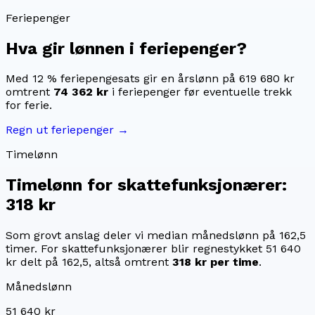
Feriepenger
Hva gir lønnen i feriepenger?
Med 12 % feriepengesats gir en årslønn på
619 680 kr
omtrent
74 362 kr
i feriepenger før eventuelle trekk
for ferie.
Regn ut feriepenger →
Timelønn
Timelønn for
skattefunksjonærer
:
318 kr
Som grovt anslag deler vi median månedslønn på
162,5
timer. For
skattefunksjonærer
blir regnestykket
51 640
kr
delt på
162,5
, altså omtrent
318 kr
per time
.
Månedslønn
51 640 kr