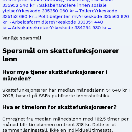
3359
52 540 kr
→
Saksbehandlere innen sosiale
ytelser
Yrkeskode
3353
50 060 kr
→
Tollere
Yrkeskode
3351
53 680 kr
→
Politibetjenter mv.
Yrkeskode
3355
63 920
kr
→
Arbeidsformidlere
Yrkeskode
3333
51 440
kr
→
Advokatsekretær
Yrkeskode
3342
54 930 kr
→
Vanlige spørsmål
Spørsmål om
skattefunksjonærer
lønn
Hvor mye tjener skattefunksjonærer i
måneden?
Skattefunksjonærer har median månedslønn 51 640 kr i
2025, basert på SSBs publiserte lønnsstatistikk.
Hva er timelønn for skattefunksjonærer?
Omregnet fra median månedslønn med 162,5 timer per
måned blir timelønnen omtrent 318 kr. Dette er et
sammenligningstall, ikke en individuell timesats.