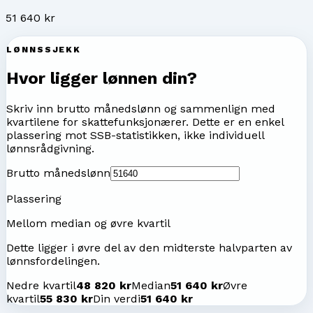
51 640 kr
LØNNSSJEKK
Hvor ligger lønnen din?
Skriv inn brutto månedslønn og sammenlign med
kvartilene for
skattefunksjonærer
. Dette er en enkel
plassering mot SSB-statistikken, ikke individuell
lønnsrådgivning.
Brutto månedslønn
Plassering
Mellom median og øvre kvartil
Dette ligger i øvre del av den midterste halvparten av
lønnsfordelingen.
Nedre kvartil
48 820 kr
Median
51 640 kr
Øvre
kvartil
55 830 kr
Din verdi
51 640 kr