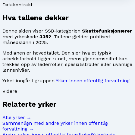
Datakontrakt
Hva tallene dekker
Denne siden viser SSB-kategorien
Skattefunksjonærer
med yrkeskode
3352
. Tallene gjelder publisert
månedslønn i
2025
.
Medianen er hovedtallet. Den sier hva et typisk
arbeidsforhold ligger rundt, mens gjennomsnittet kan
trekkes opp av lederroller, spesialistroller eller uvanlige
lønnsnivåer.
Yrket inngår i gruppen
Yrker innen offentlig forvaltning
.
Videre
Relaterte yrker
Alle yrker →
Sammenlign med
andre yrker innen offentlig
forvaltning
→
Andre yrker innen offentlig forvaltning
Yrkeskode