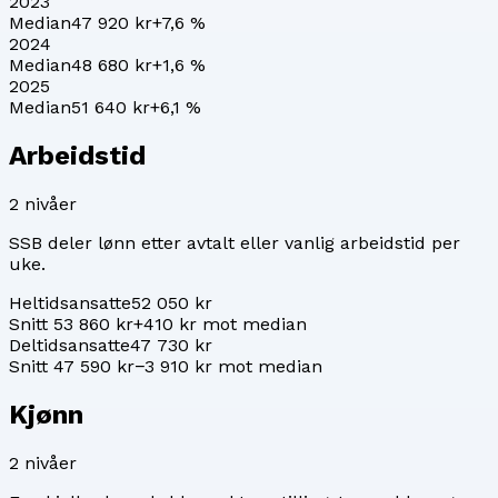
2023
Median
47 920 kr
+
7,6
%
2024
Median
48 680 kr
+
1,6
%
2025
Median
51 640 kr
+
6,1
%
Arbeidstid
2
nivåer
SSB deler lønn etter avtalt eller vanlig arbeidstid per
uke.
Heltidsansatte
52 050 kr
Snitt 53 860 kr
+410 kr mot median
Deltidsansatte
47 730 kr
Snitt 47 590 kr
−3 910 kr mot median
Kjønn
2
nivåer