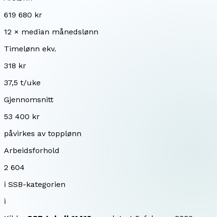
619 680 kr
12 × median månedslønn
Timelønn ekv.
318 kr
37,5 t/uke
Gjennomsnitt
53 400 kr
påvirkes av topplønn
Arbeidsforhold
2 604
i SSB-kategorien
i