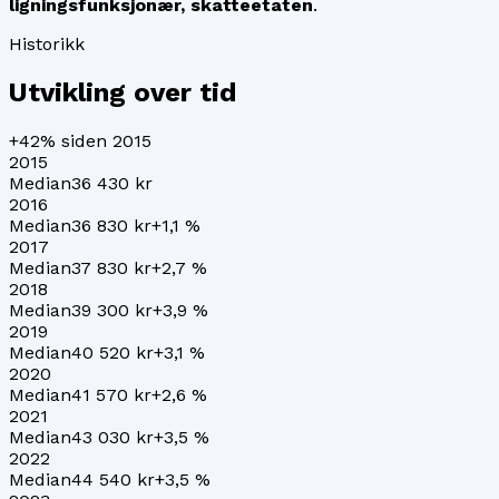
ligningsfunksjonær, skatteetaten
.
Historikk
Utvikling over tid
+42%
siden 2015
2015
Median
36 430 kr
2016
Median
36 830 kr
+
1,1
%
2017
Median
37 830 kr
+
2,7
%
2018
Median
39 300 kr
+
3,9
%
2019
Median
40 520 kr
+
3,1
%
2020
Median
41 570 kr
+
2,6
%
2021
Median
43 030 kr
+
3,5
%
2022
Median
44 540 kr
+
3,5
%