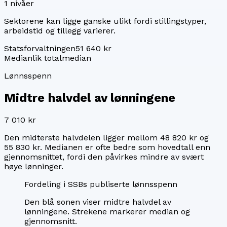
1
nivåer
Sektorene kan ligge ganske ulikt fordi stillingstyper,
arbeidstid og tillegg varierer.
Statsforvaltningen
51 640 kr
Median
lik totalmedian
Lønnsspenn
Midtre halvdel av lønningene
7 010 kr
Den midterste halvdelen ligger mellom
48 820 kr
og
55 830 kr
. Medianen er ofte bedre som hovedtall enn
gjennomsnittet, fordi den påvirkes mindre av svært
høye lønninger.
Fordeling i SSBs publiserte lønnsspenn
Den blå sonen viser midtre halvdel av
lønningene. Strekene markerer median og
gjennomsnitt.