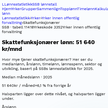
L
Lønnsstatistikk
SSB lønnstall
Hjem
Yrker
Grupper
Sammenlign
Topplønn
Timelønn
Kalkul
lønn
Lønnsstatistikk
›
Yrker
›
Yrker innen offentlig
forvaltning
›
Skattefunksjonærer
SSB · tabell 11418
Yrkeskode
3352
Yrker innen offentlig
forvaltning
Skattefunksjonærer
lønn:
51 640
kr/mnd
Hvor mye tjener skattefunksjonærer? Her ser du
medianlønn, årslønn, timelønn, lønnsspenn, sektor og
utvikling, basert på SSBs lønnsstatistikk for 2025.
Median månedslønn ·
2025
51 640
kr / måned
+
6,1
% fra forrige år
Halvparten ligger over dette nivået, og halvparten ligger
under.
Årslønn