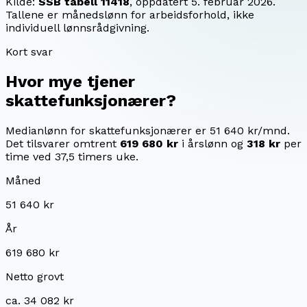
Kilde:
SSB tabell 11418
, oppdatert
5. februar 2026
.
Tallene er månedslønn for arbeidsforhold, ikke
individuell lønnsrådgivning.
Kort svar
Hvor mye tjener
skattefunksjonærer
?
Medianlønn for skattefunksjonærer er 51 640 kr/mnd.
Det tilsvarer omtrent
619 680 kr
i årslønn og
318 kr
per
time ved 37,5 timers uke.
Måned
51 640 kr
År
619 680 kr
Netto grovt
ca. 34 082 kr