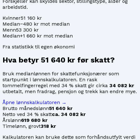
Forskjeller kan skyldes sektor, stillingstype, alder og
arbeidstid.
Kvinner
51 160 kr
Median
−480 kr mot median
Menn
53 300 kr
Median
+1 660 kr mot median
Fra statistikk til egen økonomi
Hva betyr
51 640 kr
før skatt?
Bruk medianlønnen for
skattefunksjonærer
som
startpunkt i lønnskalkulatoren. En rask
tommelfingerregel med 34 % skatt gir cirka
34 082 kr
utbetalt, men fradrag, pensjon og trekk kan endre mye.
Åpne lønnskalkulatoren →
Brutto månedslønn
51 640 kr
Netto ved 34 % skatt
ca. 34 082 kr
Årslønn
619 680 kr
Timelønn, grovt
318 kr
Kalkulatoren kan bruke dette som forhåndsutfylt verdi