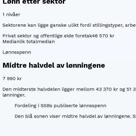
Lønn etter sektor
1
nivåer
Sektorene kan ligge ganske ulikt fordi stillingstyper, arbei
Privat sektor og offentlige eide foretak
46 570 kr
Median
lik totalmedian
Lønnsspenn
Midtre halvdel av lønningene
7 990 kr
Den midterste halvdelen ligger mellom
43 370 kr
og
51 3
lønninger.
Fordeling i SSBs publiserte lønnsspenn
Den blå sonen viser midtre halvdel av lønningene.