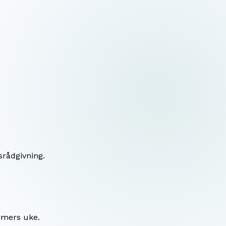
srådgivning.
timers uke.