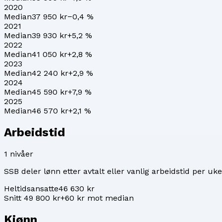
2020
Median
37 950 kr
−0,4
%
2021
Median
39 930 kr
+
5,2
%
2022
Median
41 050 kr
+
2,8
%
2023
Median
42 240 kr
+
2,9
%
2024
Median
45 590 kr
+
7,9
%
2025
Median
46 570 kr
+
2,1
%
Arbeidstid
1
nivåer
SSB deler lønn etter avtalt eller vanlig arbeidstid per uke
Heltidsansatte
46 630 kr
Snitt 49 800 kr
+60 kr mot median
Kjønn