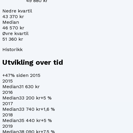
49 880 kr
Nedre kvartil
43 370 kr
Median
46 570 kr
Øvre kvartil
51 360 kr
Historikk
Utvikling over tid
+47%
siden 2015
2015
Median
31 630 kr
2016
Median
33 200 kr
+
5
%
2017
Median
33 740 kr
+
1,6
%
2018
Median
35 440 kr
+
5
%
2019
Median
38 090 kr
+
7,5
%