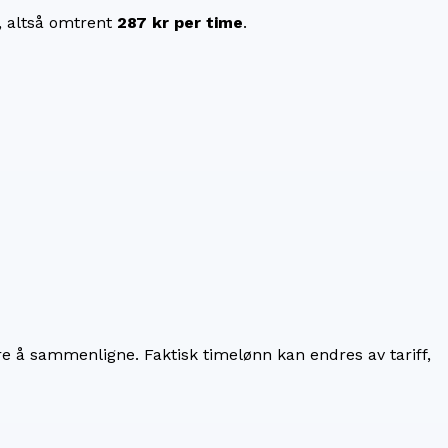
, altså omtrent
287 kr
per time
.
re å sammenligne. Faktisk timelønn kan endres av tariff,