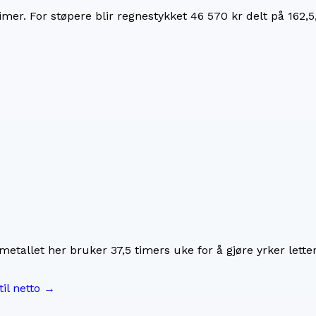
imer. For
støpere
blir regnestykket
46 570 kr
delt på
162,5
imetallet her bruker
37,5
timers uke for å gjøre yrker lette
til netto →