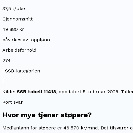
37,5 t/uke
Gjennomsnitt
49 880 kr
påvirkes av topplønn
Arbeidsforhold
274
i SSB-kategorien
i
Kilde:
SSB tabell 11418
, oppdatert
5. februar 2026
. Tall
Kort svar
Hvor mye tjener
støpere
?
Medianlønn for støpere er 46 570 kr/mnd.
Det tilsvarer 