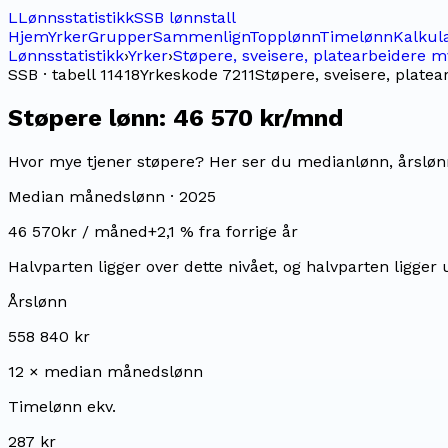
L
Lønnsstatistikk
SSB lønnstall
Hjem
Yrker
Grupper
Sammenlign
Topplønn
Timelønn
Kalkul
Lønnsstatistikk
›
Yrker
›
Støpere, sveisere, platearbeidere m
SSB · tabell 11418
Yrkeskode
7211
Støpere, sveisere, platea
Støpere
lønn:
46 570 kr/mnd
Hvor mye tjener støpere? Her ser du medianlønn, årslønn,
Median månedslønn ·
2025
46 570
kr / måned
+
2,1
% fra forrige år
Halvparten ligger over dette nivået, og halvparten ligger 
Årslønn
558 840 kr
12 × median månedslønn
Timelønn ekv.
287 kr