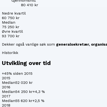
Gjennomsnitt
80 410 kr
Nedre kvartil
60 750 kr
Median
75 250 kr
Øvre kvartil
93 700 kr
Dekker også vanlige søk som
generalsekretær, organisa
Historikk
Utvikling over tid
+45%
siden 2015
2015
Median
52 020 kr
2016
Median
54 250 kr
+
4,3
%
2017
Median
55 620 kr
+
2,5
%
2018