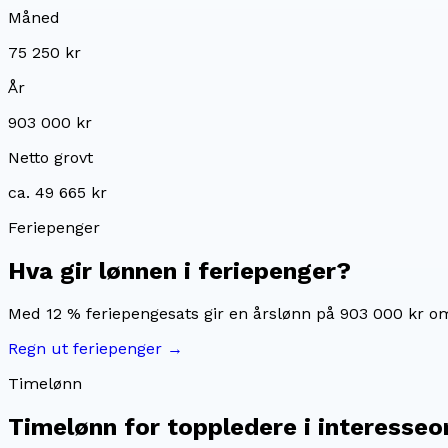
Måned
75 250 kr
År
903 000 kr
Netto grovt
ca. 49 665 kr
Feriepenger
Hva gir lønnen i feriepenger?
Med 12 % feriepengesats gir en årslønn på
903 000 kr
om
Regn ut feriepenger →
Timelønn
Timelønn for
toppledere i interesseo