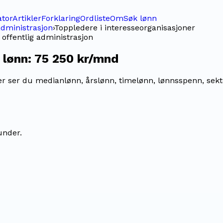
ator
Artikler
Forklaring
Ordliste
Om
Søk lønn
 administrasjon
›
Toppledere i interesseorganisasjoner
i offentlig administrasjon
lønn:
75 250 kr/mnd
r ser du medianlønn, årslønn, timelønn, lønnsspenn, sektor
under.