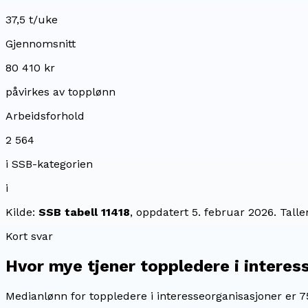
37,5 t/uke
Gjennomsnitt
80 410 kr
påvirkes av topplønn
Arbeidsforhold
2 564
i SSB-kategorien
i
Kilde:
SSB tabell 11418
, oppdatert
5. februar 2026
. Tall
Kort svar
Hvor mye tjener
toppledere i interes
Medianlønn for toppledere i interesseorganisasjoner er 