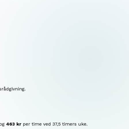
srådgivning.
 og
463 kr
per time ved 37,5 timers uke.