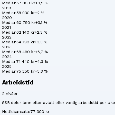
Median
57 800 kr
+
3,9
%
2019
Median
58 930 kr
+
2
%
2020
Median
60 750 kr
+
3,1
%
2021
Median
62 140 kr
+
2,3
%
2022
Median
64 190 kr
+
3,3
%
2023
Median
68 490 kr
+
6,7
%
2024
Median
71 440 kr
+
4,3
%
2025
Median
75 250 kr
+
5,3
%
Arbeidstid
2
nivåer
SSB deler lønn etter avtalt eller vanlig arbeidstid per uke
Heltidsansatte
77 300 kr