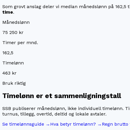
Som grovt anslag deler vi median månedslønn på
162,5
t
time
.
Månedslønn
75 250 kr
Timer per mnd.
162,5
Timelønn
463 kr
Bruk riktig
Timelønn er et sammenligningstall
SSB publiserer månedslønn, ikke individuell timelønn. T
turnus, tillegg, overtid, deltid og lokale avtaler.
Se timelønnsguide →
Hva betyr timelønn? →
Regn brutto 