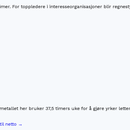
imer. For
toppledere i interesseorganisasjoner
blir regnes
imetallet her bruker
37,5
timers uke for å gjøre yrker lette
til netto →