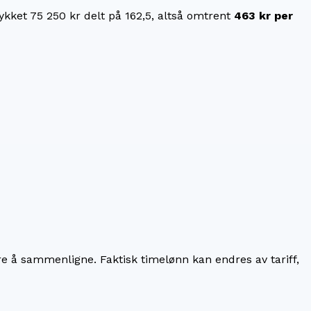
tykket
75 250 kr
delt på
162,5
, altså omtrent
463 kr
per
re å sammenligne. Faktisk timelønn kan endres av tariff,