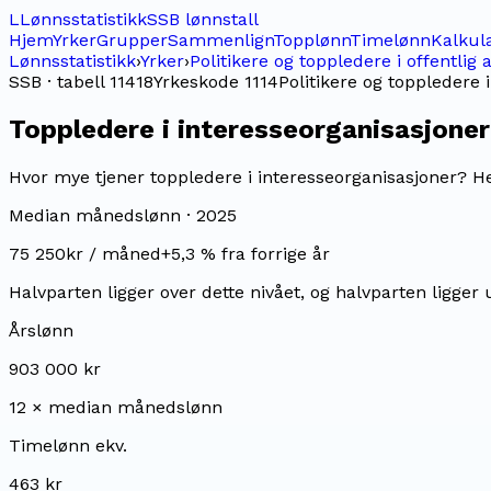
L
Lønnsstatistikk
SSB lønnstall
Hjem
Yrker
Grupper
Sammenlign
Topplønn
Timelønn
Kalkul
Lønnsstatistikk
›
Yrker
›
Politikere og toppledere i offentlig
SSB · tabell 11418
Yrkeskode
1114
Politikere og toppledere 
Toppledere i interesseorganisasjoner
Hvor mye tjener toppledere i interesseorganisasjoner? He
Median månedslønn ·
2025
75 250
kr / måned
+
5,3
% fra forrige år
Halvparten ligger over dette nivået, og halvparten ligger 
Årslønn
903 000 kr
12 × median månedslønn
Timelønn ekv.
463 kr