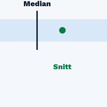
Median
Snitt