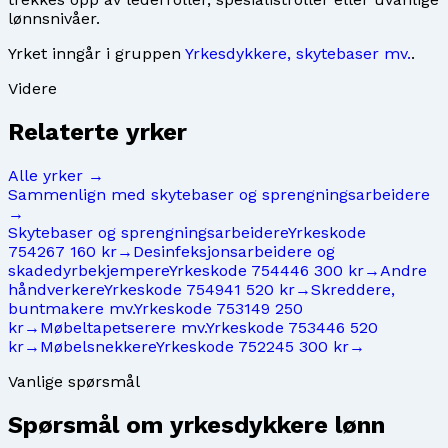
lønnsnivåer.
Yrket inngår i gruppen
Yrkesdykkere, skytebaser mv.
.
Videre
Relaterte yrker
Alle yrker →
Sammenlign med
skytebaser og sprengningsarbeidere
→
Skytebaser og sprengningsarbeidere
Yrkeskode
7542
67 160 kr
→
Desinfeksjonsarbeidere og
skadedyrbekjempere
Yrkeskode
7544
46 300 kr
→
Andre
håndverkere
Yrkeskode
7549
41 520 kr
→
Skreddere,
buntmakere mv.
Yrkeskode
7531
49 250
kr
→
Møbeltapetserere mv.
Yrkeskode
7534
46 520
kr
→
Møbelsnekkere
Yrkeskode
7522
45 300 kr
→
Vanlige spørsmål
Spørsmål om
yrkesdykkere
lønn