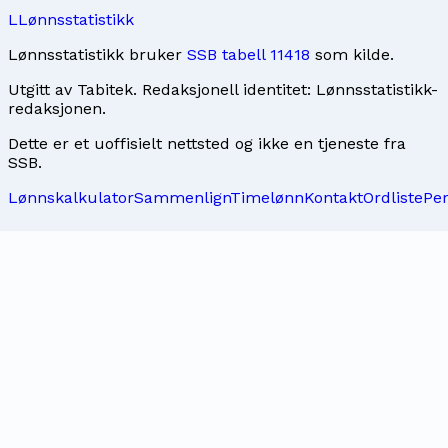
L
Lønnsstatistikk
Lønnsstatistikk bruker
SSB tabell 11418
som kilde.
Utgitt av
Tabitek
. Redaksjonell identitet:
Lønnsstatistikk-
redaksjonen
.
Dette er et uoffisielt nettsted og ikke en tjeneste fra
SSB.
Lønnskalkulator
Sammenlign
Timelønn
Kontakt
Ordliste
Pe