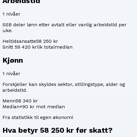
Arbeidstid
1
nivåer
SSB deler lønn etter avtalt eller vanlig arbeidstid per
uke.
Heltidsansatte
58 250 kr
Snitt 59 420 kr
lik totalmedian
Kjønn
1
nivåer
Forskjeller kan skyldes sektor, stillingstype, alder og
arbeidstid.
Menn
58 340 kr
Median
+90 kr mot median
Fra statistikk til egen økonomi
Hva betyr
58 250 kr
før skatt?