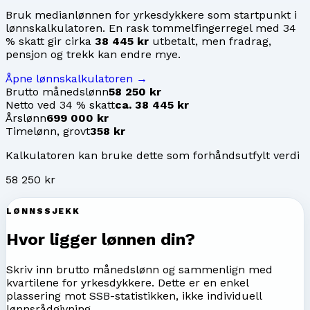
Bruk medianlønnen for
yrkesdykkere
som startpunkt i
lønnskalkulatoren. En rask tommelfingerregel med 34
% skatt gir cirka
38 445 kr
utbetalt, men fradrag,
pensjon og trekk kan endre mye.
Åpne lønnskalkulatoren →
Brutto månedslønn
58 250 kr
Netto ved 34 % skatt
ca. 38 445 kr
Årslønn
699 000 kr
Timelønn, grovt
358 kr
Kalkulatoren kan bruke dette som forhåndsutfylt verdi
58 250 kr
LØNNSSJEKK
Hvor ligger lønnen din?
Skriv inn brutto månedslønn og sammenlign med
kvartilene for
yrkesdykkere
. Dette er en enkel
plassering mot SSB-statistikken, ikke individuell
lønnsrådgivning.