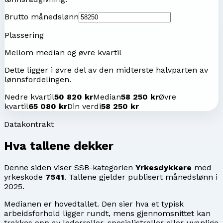
Brutto månedslønn
Plassering
Mellom median og øvre kvartil
Dette ligger i øvre del av den midterste halvparten av
lønnsfordelingen.
Nedre kvartil
50 820 kr
Median
58 250 kr
Øvre
kvartil
65 080 kr
Din verdi
58 250 kr
Datakontrakt
Hva tallene dekker
Denne siden viser SSB-kategorien
Yrkesdykkere
med
yrkeskode
7541
. Tallene gjelder publisert månedslønn i
2025
.
Medianen er hovedtallet. Den sier hva et typisk
arbeidsforhold ligger rundt, mens gjennomsnittet kan
trekkes opp av lederroller, spesialistroller eller uvanlige