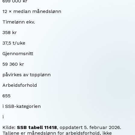
699 000 kr
12 × median månedslønn
Timelønn ekv.
358 kr
37,5 t/uke
Gjennomsnitt
59 360 kr
påvirkes av topplønn
Arbeidsforhold
655
i SSB-kategorien
i
Kilde:
SSB tabell 11418
, oppdatert
5. februar 2026
.
Tallene er månedslønn for arbeidsforhold, ikke