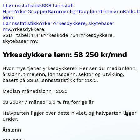
L
Lønnsstatistikk
SSB lønnstall
Hjem
Yrker
Grupper
Sammenlign
Topplønn
Timelønn
Kalkul
lønn
Lønnsstatistikk
›
Yrker
›
Yrkesdykkere, skytebaser
mv.
›
Yrkesdykkere
SSB · tabell 11418
Yrkeskode
7541
Yrkesdykkere,
skytebaser mv.
Yrkesdykkere
lønn:
58 250 kr/mnd
Hvor mye tjener yrkesdykkere? Her ser du medianlønn,
årslønn, timelønn, lønnsspenn, sektor og utvikling,
basert på SSBs lønnsstatistikk for 2025.
Median månedslønn ·
2025
58 250
kr / måned
+
5,5
% fra forrige år
Halvparten ligger over dette nivået, og halvparten ligger
under.
Årslønn