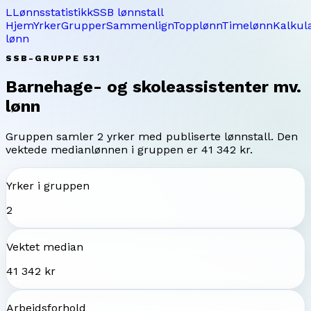
L
Lønnsstatistikk
SSB lønnstall
Hjem
Yrker
Grupper
Sammenlign
Topplønn
Timelønn
Kalkul
lønn
SSB-GRUPPE
531
Barnehage- og skoleassistenter mv.
lønn
Gruppen samler
2
yrker med publiserte lønnstall. Den
vektede medianlønnen i gruppen er
41 342 kr
.
Yrker i gruppen
2
Vektet median
41 342 kr
Arbeidsforhold