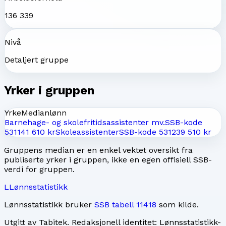
136 339
Nivå
Detaljert gruppe
Yrker i gruppen
Yrke
Medianlønn
Barnehage- og skolefritidsassistenter mv.
SSB-kode
5311
41 610 kr
Skoleassistenter
SSB-kode
5312
39 510 kr
Gruppens median er en enkel vektet oversikt fra
publiserte yrker i gruppen, ikke en egen offisiell SSB-
verdi for gruppen.
L
Lønnsstatistikk
Lønnsstatistikk bruker
SSB tabell 11418
som kilde.
Utgitt av
Tabitek
. Redaksjonell identitet:
Lønnsstatistikk-