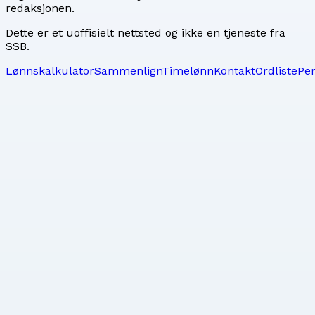
redaksjonen
.
Dette er et uoffisielt nettsted og ikke en tjeneste fra
SSB.
Lønnskalkulator
Sammenlign
Timelønn
Kontakt
Ordliste
Pe