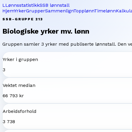
L
Lønnsstatistikk
SSB lønnstall
Hjem
Yrker
Grupper
Sammenlign
Topplønn
Timelønn
Kalkul
SSB-GRUPPE
213
Biologiske yrker mv.
lønn
Gruppen samler
3
yrker med publiserte lønnstall. Den 
Yrker i gruppen
3
Vektet median
66 793 kr
Arbeidsforhold
3 738