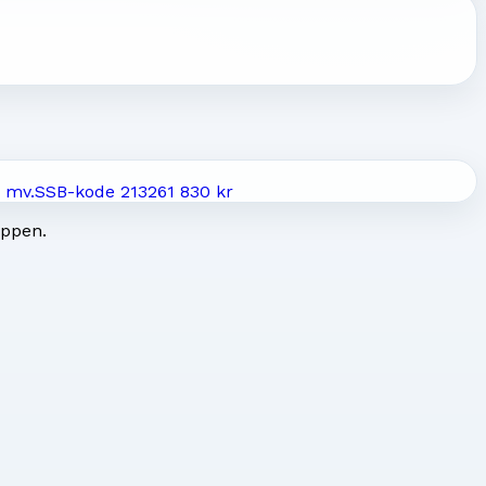
 mv.
SSB-kode
2132
61 830 kr
uppen.