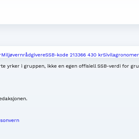
r
Miljøvernrådgivere
SSB-kode
2133
66 430 kr
Sivilagronomer
e yrker i gruppen, ikke en egen offisiell SSB-verdi for gr
redaksjonen
.
rsonvern