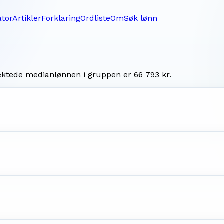
ator
Artikler
Forklaring
Ordliste
Om
Søk lønn
vektede medianlønnen i gruppen er
66 793 kr
.