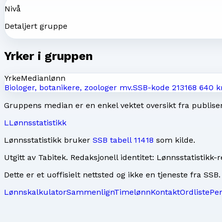
Nivå
Detaljert gruppe
Yrker i gruppen
Yrke
Medianlønn
Biologer, botanikere, zoologer mv.
SSB-kode
2131
68 640 k
Gruppens median er en enkel vektet oversikt fra publisert
L
Lønnsstatistikk
Lønnsstatistikk bruker
SSB tabell 11418
som kilde.
Utgitt av
Tabitek
. Redaksjonell identitet:
Lønnsstatistikk-
Dette er et uoffisielt nettsted og ikke en tjeneste fra SSB.
Lønnskalkulator
Sammenlign
Timelønn
Kontakt
Ordliste
Pe