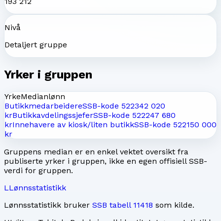
193 212
Nivå
Detaljert gruppe
Yrker i gruppen
Yrke
Medianlønn
Butikkmedarbeidere
SSB-kode
5223
42 020
kr
Butikkavdelingssjefer
SSB-kode
5222
47 680
kr
Innehavere av kiosk/liten butikk
SSB-kode
5221
50 000
kr
Gruppens median er en enkel vektet oversikt fra
publiserte yrker i gruppen, ikke en egen offisiell SSB-
verdi for gruppen.
L
Lønnsstatistikk
Lønnsstatistikk bruker
SSB tabell 11418
som kilde.