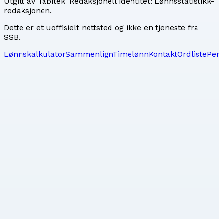
Utgitt av
Tabitek
. Redaksjonell identitet:
Lønnsstatistikk-
redaksjonen
.
Dette er et uoffisielt nettsted og ikke en tjeneste fra
SSB.
Lønnskalkulator
Sammenlign
Timelønn
Kontakt
Ordliste
Pe