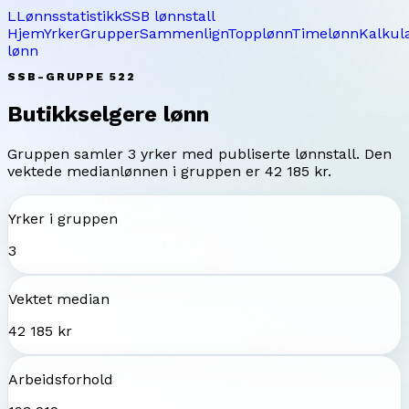
L
Lønnsstatistikk
SSB lønnstall
Hjem
Yrker
Grupper
Sammenlign
Topplønn
Timelønn
Kalkul
lønn
SSB-GRUPPE
522
Butikkselgere
lønn
Gruppen samler
3
yrker med publiserte lønnstall. Den
vektede medianlønnen i gruppen er
42 185 kr
.
Yrker i gruppen
3
Vektet median
42 185 kr
Arbeidsforhold