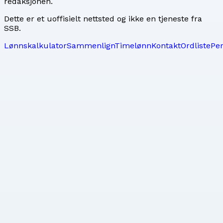
redaksjonen
.
Dette er et uoffisielt nettsted og ikke en tjeneste fra
SSB.
Lønnskalkulator
Sammenlign
Timelønn
Kontakt
Ordliste
Pe