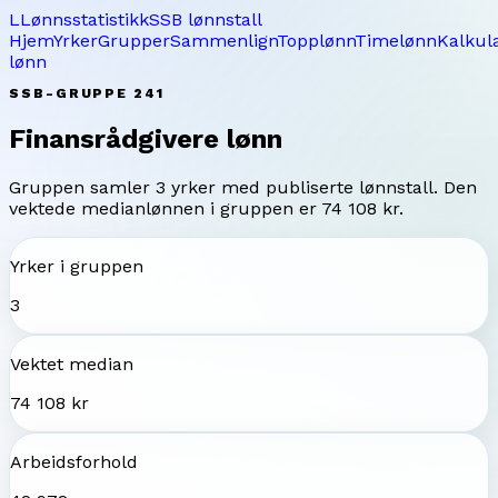
L
Lønnsstatistikk
SSB lønnstall
Hjem
Yrker
Grupper
Sammenlign
Topplønn
Timelønn
Kalkul
lønn
SSB-GRUPPE
241
Finansrådgivere
lønn
Gruppen samler
3
yrker med publiserte lønnstall. Den
vektede medianlønnen i gruppen er
74 108 kr
.
Yrker i gruppen
3
Vektet median
74 108 kr
Arbeidsforhold