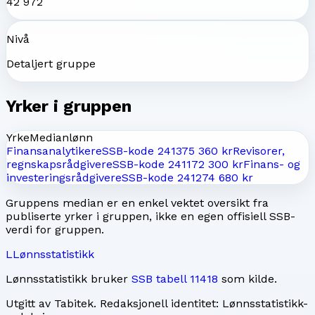
42 972
Nivå
Detaljert gruppe
Yrker i gruppen
Yrke
Medianlønn
Finansanalytikere
SSB-kode
2413
75 360 kr
Revisorer,
regnskapsrådgivere
SSB-kode
2411
72 300 kr
Finans- og
investeringsrådgivere
SSB-kode
2412
74 680 kr
Gruppens median er en enkel vektet oversikt fra
publiserte yrker i gruppen, ikke en egen offisiell SSB-
verdi for gruppen.
L
Lønnsstatistikk
Lønnsstatistikk bruker
SSB tabell 11418
som kilde.
Utgitt av
Tabitek
. Redaksjonell identitet:
Lønnsstatistikk-