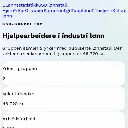
L
Lønnsstatistikk
SSB lønnstall
Hjem
Yrker
Grupper
Sammenlign
Topplønn
Timelønn
Kalkul
lønn
SSB-GRUPPE
932
Hjelpearbeidere i industri
lønn
Gruppen samler
2
yrker med publiserte lønnstall. Den
vektede medianlønnen i gruppen er
46 720 kr
.
Yrker i gruppen
2
Vektet median
46 720 kr
Arbeidsforhold