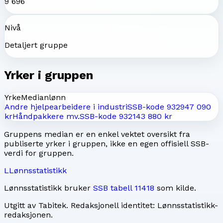
9 696
Nivå
Detaljert gruppe
Yrker i gruppen
Yrke
Medianlønn
Andre hjelpearbeidere i industri
SSB-kode
9329
47 090
kr
Håndpakkere mv.
SSB-kode
9321
43 880 kr
Gruppens median er en enkel vektet oversikt fra
publiserte yrker i gruppen, ikke en egen offisiell SSB-
verdi for gruppen.
L
Lønnsstatistikk
Lønnsstatistikk bruker
SSB tabell 11418
som kilde.
Utgitt av
Tabitek
. Redaksjonell identitet:
Lønnsstatistikk-
redaksjonen
.