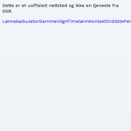
Dette er et uoffisielt nettsted og ikke en tjeneste fra
SSB.
Lønnskalkulator
Sammenlign
Timelønn
Kontakt
Ordliste
Pe