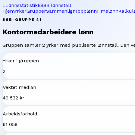
L
Lønnsstatistikk
SSB lønnstall
Hjem
Yrker
Grupper
Sammenlign
Topplønn
Timelønn
Kalkul
SSB-GRUPPE
41
Kontormedarbeidere
lønn
Gruppen samler
2
yrker med publiserte lønnstall. Den 
Yrker i gruppen
2
Vektet median
49 532 kr
Arbeidsforhold
61 059