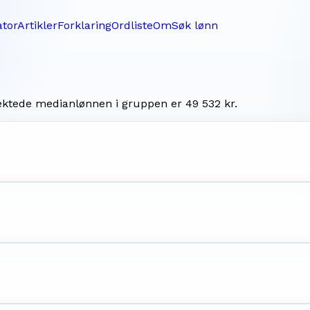
ator
Artikler
Forklaring
Ordliste
Om
Søk lønn
vektede medianlønnen i gruppen er
49 532 kr
.