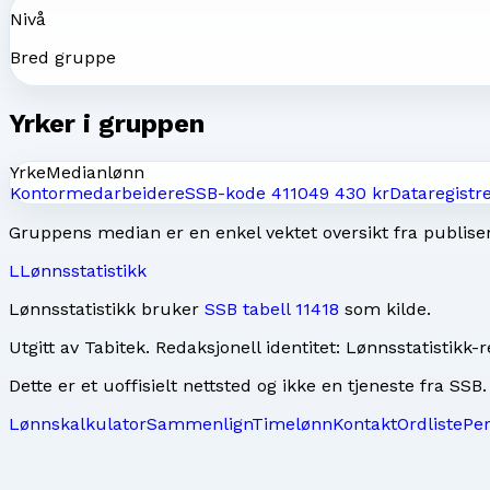
Nivå
Bred gruppe
Yrker i gruppen
Yrke
Medianlønn
Kontormedarbeidere
SSB-kode
4110
49 430 kr
Dataregistr
Gruppens median er en enkel vektet oversikt fra publisert
L
Lønnsstatistikk
Lønnsstatistikk bruker
SSB tabell 11418
som kilde.
Utgitt av
Tabitek
. Redaksjonell identitet:
Lønnsstatistikk-
Dette er et uoffisielt nettsted og ikke en tjeneste fra SSB.
Lønnskalkulator
Sammenlign
Timelønn
Kontakt
Ordliste
Pe