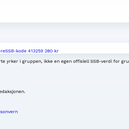
ere
SSB-kode
4132
59 280 kr
e yrker i gruppen, ikke en egen offisiell SSB-verdi for gr
redaksjonen
.
rsonvern