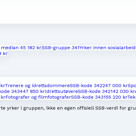
t median
45 182 kr
SSB-gruppe
341
Yrker innen sosialarbeid
8 kr
 kr
Trenere og idrettsdommere
SSB-kode
3422
47 000 kr
Spo
kode
3434
47 850 kr
Idrettsutøvere
SSB-kode
3421
42 030 kr
 kr
Fotografer og filmfotografer
SSB-kode
3431
55 220 kr
Tek
e yrker i gruppen, ikke en egen offisiell SSB-verdi for gr