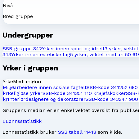
Nivå
Bred gruppe
Undergrupper
SSB-gruppe
342
Yrker innen sport og idrett
3
yrker, vekte
343
Yrker innen estetiske fag
5
yrker, vektet median
50 61
Yrker i gruppen
Yrke
Medianlønn
Miljøarbeidere innen sosiale fagfelt
SSB-kode
3412
52 680
kr
Religiøse yrker
SSB-kode
3413
51 110 kr
Sjefskokker
SSB-
kr
Interiørdesignere og dekoratører
SSB-kode
3432
47 900
Gruppens median er en enkel vektet oversikt fra publisert
L
Lønnsstatistikk
Lønnsstatistikk bruker
SSB tabell 11418
som kilde.