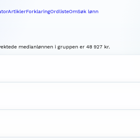
ator
Artikler
Forklaring
Ordliste
Om
Søk lønn
 vektede medianlønnen i gruppen er
48 927 kr
.