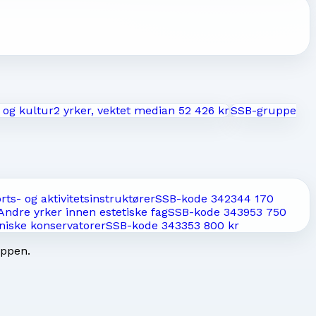
 og kultur
2
yrker, vektet median
52 426 kr
SSB-gruppe
rts- og aktivitetsinstruktører
SSB-kode
3423
44 170
Andre yrker innen estetiske fag
SSB-kode
3439
53 750
niske konservatorer
SSB-kode
3433
53 800 kr
uppen.