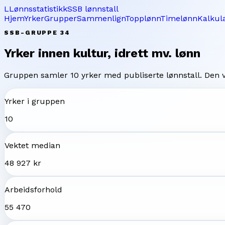
L
Lønnsstatistikk
SSB lønnstall
Hjem
Yrker
Grupper
Sammenlign
Topplønn
Timelønn
Kalkul
SSB-GRUPPE
34
Yrker innen kultur, idrett mv.
lønn
Gruppen samler
10
yrker med publiserte lønnstall. Den
Yrker i gruppen
10
Vektet median
48 927 kr
Arbeidsforhold
55 470