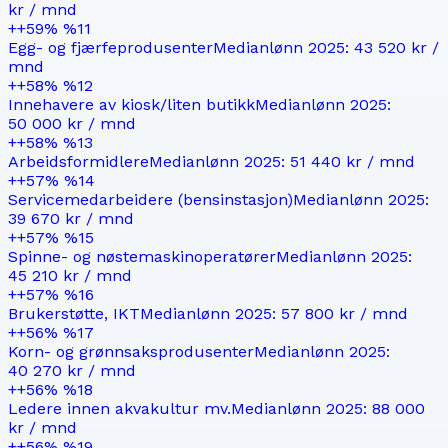
kr
/ mnd
+
+59%
%
11
Egg- og fjærfeprodusenter
Medianlønn
2025
:
43 520 kr
/
mnd
+
+58%
%
12
Innehavere av kiosk/liten butikk
Medianlønn
2025
:
50 000 kr
/ mnd
+
+58%
%
13
Arbeidsformidlere
Medianlønn
2025
:
51 440 kr
/ mnd
+
+57%
%
14
Servicemedarbeidere (bensinstasjon)
Medianlønn
2025
:
39 670 kr
/ mnd
+
+57%
%
15
Spinne- og nøstemaskinoperatører
Medianlønn
2025
:
45 210 kr
/ mnd
+
+57%
%
16
Brukerstøtte, IKT
Medianlønn
2025
:
57 800 kr
/ mnd
+
+56%
%
17
Korn- og grønnsaksprodusenter
Medianlønn
2025
:
40 270 kr
/ mnd
+
+56%
%
18
Ledere innen akvakultur mv.
Medianlønn
2025
:
88 000
kr
/ mnd
+
+56%
%
19