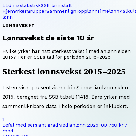
L
Lønnsstatistikk
SSB lønnstall
Hjem
Yrker
Grupper
Sammenlign
Topplønn
Timelønn
Kalkul
lønn
LØNNSVEKST
Lønnsvekst de siste 10 år
Hvilke yrker har hatt sterkest vekst i medianlønn siden
2015
? Her er SSBs tall for perioden
2015
–
2025
.
Sterkest lønnsvekst
2015
–
2025
Listen viser prosentvis endring i medianlønn siden
2015
, beregnet fra SSB tabell 11418. Bare yrker med
sammenliknbare data i hele perioden er inkludert.
1
Befal med sersjant grad
Medianlønn
2025
:
80 760 kr
/
mnd