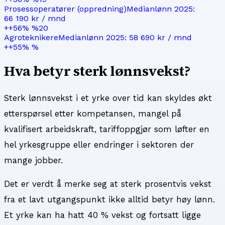
Prosessoperatører (oppredning)
Medianlønn
2025
:
66 190 kr
/ mnd
+
+56%
%
20
Agroteknikere
Medianlønn
2025
:
58 690 kr
/ mnd
+
+55%
%
Hva betyr sterk lønnsvekst?
Sterk lønnsvekst i et yrke over tid kan skyldes økt
etterspørsel etter kompetansen, mangel på
kvalifisert arbeidskraft, tariffoppgjør som løfter en
hel yrkesgruppe eller endringer i sektoren der
mange jobber.
Det er verdt å merke seg at sterk prosentvis vekst
fra et lavt utgangspunkt ikke alltid betyr høy lønn.
Et yrke kan ha hatt 40 % vekst og fortsatt ligge