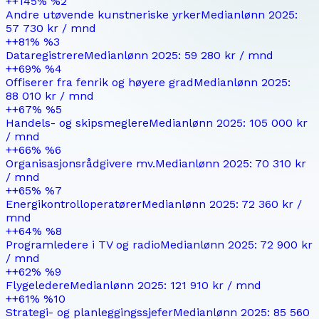
+
+145%
%
2
Andre utøvende kunstneriske yrker
Medianlønn
2025
:
57 730 kr
/ mnd
+
+81%
%
3
Dataregistrere
Medianlønn
2025
:
59 280 kr
/ mnd
+
+69%
%
4
Offiserer fra fenrik og høyere grad
Medianlønn
2025
:
88 010 kr
/ mnd
+
+67%
%
5
Handels- og skipsmeglere
Medianlønn
2025
:
105 000 kr
/ mnd
+
+66%
%
6
Organisasjonsrådgivere mv.
Medianlønn
2025
:
70 310 kr
/ mnd
+
+65%
%
7
Energikontrolloperatører
Medianlønn
2025
:
72 360 kr
/
mnd
+
+64%
%
8
Programledere i TV og radio
Medianlønn
2025
:
72 900 kr
/ mnd
+
+62%
%
9
Flygeledere
Medianlønn
2025
:
121 910 kr
/ mnd
+
+61%
%
10
Strategi- og planleggingssjefer
Medianlønn
2025
:
85 560