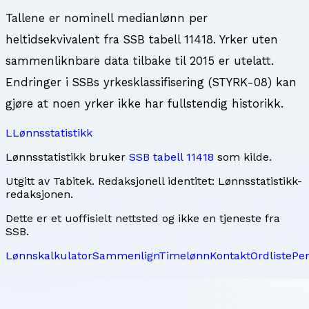
Tallene er nominell medianlønn per
heltidsekvivalent fra SSB tabell 11418. Yrker uten
sammenliknbare data tilbake til
2015
er utelatt.
Endringer i SSBs yrkesklassifisering (STYRK-08) kan
gjøre at noen yrker ikke har fullstendig historikk.
L
Lønnsstatistikk
Lønnsstatistikk bruker
SSB tabell 11418
som kilde.
Utgitt av
Tabitek
. Redaksjonell identitet:
Lønnsstatistikk-
redaksjonen
.
Dette er et uoffisielt nettsted og ikke en tjeneste fra
SSB.
Lønnskalkulator
Sammenlign
Timelønn
Kontakt
Ordliste
Pe