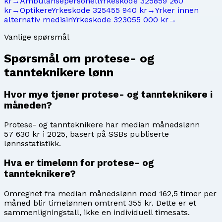
kr
→
Ambulansepersonell
Yrkeskode
3258
59 260
kr
→
Optikere
Yrkeskode
3254
55 940 kr
→
Yrker innen
alternativ medisin
Yrkeskode
3230
55 000 kr
→
Vanlige spørsmål
Spørsmål om
protese- og
tannteknikere
lønn
Hvor mye tjener protese- og tannteknikere i
måneden?
Protese- og tannteknikere har median månedslønn
57 630 kr i 2025, basert på SSBs publiserte
lønnsstatistikk.
Hva er timelønn for protese- og
tannteknikere?
Omregnet fra median månedslønn med 162,5 timer per
måned blir timelønnen omtrent 355 kr. Dette er et
sammenligningstall, ikke en individuell timesats.