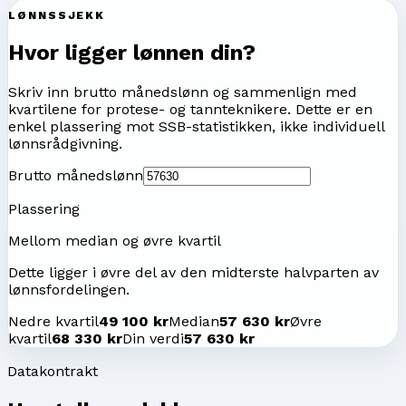
LØNNSSJEKK
Hvor ligger lønnen din?
Skriv inn brutto månedslønn og sammenlign med
kvartilene for
protese- og tannteknikere
. Dette er en
enkel plassering mot SSB-statistikken, ikke individuell
lønnsrådgivning.
Brutto månedslønn
Plassering
Mellom median og øvre kvartil
Dette ligger i øvre del av den midterste halvparten av
lønnsfordelingen.
Nedre kvartil
49 100 kr
Median
57 630 kr
Øvre
kvartil
68 330 kr
Din verdi
57 630 kr
Datakontrakt