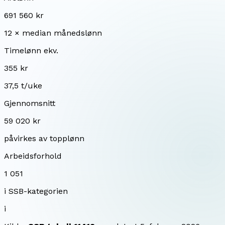
691 560 kr
12 × median månedslønn
Timelønn ekv.
355 kr
37,5 t/uke
Gjennomsnitt
59 020 kr
påvirkes av topplønn
Arbeidsforhold
1 051
i SSB-kategorien
i