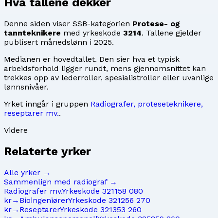
Hva tallene dekker
Denne siden viser SSB-kategorien
Protese- og
tannteknikere
med yrkeskode
3214
. Tallene gjelder
publisert månedslønn i
2025
.
Medianen er hovedtallet. Den sier hva et typisk
arbeidsforhold ligger rundt, mens gjennomsnittet kan
trekkes opp av lederroller, spesialistroller eller uvanlige
lønnsnivåer.
Yrket inngår i gruppen
Radiografer, proteseteknikere,
reseptarer mv.
.
Videre
Relaterte yrker
Alle yrker →
Sammenlign med
radiograf
→
Radiografer mv.
Yrkeskode
3211
58 080
kr
→
Bioingeniører
Yrkeskode
3212
56 270
kr
→
Reseptarer
Yrkeskode
3213
53 260