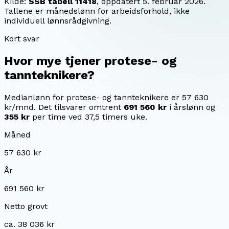
Kilde:
SSB tabell 11418
, oppdatert
5. februar 2026
.
Tallene er månedslønn for arbeidsforhold, ikke
individuell lønnsrådgivning.
Kort svar
Hvor mye tjener
protese- og
tannteknikere
?
Medianlønn for protese- og tannteknikere er 57 630
kr/mnd.
Det tilsvarer omtrent
691 560 kr
i årslønn og
355 kr
per time ved 37,5 timers uke.
Måned
57 630 kr
År
691 560 kr
Netto grovt
ca. 38 036 kr