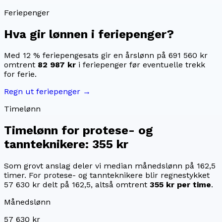
Feriepenger
Hva gir lønnen i feriepenger?
Med 12 % feriepengesats gir en årslønn på
691 560 kr
omtrent
82 987 kr
i feriepenger før eventuelle trekk
for ferie.
Regn ut feriepenger →
Timelønn
Timelønn for
protese- og
tannteknikere
:
355 kr
Som grovt anslag deler vi median månedslønn på
162,5
timer. For
protese- og tannteknikere
blir regnestykket
57 630 kr
delt på
162,5
, altså omtrent
355 kr
per time
.
Månedslønn
57 630 kr