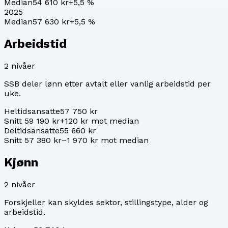
Median
54 610 kr
+
5,5
%
2025
Median
57 630 kr
+
5,5
%
Arbeidstid
2
nivåer
SSB deler lønn etter avtalt eller vanlig arbeidstid per
uke.
Heltidsansatte
57 750 kr
Snitt 59 190 kr
+120 kr mot median
Deltidsansatte
55 660 kr
Snitt 57 380 kr
−1 970 kr mot median
Kjønn
2
nivåer
Forskjeller kan skyldes sektor, stillingstype, alder og
arbeidstid.