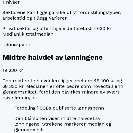
1
nivåer
Sektorene kan ligge ganske ulikt fordi stillingstyper,
arbeidstid og tillegg varierer.
Privat sektor og offentlige eide foretak
57 630 kr
Median
lik totalmedian
Lønnsspenn
Midtre halvdel av lønningene
19 230 kr
Den midterste halvdelen ligger mellom
49 100 kr
og
68 330 kr
. Medianen er ofte bedre som hovedtall enn
gjennomsnittet, fordi den påvirkes mindre av svært
høye lønninger.
Fordeling i SSBs publiserte lønnsspenn
Den blå sonen viser midtre halvdel av
lønningene. Strekene markerer median og
gjennomsnitt.