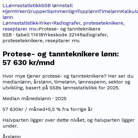
L
Lønnsstatistikk
SSB lønnstall
Hjem
Yrker
Grupper
Sammenlign
Topplønn
Timelønn
Kalkul
lønn
Lønnsstatistikk
›
Yrker
›
Radiografer, proteseteknikere,
reseptarer mv.
›
Protese- og tannteknikere
SSB · tabell 11418
Yrkeskode
3214
Radiografer,
proteseteknikere, reseptarer mv.
Protese- og tannteknikere
lønn:
57 630 kr/mnd
Hvor mye tjener protese- og tannteknikere? Her ser du
medianlønn, årslønn, timelønn, lønnsspenn, sektor og
utvikling, basert på SSBs lønnsstatistikk for 2025.
Median månedslønn ·
2025
57 630
kr / måned
+
5,5
% fra forrige år
Halvparten ligger over dette nivået, og halvparten ligger
under.
Årslønn