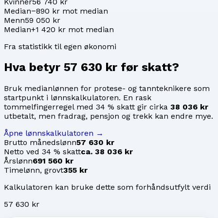
Kvinner
56 740 kr
Median
−890 kr mot median
Menn
59 050 kr
Median
+1 420 kr mot median
Fra statistikk til egen økonomi
Hva betyr
57 630 kr
før skatt?
Bruk medianlønnen for
protese- og tannteknikere
som
startpunkt i lønnskalkulatoren. En rask
tommelfingerregel med 34 % skatt gir cirka
38 036 kr
utbetalt, men fradrag, pensjon og trekk kan endre mye.
Åpne lønnskalkulatoren →
Brutto månedslønn
57 630 kr
Netto ved 34 % skatt
ca. 38 036 kr
Årslønn
691 560 kr
Timelønn, grovt
355 kr
Kalkulatoren kan bruke dette som forhåndsutfylt verdi
57 630 kr