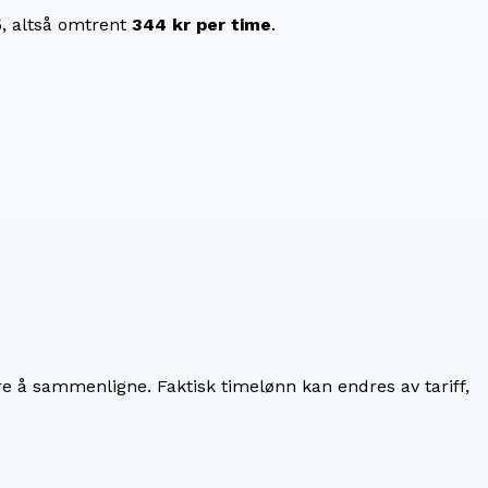
5
, altså omtrent
344 kr
per time
.
re å sammenligne. Faktisk timelønn kan endres av tariff,