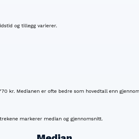
dstid og tillegg varierer.
770 kr
. Medianen er ofte bedre som hovedtall enn gjennoms
 Strekene markerer median og gjennomsnitt.
Median