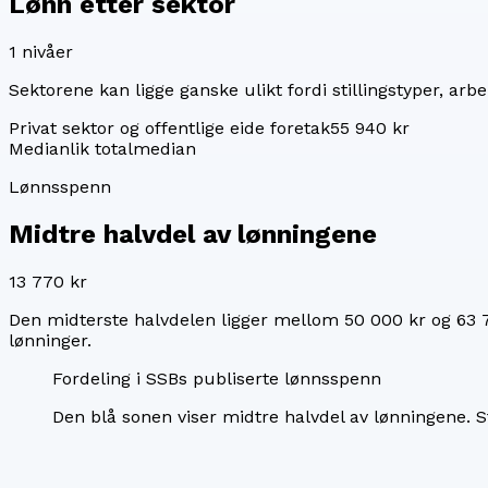
Lønn etter sektor
1
nivåer
Sektorene kan ligge ganske ulikt fordi stillingstyper, arbei
Privat sektor og offentlige eide foretak
55 940 kr
Median
lik totalmedian
Lønnsspenn
Midtre halvdel av lønningene
13 770 kr
Den midterste halvdelen ligger mellom
50 000 kr
og
63 
lønninger.
Fordeling i SSBs publiserte lønnsspenn
Den blå sonen viser midtre halvdel av lønningene.