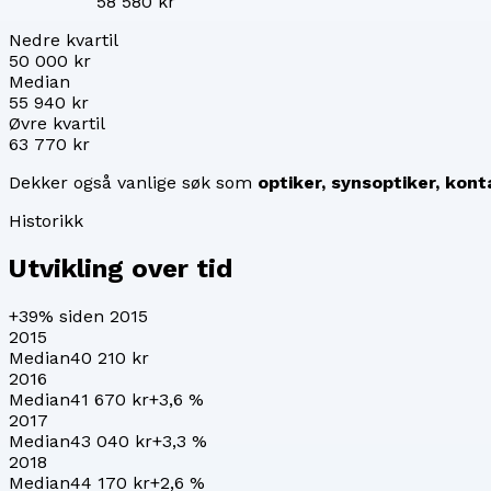
58 580 kr
Nedre kvartil
50 000 kr
Median
55 940 kr
Øvre kvartil
63 770 kr
Dekker også vanlige søk som
optiker, synsoptiker, kont
Historikk
Utvikling over tid
+39%
siden 2015
2015
Median
40 210 kr
2016
Median
41 670 kr
+
3,6
%
2017
Median
43 040 kr
+
3,3
%
2018
Median
44 170 kr
+
2,6
%