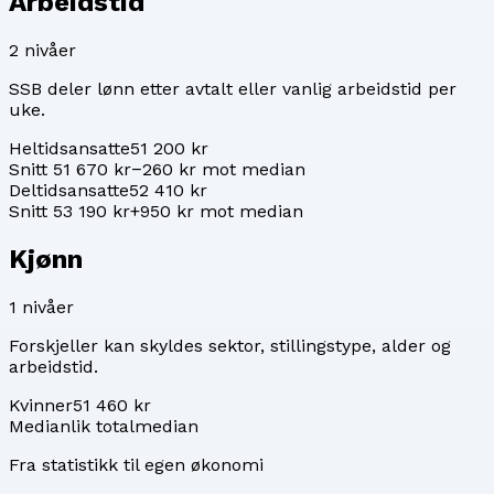
Arbeidstid
2
nivåer
SSB deler lønn etter avtalt eller vanlig arbeidstid per
uke.
Heltidsansatte
51 200 kr
Snitt 51 670 kr
−260 kr mot median
Deltidsansatte
52 410 kr
Snitt 53 190 kr
+950 kr mot median
Kjønn
1
nivåer
Forskjeller kan skyldes sektor, stillingstype, alder og
arbeidstid.
Kvinner
51 460 kr
Median
lik totalmedian
Fra statistikk til egen økonomi