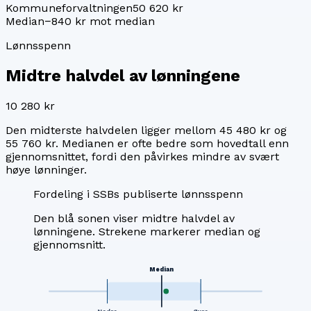
Kommuneforvaltningen
50 620 kr
Median
−840 kr mot median
Lønnsspenn
Midtre halvdel av lønningene
10 280 kr
Den midterste halvdelen ligger mellom
45 480 kr
og
55 760 kr
. Medianen er ofte bedre som hovedtall enn
gjennomsnittet, fordi den påvirkes mindre av svært
høye lønninger.
Fordeling i SSBs publiserte lønnsspenn
Den blå sonen viser midtre halvdel av
lønningene. Strekene markerer median og
gjennomsnitt.
Median