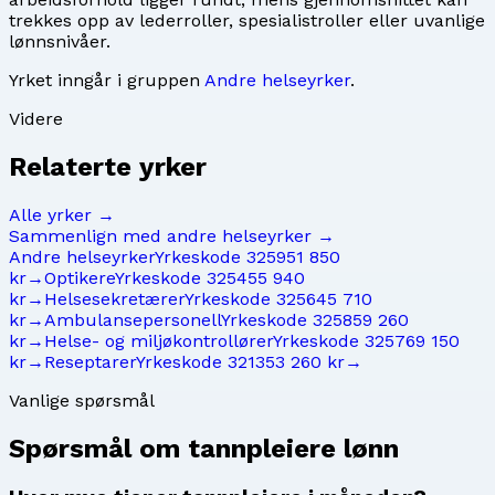
trekkes opp av lederroller, spesialistroller eller uvanlige
lønnsnivåer.
Yrket inngår i gruppen
Andre helseyrker
.
Videre
Relaterte yrker
Alle yrker →
Sammenlign med
andre helseyrker
→
Andre helseyrker
Yrkeskode
3259
51 850
kr
→
Optikere
Yrkeskode
3254
55 940
kr
→
Helsesekretærer
Yrkeskode
3256
45 710
kr
→
Ambulansepersonell
Yrkeskode
3258
59 260
kr
→
Helse- og miljøkontrollører
Yrkeskode
3257
69 150
kr
→
Reseptarer
Yrkeskode
3213
53 260 kr
→
Vanlige spørsmål
Spørsmål om
tannpleiere
lønn