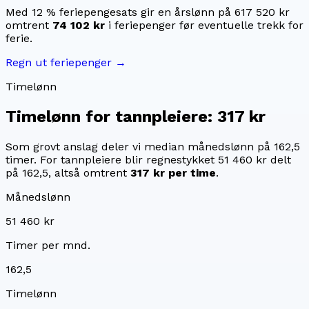
Med 12 % feriepengesats gir en årslønn på
617 520 kr
omtrent
74 102 kr
i feriepenger før eventuelle trekk for
ferie.
Regn ut feriepenger →
Timelønn
Timelønn for
tannpleiere
:
317 kr
Som grovt anslag deler vi median månedslønn på
162,5
timer. For
tannpleiere
blir regnestykket
51 460 kr
delt
på
162,5
, altså omtrent
317 kr
per time
.
Månedslønn
51 460 kr
Timer per mnd.
162,5
Timelønn