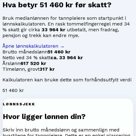
Hva betyr
51 460 kr
før skatt?
Bruk medianlønnen for
tannpleiere
som startpunkt i
lønnskalkulatoren. En rask tommelfingerregel med 34
% skatt gir cirka
33 964 kr
utbetalt, men fradrag,
pensjon og trekk kan endre mye.
Åpne lønnskalkulatoren →
Brutto månedslønn
51 460 kr
Netto ved 34 % skatt
ca. 33 964 kr
Årslønn
617 520 kr
Timelønn, grovt
317 kr
Kalkulatoren kan bruke dette som forhåndsutfylt verdi
51 460 kr
LØNNSSJEKK
Hvor ligger lønnen din?
Skriv inn brutto månedslønn og sammenlign med
kvartilene for
tannpleiere
. Dette er en enkel plassering