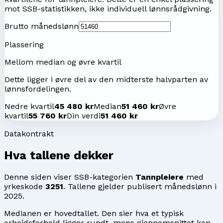
mot SSB-statistikken, ikke individuell lønnsrådgivning.
Brutto månedslønn
Plassering
Mellom median og øvre kvartil
Dette ligger i øvre del av den midterste halvparten av
lønnsfordelingen.
Nedre kvartil
45 480 kr
Median
51 460 kr
Øvre
kvartil
55 760 kr
Din verdi
51 460 kr
Datakontrakt
Hva tallene dekker
Denne siden viser SSB-kategorien
Tannpleiere
med
yrkeskode
3251
. Tallene gjelder publisert månedslønn i
2025
.
Medianen er hovedtallet. Den sier hva et typisk
arbeidsforhold ligger rundt, mens gjennomsnittet kan