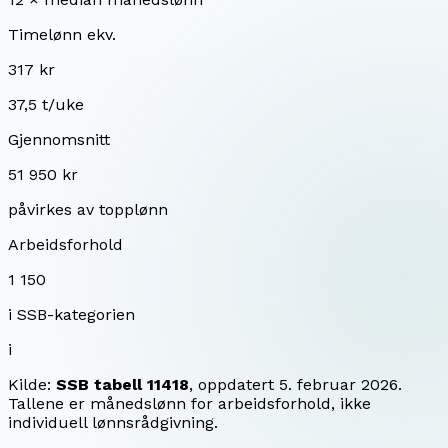
Timelønn ekv.
317 kr
37,5 t/uke
Gjennomsnitt
51 950 kr
påvirkes av topplønn
Arbeidsforhold
1 150
i SSB-kategorien
i
Kilde:
SSB tabell 11418
, oppdatert
5. februar 2026
.
Tallene er månedslønn for arbeidsforhold, ikke
individuell lønnsrådgivning.