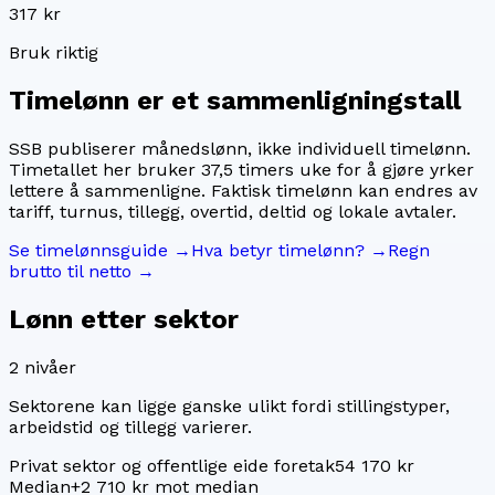
317 kr
Bruk riktig
Timelønn er et sammenligningstall
SSB publiserer månedslønn, ikke individuell timelønn.
Timetallet her bruker
37,5
timers uke for å gjøre yrker
lettere å sammenligne. Faktisk timelønn kan endres av
tariff, turnus, tillegg, overtid, deltid og lokale avtaler.
Se timelønnsguide →
Hva betyr timelønn? →
Regn
brutto til netto →
Lønn etter sektor
2
nivåer
Sektorene kan ligge ganske ulikt fordi stillingstyper,
arbeidstid og tillegg varierer.
Privat sektor og offentlige eide foretak
54 170 kr
Median
+2 710 kr mot median