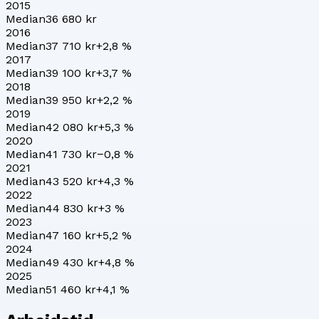
2015
Median
36 680 kr
2016
Median
37 710 kr
+
2,8
%
2017
Median
39 100 kr
+
3,7
%
2018
Median
39 950 kr
+
2,2
%
2019
Median
42 080 kr
+
5,3
%
2020
Median
41 730 kr
−0,8
%
2021
Median
43 520 kr
+
4,3
%
2022
Median
44 830 kr
+
3
%
2023
Median
47 160 kr
+
5,2
%
2024
Median
49 430 kr
+
4,8
%
2025
Median
51 460 kr
+
4,1
%