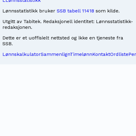
L
Lønnsstatistikk
Lønnsstatistikk bruker
SSB tabell 11418
som kilde.
Utgitt av
Tabitek
. Redaksjonell identitet:
Lønnsstatistikk-
redaksjonen
.
Dette er et uoffisielt nettsted og ikke en tjeneste fra
SSB.
Lønnskalkulator
Sammenlign
Timelønn
Kontakt
Ordliste
Pe