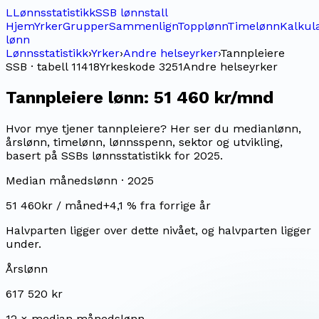
L
Lønnsstatistikk
SSB lønnstall
Hjem
Yrker
Grupper
Sammenlign
Topplønn
Timelønn
Kalkul
lønn
Lønnsstatistikk
›
Yrker
›
Andre helseyrker
›
Tannpleiere
SSB · tabell 11418
Yrkeskode
3251
Andre helseyrker
Tannpleiere
lønn:
51 460 kr/mnd
Hvor mye tjener tannpleiere? Her ser du medianlønn,
årslønn, timelønn, lønnsspenn, sektor og utvikling,
basert på SSBs lønnsstatistikk for 2025.
Median månedslønn ·
2025
51 460
kr / måned
+
4,1
% fra forrige år
Halvparten ligger over dette nivået, og halvparten ligger
under.
Årslønn
617 520 kr
12 × median månedslønn