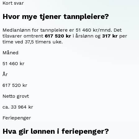
Kort svar
Hvor mye tjener
tannpleiere
?
Medianlønn for tannpleiere er 51 460 kr/mnd.
Det
tilsvarer omtrent
617 520 kr
i årslønn og
317 kr
per
time ved 37,5 timers uke.
Måned
51 460 kr
År
617 520 kr
Netto grovt
ca. 33 964 kr
Feriepenger
Hva gir lønnen i feriepenger?