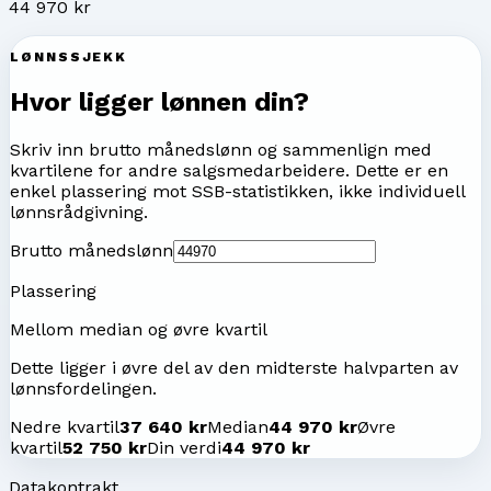
44 970 kr
LØNNSSJEKK
Hvor ligger lønnen din?
Skriv inn brutto månedslønn og sammenlign med
kvartilene for
andre salgsmedarbeidere
. Dette er en
enkel plassering mot SSB-statistikken, ikke individuell
lønnsrådgivning.
Brutto månedslønn
Plassering
Mellom median og øvre kvartil
Dette ligger i øvre del av den midterste halvparten av
lønnsfordelingen.
Nedre kvartil
37 640 kr
Median
44 970 kr
Øvre
kvartil
52 750 kr
Din verdi
44 970 kr
Datakontrakt