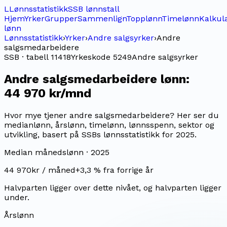
L
Lønnsstatistikk
SSB lønnstall
Hjem
Yrker
Grupper
Sammenlign
Topplønn
Timelønn
Kalkul
lønn
Lønnsstatistikk
›
Yrker
›
Andre salgsyrker
›
Andre
salgsmedarbeidere
SSB · tabell 11418
Yrkeskode
5249
Andre salgsyrker
Andre salgsmedarbeidere
lønn:
44 970 kr/mnd
Hvor mye tjener andre salgsmedarbeidere? Her ser du
medianlønn, årslønn, timelønn, lønnsspenn, sektor og
utvikling, basert på SSBs lønnsstatistikk for 2025.
Median månedslønn ·
2025
44 970
kr / måned
+
3,3
% fra forrige år
Halvparten ligger over dette nivået, og halvparten ligger
under.
Årslønn