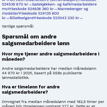
5245
39 670 kr
→
Gatekjøkken- og kafémedarbeidere
mv.
Yrkeskode
5246
36 360 kr
→
Mannekenger og
modeller
Yrkeskode
5241
35 600
kr
→
Billettselgere
Yrkeskode
5230
43 230 kr
→
Vanlige spørsmål
Spørsmål om
andre
salgsmedarbeidere
lønn
Hvor mye tjener andre salgsmedarbeidere i
måneden?
Andre salgsmedarbeidere har median månedslønn
44 970 kr i 2025, basert på SSBs publiserte
lønnsstatistikk.
Hva er timelønn for andre
salgsmedarbeidere?
Omregnet fra median månedslønn med 162,5 timer per
måned blir timelønnen omtrent 277 kr. Dette er et