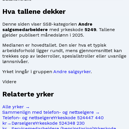
Hva tallene dekker
Denne siden viser SSB-kategorien
Andre
salgsmedarbeidere
med yrkeskode
5249
. Tallene
gjelder publisert månedslønn i
2025
.
Medianen er hovedtallet. Den sier hva et typisk
arbeidsforhold ligger rundt, mens gjennomsnittet kan
trekkes opp av lederroller, spesialistroller eller uvanlige
lønnsnivåer.
Yrket inngår i gruppen
Andre salgsyrker
.
Videre
Relaterte yrker
Alle yrker →
Sammenlign med
telefon- og nettselgere
→
Telefon- og nettselgere
Yrkeskode
5244
47 440
kr
→
Dørselgere
Yrkeskode
5243
48 230
kr
→
Servicemedarbeidere (bensinstasjon)
Yrkeskode