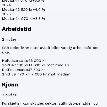
Median
41 670 kr
+
5,5
%
2024
Median
43 520 kr
+
4,4
%
2025
Median
44 970 kr
+
3,3
%
Arbeidstid
2
nivåer
SSB deler lønn etter avtalt eller vanlig arbeidstid per
uke.
Heltidsansatte
46 000 kr
Snitt 47 510 kr
+1 030 kr mot median
Deltidsansatte
37 890 kr
Snitt 39 770 kr
−7 080 kr mot median
Kjønn
2
nivåer
Forskjeller kan skyldes sektor, stillingstype, alder og