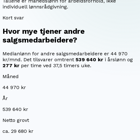
Tallene er månedslønn for arbeidsforhold, ikke
individuell lønnsrådgivning.
Kort svar
Hvor mye tjener
andre
salgsmedarbeidere
?
Medianlønn for andre salgsmedarbeidere er 44 970
kr/mnd.
Det tilsvarer omtrent
539 640 kr
i årslønn og
277 kr
per time ved 37,5 timers uke.
Måned
44 970 kr
År
539 640 kr
Netto grovt
ca. 29 680 kr