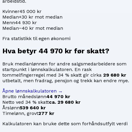
arbeidstid.
Kvinner
45 000 kr
Median
+30 kr mot median
Menn
44 930 kr
Median
−40 kr mot median
Fra statistikk til egen økonomi
Hva betyr
44 970 kr
før skatt?
Bruk medianlønnen for
andre salgsmedarbeidere
som
startpunkt i lønnskalkulatoren. En rask
tommelfingerregel med 34 % skatt gir cirka
29 680 kr
utbetalt, men fradrag, pensjon og trekk kan endre mye.
Åpne lønnskalkulatoren →
Brutto månedslønn
44 970 kr
Netto ved 34 % skatt
ca. 29 680 kr
Årslønn
539 640 kr
Timelønn, grovt
277 kr
Kalkulatoren kan bruke dette som forhåndsutfylt verdi