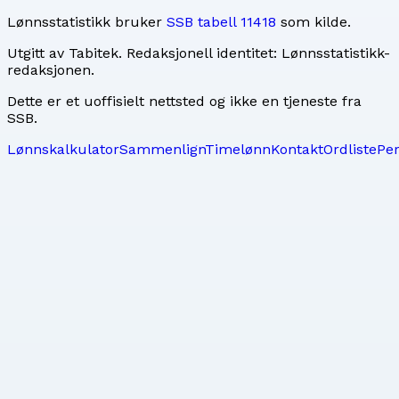
Lønnsstatistikk bruker
SSB tabell 11418
som kilde.
Utgitt av
Tabitek
. Redaksjonell identitet:
Lønnsstatistikk-
redaksjonen
.
Dette er et uoffisielt nettsted og ikke en tjeneste fra
SSB.
Lønnskalkulator
Sammenlign
Timelønn
Kontakt
Ordliste
Pe