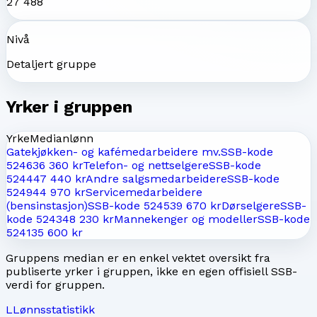
27 488
Nivå
Detaljert gruppe
Yrker i gruppen
Yrke
Medianlønn
Gatekjøkken- og kafémedarbeidere mv.
SSB-kode
5246
36 360 kr
Telefon- og nettselgere
SSB-kode
5244
47 440 kr
Andre salgsmedarbeidere
SSB-kode
5249
44 970 kr
Servicemedarbeidere
(bensinstasjon)
SSB-kode
5245
39 670 kr
Dørselgere
SSB-
kode
5243
48 230 kr
Mannekenger og modeller
SSB-kode
5241
35 600 kr
Gruppens median er en enkel vektet oversikt fra
publiserte yrker i gruppen, ikke en egen offisiell SSB-
verdi for gruppen.
L
Lønnsstatistikk