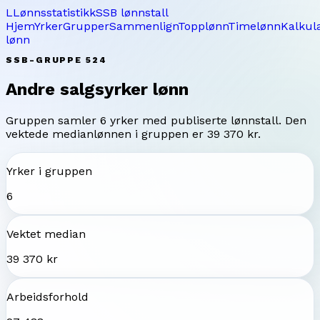
L
Lønnsstatistikk
SSB lønnstall
Hjem
Yrker
Grupper
Sammenlign
Topplønn
Timelønn
Kalkul
lønn
SSB-GRUPPE
524
Andre salgsyrker
lønn
Gruppen samler
6
yrker med publiserte lønnstall. Den
vektede medianlønnen i gruppen er
39 370 kr
.
Yrker i gruppen
6
Vektet median
39 370 kr
Arbeidsforhold