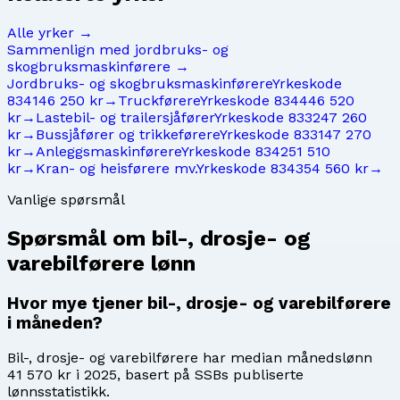
Alle yrker →
Sammenlign med
jordbruks- og
skogbruksmaskinførere
→
Jordbruks- og skogbruksmaskinførere
Yrkeskode
8341
46 250 kr
→
Truckførere
Yrkeskode
8344
46 520
kr
→
Lastebil- og trailersjåfører
Yrkeskode
8332
47 260
kr
→
Bussjåfører og trikkeførere
Yrkeskode
8331
47 270
kr
→
Anleggsmaskinførere
Yrkeskode
8342
51 510
kr
→
Kran- og heisførere mv.
Yrkeskode
8343
54 560 kr
→
Vanlige spørsmål
Spørsmål om
bil-, drosje- og
varebilførere
lønn
Hvor mye tjener bil-, drosje- og varebilførere
i måneden?
Bil-, drosje- og varebilførere har median månedslønn
41 570 kr i 2025, basert på SSBs publiserte
lønnsstatistikk.