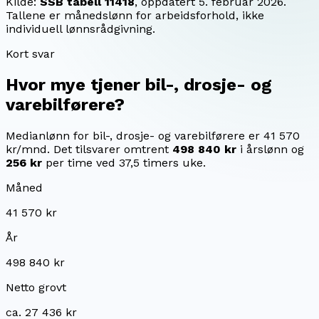
Kilde:
SSB tabell 11418
, oppdatert
5. februar 2026
.
Tallene er månedslønn for arbeidsforhold, ikke
individuell lønnsrådgivning.
Kort svar
Hvor mye tjener
bil-, drosje- og
varebilførere
?
Medianlønn for bil-, drosje- og varebilførere er 41 570
kr/mnd.
Det tilsvarer omtrent
498 840 kr
i årslønn og
256 kr
per time ved 37,5 timers uke.
Måned
41 570 kr
År
498 840 kr
Netto grovt
ca. 27 436 kr