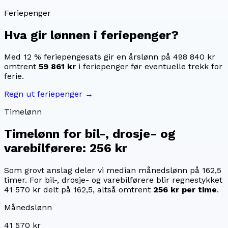
Feriepenger
Hva gir lønnen i feriepenger?
Med 12 % feriepengesats gir en årslønn på
498 840 kr
omtrent
59 861 kr
i feriepenger før eventuelle trekk for
ferie.
Regn ut feriepenger →
Timelønn
Timelønn for
bil-, drosje- og
varebilførere
:
256 kr
Som grovt anslag deler vi median månedslønn på
162,5
timer. For
bil-, drosje- og varebilførere
blir regnestykket
41 570 kr
delt på
162,5
, altså omtrent
256 kr
per time
.
Månedslønn
41 570 kr