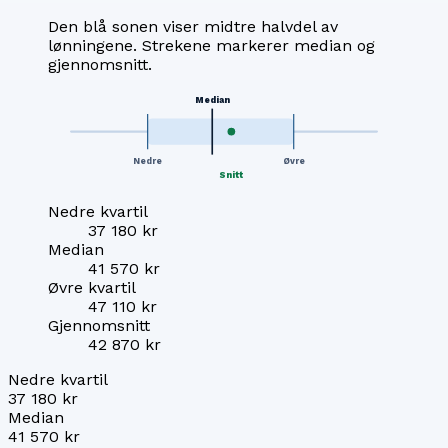
Den blå sonen viser midtre halvdel av
lønningene. Strekene markerer median og
gjennomsnitt.
Median
Nedre
Øvre
Snitt
Nedre kvartil
37 180 kr
Median
41 570 kr
Øvre kvartil
47 110 kr
Gjennomsnitt
42 870 kr
Nedre kvartil
37 180 kr
Median
41 570 kr