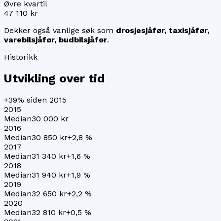
Øvre kvartil
47 110 kr
Dekker også vanlige søk som
drosjesjåfør, taxisjåfør,
varebilsjåfør, budbilsjåfør
.
Historikk
Utvikling over tid
+39%
siden 2015
2015
Median
30 000 kr
2016
Median
30 850 kr
+
2,8
%
2017
Median
31 340 kr
+
1,6
%
2018
Median
31 940 kr
+
1,9
%
2019
Median
32 650 kr
+
2,2
%
2020
Median
32 810 kr
+
0,5
%