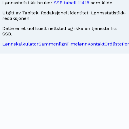
Lønnsstatistikk bruker
SSB tabell 11418
som kilde.
Utgitt av
Tabitek
. Redaksjonell identitet:
Lønnsstatistikk-
redaksjonen
.
Dette er et uoffisielt nettsted og ikke en tjeneste fra
SSB.
Lønnskalkulator
Sammenlign
Timelønn
Kontakt
Ordliste
Pe