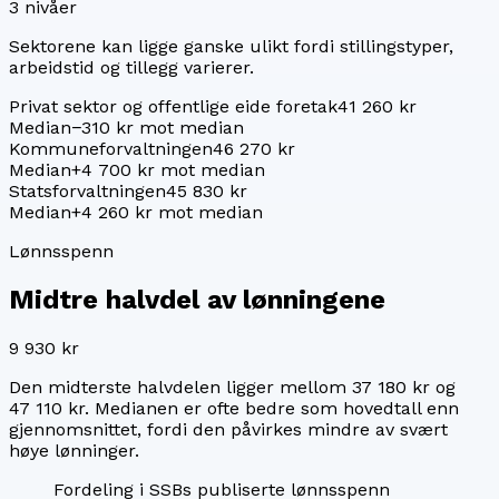
3
nivåer
Sektorene kan ligge ganske ulikt fordi stillingstyper,
arbeidstid og tillegg varierer.
Privat sektor og offentlige eide foretak
41 260 kr
Median
−310 kr mot median
Kommuneforvaltningen
46 270 kr
Median
+4 700 kr mot median
Statsforvaltningen
45 830 kr
Median
+4 260 kr mot median
Lønnsspenn
Midtre halvdel av lønningene
9 930 kr
Den midterste halvdelen ligger mellom
37 180 kr
og
47 110 kr
. Medianen er ofte bedre som hovedtall enn
gjennomsnittet, fordi den påvirkes mindre av svært
høye lønninger.
Fordeling i SSBs publiserte lønnsspenn