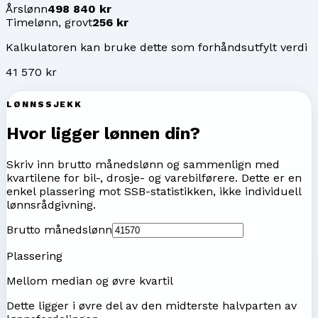
Årslønn
498 840 kr
Timelønn, grovt
256 kr
Kalkulatoren kan bruke dette som forhåndsutfylt verdi
41 570 kr
LØNNSSJEKK
Hvor ligger lønnen din?
Skriv inn brutto månedslønn og sammenlign med
kvartilene for
bil-, drosje- og varebilførere
. Dette er en
enkel plassering mot SSB-statistikken, ikke individuell
lønnsrådgivning.
Brutto månedslønn
Plassering
Mellom median og øvre kvartil
Dette ligger i øvre del av den midterste halvparten av