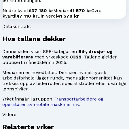
lønnsfordelingen.
Nedre kvartil
37 180 kr
Median
41 570 kr
Øvre
kvartil
47 110 kr
Din verdi
41 570 kr
Datakontrakt
Hva tallene dekker
Denne siden viser SSB-kategorien
Bil-, drosje- og
varebilførere
med yrkeskode
8322
. Tallene gjelder
publisert månedslønn i
2025
.
Medianen er hovedtallet. Den sier hva et typisk
arbeidsforhold ligger rundt, mens gjennomsnittet kan
trekkes opp av lederroller, spesialistroller eller uvanlige
lønnsnivåer.
Yrket inngår i gruppen
Transportarbeidere og
operatører av mobile maskiner mv.
.
Videre
Relaterte yrker