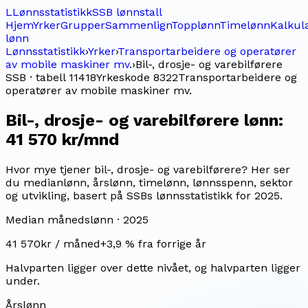
L
Lønnsstatistikk
SSB lønnstall
Hjem
Yrker
Grupper
Sammenlign
Topplønn
Timelønn
Kalkul
lønn
Lønnsstatistikk
›
Yrker
›
Transportarbeidere og operatører
av mobile maskiner mv.
›
Bil-, drosje- og varebilførere
SSB · tabell 11418
Yrkeskode
8322
Transportarbeidere og
operatører av mobile maskiner mv.
Bil-, drosje- og varebilførere
lønn:
41 570 kr/mnd
Hvor mye tjener bil-, drosje- og varebilførere? Her ser
du medianlønn, årslønn, timelønn, lønnsspenn, sektor
og utvikling, basert på SSBs lønnsstatistikk for 2025.
Median månedslønn ·
2025
41 570
kr / måned
+
3,9
% fra forrige år
Halvparten ligger over dette nivået, og halvparten ligger
under.
Årslønn