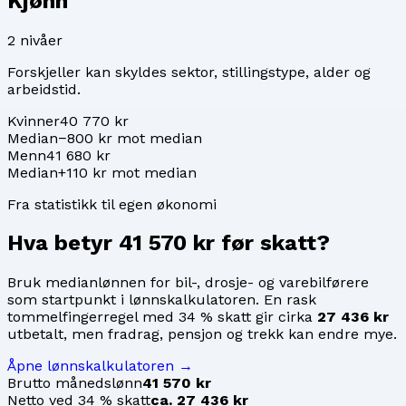
Kjønn
2
nivåer
Forskjeller kan skyldes sektor, stillingstype, alder og
arbeidstid.
Kvinner
40 770 kr
Median
−800 kr mot median
Menn
41 680 kr
Median
+110 kr mot median
Fra statistikk til egen økonomi
Hva betyr
41 570 kr
før skatt?
Bruk medianlønnen for
bil-, drosje- og varebilførere
som startpunkt i lønnskalkulatoren. En rask
tommelfingerregel med 34 % skatt gir cirka
27 436 kr
utbetalt, men fradrag, pensjon og trekk kan endre mye.
Åpne lønnskalkulatoren →
Brutto månedslønn
41 570 kr
Netto ved 34 % skatt
ca. 27 436 kr