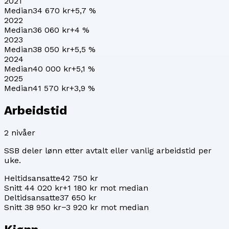
2021
Median
34 670 kr
+
5,7
%
2022
Median
36 060 kr
+
4
%
2023
Median
38 050 kr
+
5,5
%
2024
Median
40 000 kr
+
5,1
%
2025
Median
41 570 kr
+
3,9
%
Arbeidstid
2
nivåer
SSB deler lønn etter avtalt eller vanlig arbeidstid per
uke.
Heltidsansatte
42 750 kr
Snitt 44 020 kr
+1 180 kr mot median
Deltidsansatte
37 650 kr
Snitt 38 950 kr
−3 920 kr mot median