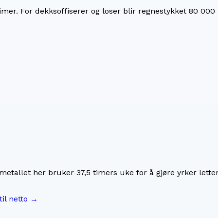
imer. For
dekksoffiserer og loser
blir regnestykket
80 000 
imetallet her bruker
37,5
timers uke for å gjøre yrker lette
til netto →