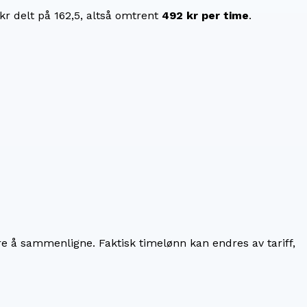
kr
delt på
162,5
, altså omtrent
492 kr
per time
.
re å sammenligne. Faktisk timelønn kan endres av tariff,