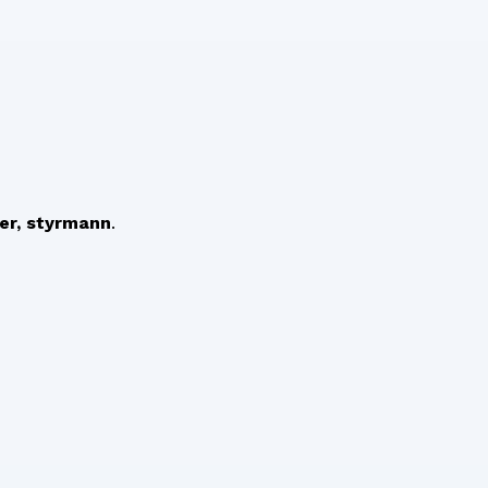
rer, styrmann
.