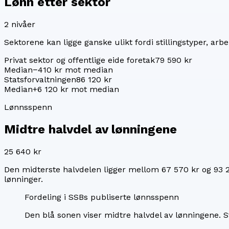
Lønn etter sektor
2
nivåer
Sektorene kan ligge ganske ulikt fordi stillingstyper, arbei
Privat sektor og offentlige eide foretak
79 590 kr
Median
−410 kr mot median
Statsforvaltningen
86 120 kr
Median
+6 120 kr mot median
Lønnsspenn
Midtre halvdel av lønningene
25 640 kr
Den midterste halvdelen ligger mellom
67 570 kr
og
93 
lønninger.
Fordeling i SSBs publiserte lønnsspenn
Den blå sonen viser midtre halvdel av lønningene.