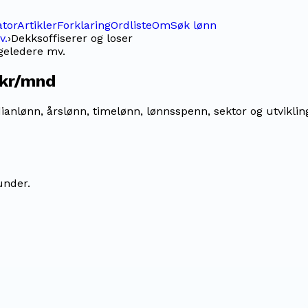
ator
Artikler
Forklaring
Ordliste
Om
Søk lønn
v.
›
Dekksoffiserer og loser
ygeledere mv.
 kr/mnd
anlønn, årslønn, timelønn, lønnsspenn, sektor og utvikling
under.