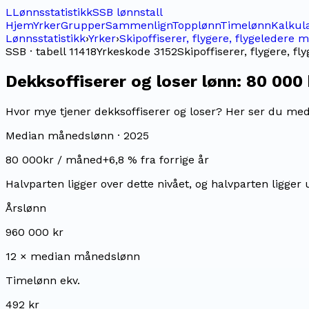
L
Lønnsstatistikk
SSB lønnstall
Hjem
Yrker
Grupper
Sammenlign
Topplønn
Timelønn
Kalkul
Lønnsstatistikk
›
Yrker
›
Skipoffiserer, flygere, flygeledere m
SSB · tabell 11418
Yrkeskode
3152
Skipoffiserer, flygere, fl
Dekksoffiserer og loser
lønn:
80 000
Hvor mye tjener dekksoffiserer og loser? Her ser du medi
Median månedslønn ·
2025
80 000
kr / måned
+
6,8
% fra forrige år
Halvparten ligger over dette nivået, og halvparten ligger 
Årslønn
960 000 kr
12 × median månedslønn
Timelønn ekv.
492 kr