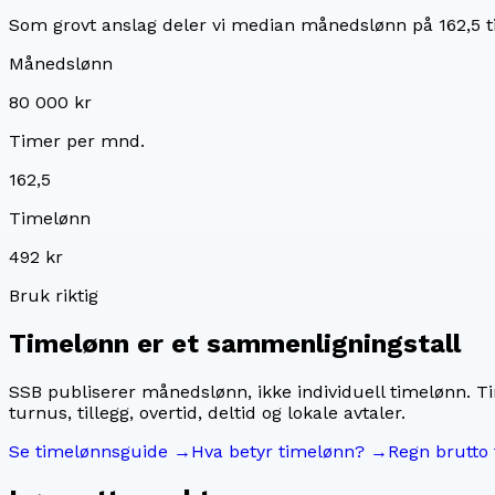
Som grovt anslag deler vi median månedslønn på
162,5
t
Månedslønn
80 000 kr
Timer per mnd.
162,5
Timelønn
492 kr
Bruk riktig
Timelønn er et sammenligningstall
SSB publiserer månedslønn, ikke individuell timelønn. T
turnus, tillegg, overtid, deltid og lokale avtaler.
Se timelønnsguide →
Hva betyr timelønn? →
Regn brutto 