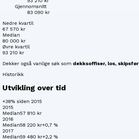
93 210 kr
Gjennomsnitt
83 090 kr
Nedre kvartil
67 570 kr
Median
80 000 kr
Øvre kvartil
93 210 kr
Dekker også vanlige søk som
dekksoffiser, los, skipsfø
Historikk
Utvikling over tid
+38%
siden 2015
2015
Median
57 810 kr
2016
Median
58 220 kr
+
0,7
%
2017
Median
59 480 kr
+
2,2
%