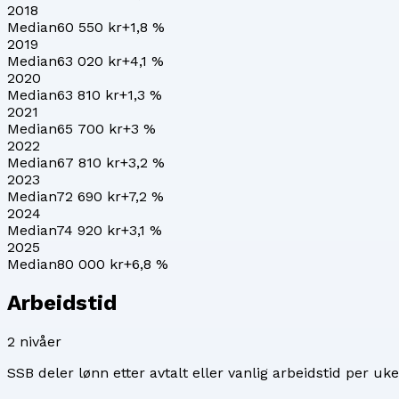
2018
Median
60 550 kr
+
1,8
%
2019
Median
63 020 kr
+
4,1
%
2020
Median
63 810 kr
+
1,3
%
2021
Median
65 700 kr
+
3
%
2022
Median
67 810 kr
+
3,2
%
2023
Median
72 690 kr
+
7,2
%
2024
Median
74 920 kr
+
3,1
%
2025
Median
80 000 kr
+
6,8
%
Arbeidstid
2
nivåer
SSB deler lønn etter avtalt eller vanlig arbeidstid per uke