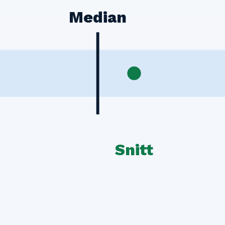
Median
Snitt