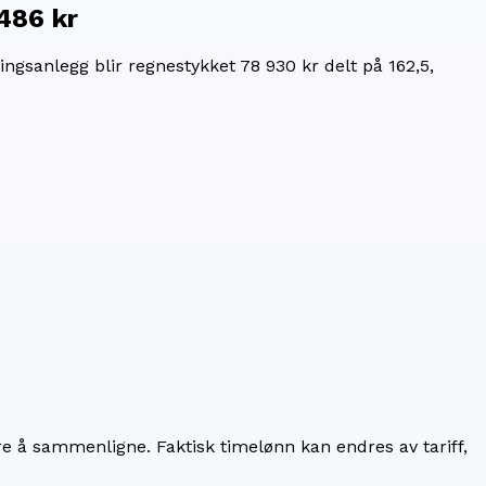
486 kr
ringsanlegg
blir regnestykket
78 930 kr
delt på
162,5
,
re å sammenligne. Faktisk timelønn kan endres av tariff,