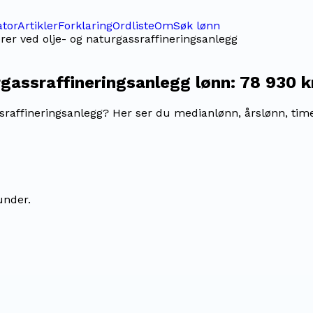
ator
Artikler
Forklaring
Ordliste
Om
Søk lønn
rer ved olje- og naturgassraffineringsanlegg
rgassraffineringsanlegg
lønn:
78 930 
sraffineringsanlegg? Her ser du medianlønn, årslønn, time
under.