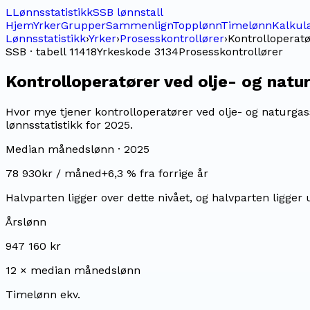
L
Lønnsstatistikk
SSB lønnstall
Hjem
Yrker
Grupper
Sammenlign
Topplønn
Timelønn
Kalkul
Lønnsstatistikk
›
Yrker
›
Prosesskontrollører
›
Kontrolloperatø
SSB · tabell 11418
Yrkeskode
3134
Prosesskontrollører
Kontrolloperatører ved olje- og natu
Hvor mye tjener kontrolloperatører ved olje- og naturgas
lønnsstatistikk for 2025.
Median månedslønn ·
2025
78 930
kr / måned
+
6,3
% fra forrige år
Halvparten ligger over dette nivået, og halvparten ligger 
Årslønn
947 160 kr
12 × median månedslønn
Timelønn ekv.