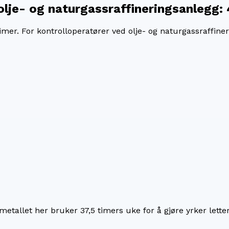
olje- og naturgassraffineringsanlegg
:
imer. For
kontrolloperatører ved olje- og naturgassraffine
imetallet her bruker
37,5
timers uke for å gjøre yrker lette