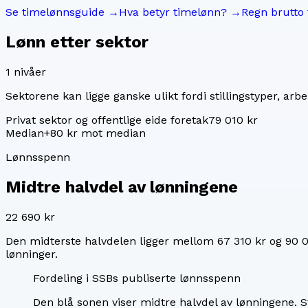
Se timelønnsguide →
Hva betyr timelønn? →
Regn brutto 
Lønn etter sektor
1
nivåer
Sektorene kan ligge ganske ulikt fordi stillingstyper, arbei
Privat sektor og offentlige eide foretak
79 010 kr
Median
+80 kr mot median
Lønnsspenn
Midtre halvdel av lønningene
22 690 kr
Den midterste halvdelen ligger mellom
67 310 kr
og
90 0
lønninger.
Fordeling i SSBs publiserte lønnsspenn
Den blå sonen viser midtre halvdel av lønningene.