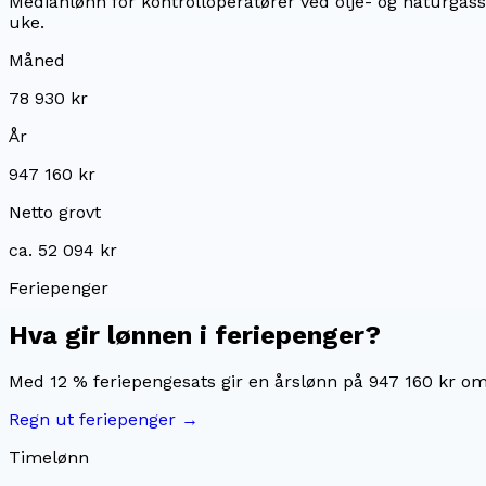
Medianlønn for kontrolloperatører ved olje- og naturgas
uke.
Måned
78 930 kr
År
947 160 kr
Netto grovt
ca. 52 094 kr
Feriepenger
Hva gir lønnen i feriepenger?
Med 12 % feriepengesats gir en årslønn på
947 160 kr
om
Regn ut feriepenger →
Timelønn