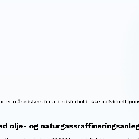
ene er månedslønn for arbeidsforhold, ikke individuell lønn
ed olje- og naturgassraffineringsanle