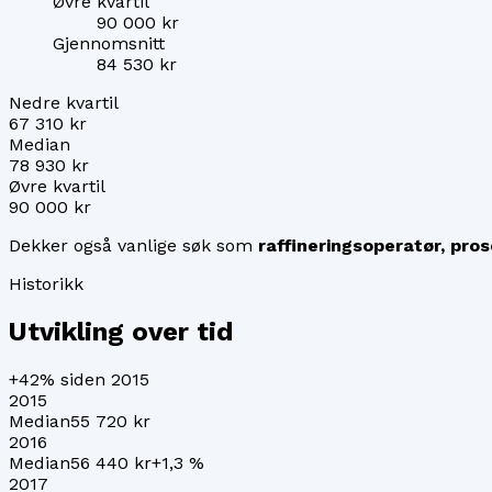
Øvre kvartil
90 000 kr
Gjennomsnitt
84 530 kr
Nedre kvartil
67 310 kr
Median
78 930 kr
Øvre kvartil
90 000 kr
Dekker også vanlige søk som
raffineringsoperatør, pros
Historikk
Utvikling over tid
+42%
siden 2015
2015
Median
55 720 kr
2016
Median
56 440 kr
+
1,3
%
2017