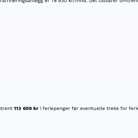
sraffineringsanlegg er 78 930 kr/mnd.
Det tilsvarer omtren
trent
113 659 kr
i feriepenger før eventuelle trekk for feri