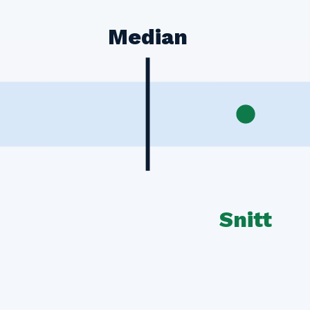
Median
Snitt