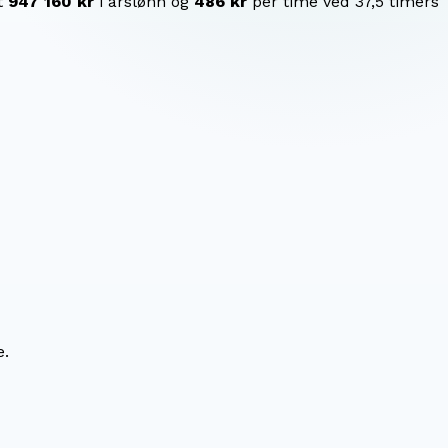
t
947 160 kr
i årslønn og
486 kr
per time ved 37,5 timers
e.