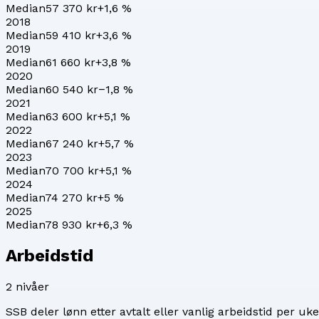
Median
57 370 kr
+
1,6
%
2018
Median
59 410 kr
+
3,6
%
2019
Median
61 660 kr
+
3,8
%
2020
Median
60 540 kr
−1,8
%
2021
Median
63 600 kr
+
5,1
%
2022
Median
67 240 kr
+
5,7
%
2023
Median
70 700 kr
+
5,1
%
2024
Median
74 270 kr
+
5
%
2025
Median
78 930 kr
+
6,3
%
Arbeidstid
2
nivåer
SSB deler lønn etter avtalt eller vanlig arbeidstid per uke