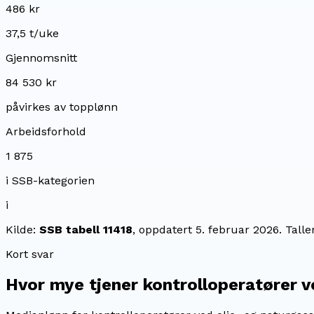
486 kr
37,5 t/uke
Gjennomsnitt
84 530 kr
påvirkes av topplønn
Arbeidsforhold
1 875
i SSB-kategorien
i
Kilde:
SSB tabell 11418
, oppdatert
5. februar 2026
. Tall
Kort svar
Hvor mye tjener
kontrolloperatører v