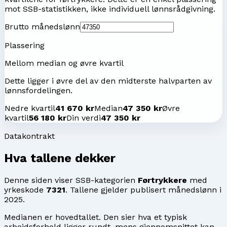
mot SSB-statistikken, ikke individuell lønnsrådgivning.
Brutto månedslønn
Plassering
Mellom median og øvre kvartil
Dette ligger i øvre del av den midterste halvparten av
lønnsfordelingen.
Nedre kvartil
41 670 kr
Median
47 350 kr
Øvre
kvartil
56 180 kr
Din verdi
47 350 kr
Datakontrakt
Hva tallene dekker
Denne siden viser SSB-kategorien
Førtrykkere
med
yrkeskode
7321
. Tallene gjelder publisert månedslønn i
2025
.
Medianen er hovedtallet. Den sier hva et typisk
arbeidsforhold ligger rundt, mens gjennomsnittet kan