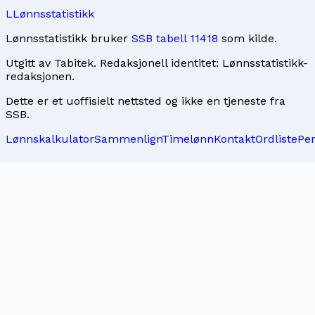
L
Lønnsstatistikk
Lønnsstatistikk bruker
SSB tabell 11418
som kilde.
Utgitt av
Tabitek
. Redaksjonell identitet:
Lønnsstatistikk-
redaksjonen
.
Dette er et uoffisielt nettsted og ikke en tjeneste fra
SSB.
Lønnskalkulator
Sammenlign
Timelønn
Kontakt
Ordliste
Pe