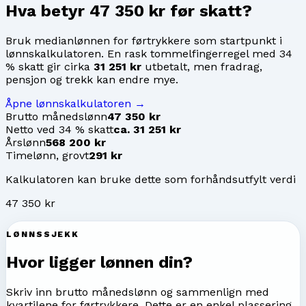
Hva betyr
47 350 kr
før skatt?
Bruk medianlønnen for
førtrykkere
som startpunkt i
lønnskalkulatoren. En rask tommelfingerregel med 34
% skatt gir cirka
31 251 kr
utbetalt, men fradrag,
pensjon og trekk kan endre mye.
Åpne lønnskalkulatoren →
Brutto månedslønn
47 350 kr
Netto ved 34 % skatt
ca. 31 251 kr
Årslønn
568 200 kr
Timelønn, grovt
291 kr
Kalkulatoren kan bruke dette som forhåndsutfylt verdi
47 350 kr
LØNNSSJEKK
Hvor ligger lønnen din?
Skriv inn brutto månedslønn og sammenlign med
kvartilene for
førtrykkere
. Dette er en enkel plassering