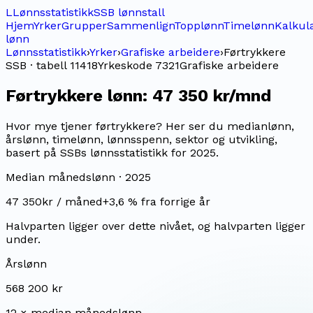
L
Lønnsstatistikk
SSB lønnstall
Hjem
Yrker
Grupper
Sammenlign
Topplønn
Timelønn
Kalkul
lønn
Lønnsstatistikk
›
Yrker
›
Grafiske arbeidere
›
Førtrykkere
SSB · tabell 11418
Yrkeskode
7321
Grafiske arbeidere
Førtrykkere
lønn:
47 350 kr/mnd
Hvor mye tjener førtrykkere? Her ser du medianlønn,
årslønn, timelønn, lønnsspenn, sektor og utvikling,
basert på SSBs lønnsstatistikk for 2025.
Median månedslønn ·
2025
47 350
kr / måned
+
3,6
% fra forrige år
Halvparten ligger over dette nivået, og halvparten ligger
under.
Årslønn
568 200 kr
12 × median månedslønn