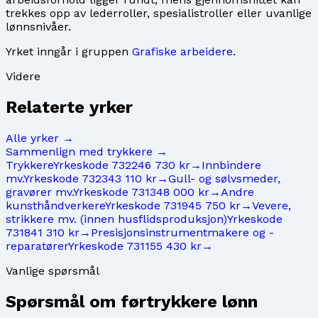
trekkes opp av lederroller, spesialistroller eller uvanlige
lønnsnivåer.
Yrket inngår i gruppen
Grafiske arbeidere
.
Videre
Relaterte yrker
Alle yrker →
Sammenlign med
trykkere
→
Trykkere
Yrkeskode
7322
46 730 kr
→
Innbindere
mv.
Yrkeskode
7323
43 110 kr
→
Gull- og sølvsmeder,
gravører mv.
Yrkeskode
7313
48 000 kr
→
Andre
kunsthåndverkere
Yrkeskode
7319
45 750 kr
→
Vevere,
strikkere mv. (innen husflidsproduksjon)
Yrkeskode
7318
41 310 kr
→
Presisjonsinstrumentmakere og -
reparatører
Yrkeskode
7311
55 430 kr
→
Vanlige spørsmål
Spørsmål om
førtrykkere
lønn