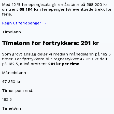
Med 12 % feriepengesats gir en årslønn på
568 200 kr
omtrent
68 184 kr
i feriepenger før eventuelle trekk for
ferie.
Regn ut feriepenger →
Timelønn
Timelønn for
førtrykkere
:
291 kr
Som grovt anslag deler vi median månedslønn på
162,5
timer. For
førtrykkere
blir regnestykket
47 350 kr
delt
på
162,5
, altså omtrent
291 kr
per time
.
Månedslønn
47 350 kr
Timer per mnd.
162,5
Timelønn