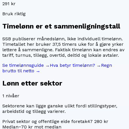
291 kr
Bruk riktig
Timelønn er et sammenligningstall
SSB publiserer månedslønn, ikke individuell timelønn.
Timetallet her bruker
37,5
timers uke for å gjøre yrker
lettere å sammenligne. Faktisk timelønn kan endres av
tariff, turnus, tillegg, overtid, deltid og lokale avtaler.
Se timelønnsguide →
Hva betyr timelønn? →
Regn
brutto til netto →
Lønn etter sektor
1
nivåer
Sektorene kan ligge ganske ulikt fordi stillingstyper,
arbeidstid og tillegg varierer.
Privat sektor og offentlige eide foretak
47 280 kr
Median
−70 kr mot median