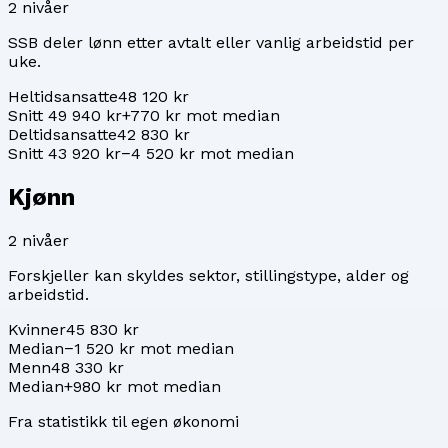
2
nivåer
SSB deler lønn etter avtalt eller vanlig arbeidstid per
uke.
Heltidsansatte
48 120 kr
Snitt 49 940 kr
+770 kr mot median
Deltidsansatte
42 830 kr
Snitt 43 920 kr
−4 520 kr mot median
Kjønn
2
nivåer
Forskjeller kan skyldes sektor, stillingstype, alder og
arbeidstid.
Kvinner
45 830 kr
Median
−1 520 kr mot median
Menn
48 330 kr
Median
+980 kr mot median
Fra statistikk til egen økonomi