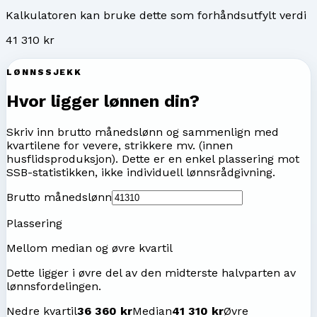
Kalkulatoren kan bruke dette som forhåndsutfylt verdi
41 310 kr
LØNNSSJEKK
Hvor ligger lønnen din?
Skriv inn brutto månedslønn og sammenlign med
kvartilene for
vevere, strikkere mv. (innen
husflidsproduksjon)
. Dette er en enkel plassering mot
SSB-statistikken, ikke individuell lønnsrådgivning.
Brutto månedslønn
Plassering
Mellom median og øvre kvartil
Dette ligger i øvre del av den midterste halvparten av
lønnsfordelingen.
Nedre kvartil
36 360 kr
Median
41 310 kr
Øvre