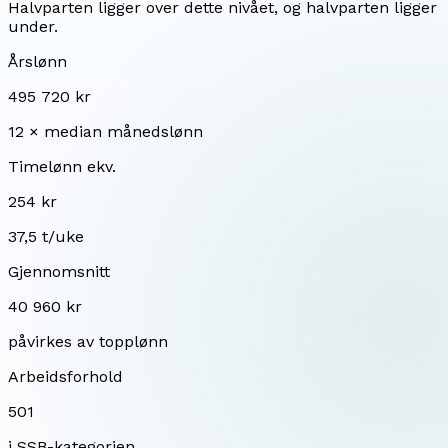
Halvparten ligger over dette nivået, og halvparten ligger
under.
Årslønn
495 720 kr
12 × median månedslønn
Timelønn ekv.
254 kr
37,5 t/uke
Gjennomsnitt
40 960 kr
påvirkes av topplønn
Arbeidsforhold
501
i SSB-kategorien