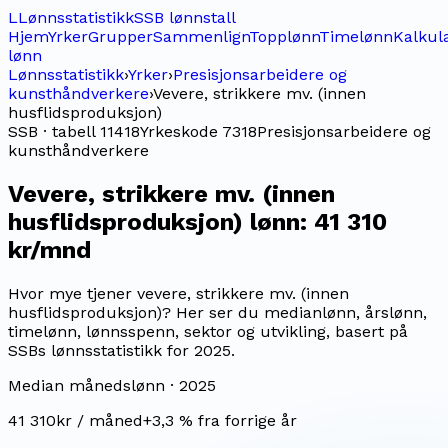
L
Lønnsstatistikk
SSB lønnstall
Hjem
Yrker
Grupper
Sammenlign
Topplønn
Timelønn
Kalkul
lønn
Lønnsstatistikk
›
Yrker
›
Presisjonsarbeidere og
kunsthåndverkere
›
Vevere, strikkere mv. (innen
husflidsproduksjon)
SSB · tabell 11418
Yrkeskode
7318
Presisjonsarbeidere og
kunsthåndverkere
Vevere, strikkere mv. (innen
husflidsproduksjon)
lønn:
41 310
kr/mnd
Hvor mye tjener vevere, strikkere mv. (innen
husflidsproduksjon)? Her ser du medianlønn, årslønn,
timelønn, lønnsspenn, sektor og utvikling, basert på
SSBs lønnsstatistikk for 2025.
Median månedslønn ·
2025
41 310
kr / måned
+
3,3
% fra forrige år