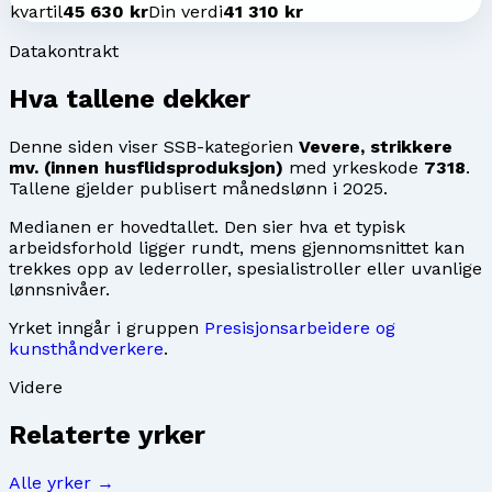
kvartil
45 630 kr
Din verdi
41 310 kr
Datakontrakt
Hva tallene dekker
Denne siden viser SSB-kategorien
Vevere, strikkere
mv. (innen husflidsproduksjon)
med yrkeskode
7318
.
Tallene gjelder publisert månedslønn i
2025
.
Medianen er hovedtallet. Den sier hva et typisk
arbeidsforhold ligger rundt, mens gjennomsnittet kan
trekkes opp av lederroller, spesialistroller eller uvanlige
lønnsnivåer.
Yrket inngår i gruppen
Presisjonsarbeidere og
kunsthåndverkere
.
Videre
Relaterte yrker
Alle yrker →