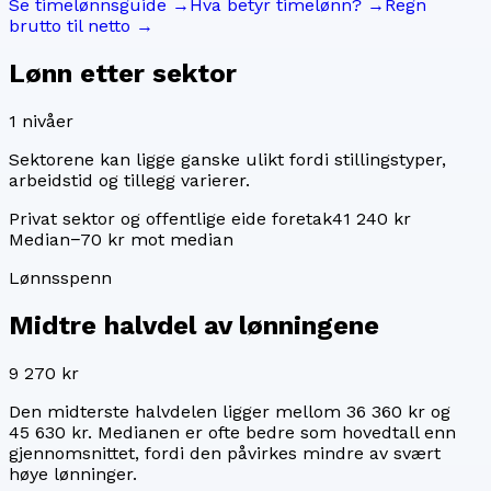
Se timelønnsguide →
Hva betyr timelønn? →
Regn
brutto til netto →
Lønn etter sektor
1
nivåer
Sektorene kan ligge ganske ulikt fordi stillingstyper,
arbeidstid og tillegg varierer.
Privat sektor og offentlige eide foretak
41 240 kr
Median
−70 kr mot median
Lønnsspenn
Midtre halvdel av lønningene
9 270 kr
Den midterste halvdelen ligger mellom
36 360 kr
og
45 630 kr
. Medianen er ofte bedre som hovedtall enn
gjennomsnittet, fordi den påvirkes mindre av svært
høye lønninger.