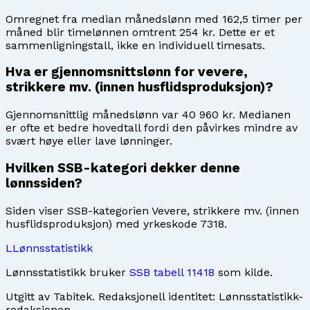
Omregnet fra median månedslønn med 162,5 timer per
måned blir timelønnen omtrent 254 kr. Dette er et
sammenligningstall, ikke en individuell timesats.
Hva er gjennomsnittslønn for vevere,
strikkere mv. (innen husflidsproduksjon)?
Gjennomsnittlig månedslønn var 40 960 kr. Medianen
er ofte et bedre hovedtall fordi den påvirkes mindre av
svært høye eller lave lønninger.
Hvilken SSB-kategori dekker denne
lønnssiden?
Siden viser SSB-kategorien Vevere, strikkere mv. (innen
husflidsproduksjon) med yrkeskode 7318.
L
Lønnsstatistikk
Lønnsstatistikk bruker
SSB tabell 11418
som kilde.
Utgitt av
Tabitek
. Redaksjonell identitet:
Lønnsstatistikk-
redaksjonen
.