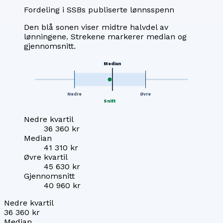
Fordeling i SSBs publiserte lønnsspenn
Den blå sonen viser midtre halvdel av
lønningene. Strekene markerer median og
gjennomsnitt.
Median
Nedre
Øvre
Snitt
Nedre kvartil
36 360 kr
Median
41 310 kr
Øvre kvartil
45 630 kr
Gjennomsnitt
40 960 kr
Nedre kvartil
36 360 kr
Median