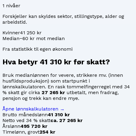
1
nivåer
Forskjeller kan skyldes sektor, stillingstype, alder og
arbeidstid.
Kvinner
41 250 kr
Median
−60 kr mot median
Fra statistikk til egen økonomi
Hva betyr
41 310 kr
før skatt?
Bruk medianlønnen for
vevere, strikkere mv. (innen
husflidsproduksjon)
som startpunkt i
lønnskalkulatoren. En rask tommelfingerregel med 34
% skatt gir cirka
27 265 kr
utbetalt, men fradrag,
pensjon og trekk kan endre mye.
Åpne lønnskalkulatoren →
Brutto månedslønn
41 310 kr
Netto ved 34 % skatt
ca. 27 265 kr
Årslønn
495 720 kr
Timelønn, grovt
254 kr