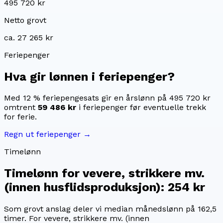
495 720 kr
Netto grovt
ca. 27 265 kr
Feriepenger
Hva gir lønnen i feriepenger?
Med 12 % feriepengesats gir en årslønn på
495 720 kr
omtrent
59 486 kr
i feriepenger før eventuelle trekk
for ferie.
Regn ut feriepenger →
Timelønn
Timelønn for
vevere, strikkere mv.
(innen husflidsproduksjon)
:
254 kr
Som grovt anslag deler vi median månedslønn på
162,5
timer. For
vevere, strikkere mv. (innen