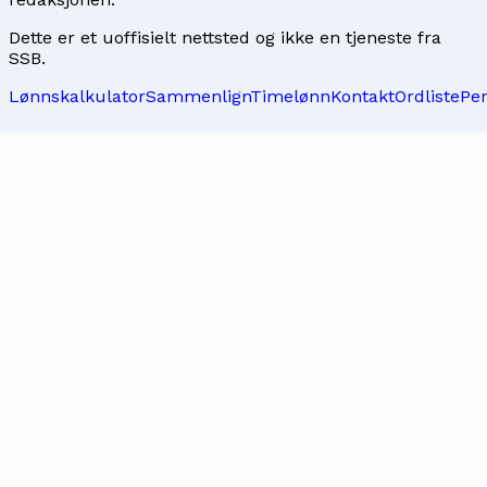
Dette er et uoffisielt nettsted og ikke en tjeneste fra
SSB.
Lønnskalkulator
Sammenlign
Timelønn
Kontakt
Ordliste
Pe