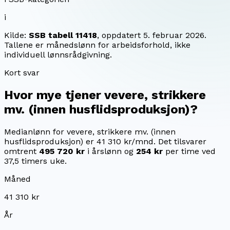
i
Kilde:
SSB tabell 11418
, oppdatert
5. februar 2026
.
Tallene er månedslønn for arbeidsforhold, ikke
individuell lønnsrådgivning.
Kort svar
Hvor mye tjener
vevere, strikkere
mv. (innen husflidsproduksjon)
?
Medianlønn for vevere, strikkere mv. (innen
husflidsproduksjon) er 41 310 kr/mnd.
Det tilsvarer
omtrent
495 720 kr
i årslønn og
254 kr
per time ved
37,5 timers uke.
Måned
41 310 kr
År