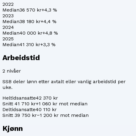
2022
Median
36 570 kr
+
4,3
%
2023
Median
38 180 kr
+
4,4
%
2024
Median
40 000 kr
+
4,8
%
2025
Median
41 310 kr
+
3,3
%
Arbeidstid
2
nivåer
SSB deler lønn etter avtalt eller vanlig arbeidstid per
uke.
Heltidsansatte
42 370 kr
Snitt 41 710 kr
+1 060 kr mot median
Deltidsansatte
40 110 kr
Snitt 39 750 kr
−1 200 kr mot median
Kjønn