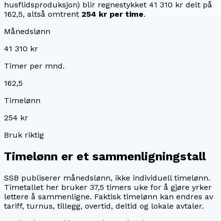
husflidsproduksjon)
blir regnestykket
41 310 kr
delt på
162,5
, altså omtrent
254 kr
per time
.
Månedslønn
41 310 kr
Timer per mnd.
162,5
Timelønn
254 kr
Bruk riktig
Timelønn er et sammenligningstall
SSB publiserer månedslønn, ikke individuell timelønn.
Timetallet her bruker
37,5
timers uke for å gjøre yrker
lettere å sammenligne. Faktisk timelønn kan endres av
tariff, turnus, tillegg, overtid, deltid og lokale avtaler.