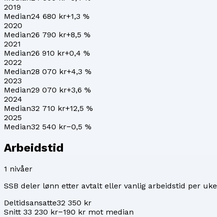
2019
Median
24 680 kr
+
1,3
%
2020
Median
26 790 kr
+
8,5
%
2021
Median
26 910 kr
+
0,4
%
2022
Median
28 070 kr
+
4,3
%
2023
Median
29 070 kr
+
3,6
%
2024
Median
32 710 kr
+
12,5
%
2025
Median
32 540 kr
−0,5
%
Arbeidstid
1
nivåer
SSB deler lønn etter avtalt eller vanlig arbeidstid per uke
Deltidsansatte
32 350 kr
Snitt 33 230 kr
−190 kr mot median