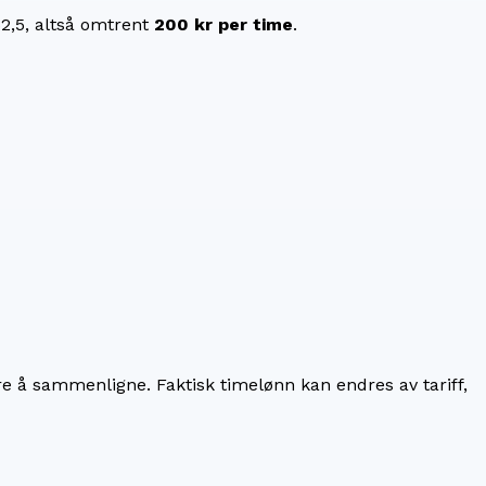
62,5
, altså omtrent
200 kr
per time
.
re å sammenligne. Faktisk timelønn kan endres av tariff,