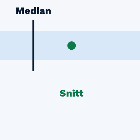
Median
Snitt