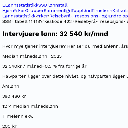
L
Lønnsstatistikk
SSB lønnstall
Hjem
Yrker
Grupper
Sammenlign
Topplønn
Timelønn
Kalkul
Lønnsstatistikk
›
Yrker
›
Reisebyrå-, resepsjons- og andre 
SSB · tabell 11418
Yrkeskode
4227
Reisebyrå-, resepsjons
Intervjuere
lønn:
32 540 kr/mnd
Hvor mye tjener intervjuere? Her ser du medianlønn, årsl
Median månedslønn ·
2025
32 540
kr / måned
−0,5
% fra forrige år
Halvparten ligger over dette nivået, og halvparten ligger 
Årslønn
390 480 kr
12 × median månedslønn
Timelønn ekv.
200 kr