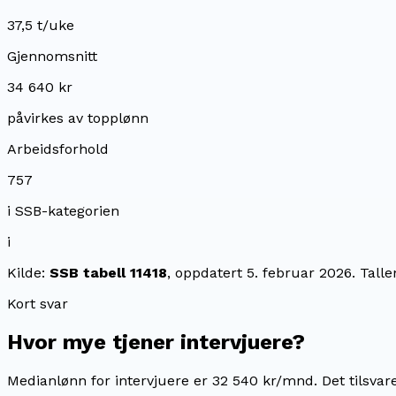
37,5 t/uke
Gjennomsnitt
34 640 kr
påvirkes av topplønn
Arbeidsforhold
757
i SSB-kategorien
i
Kilde:
SSB tabell 11418
, oppdatert
5. februar 2026
. Tall
Kort svar
Hvor mye tjener
intervjuere
?
Medianlønn for intervjuere er 32 540 kr/mnd.
Det tilsvar