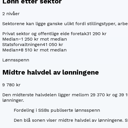
Lønn etter sektor
2
nivåer
Sektorene kan ligge ganske ulikt fordi stillingstyper, arbei
Privat sektor og offentlige eide foretak
31 290 kr
Median
−1 250 kr mot median
Statsforvaltningen
41 050 kr
Median
+8 510 kr mot median
Lønnsspenn
Midtre halvdel av lønningene
9 780 kr
Den midterste halvdelen ligger mellom
29 370 kr
og
39 1
lønninger.
Fordeling i SSBs publiserte lønnsspenn
Den blå sonen viser midtre halvdel av lønningene.