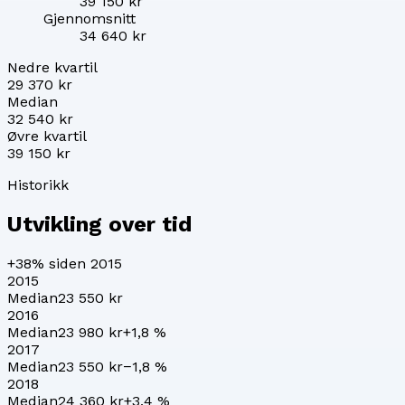
39 150 kr
Gjennomsnitt
34 640 kr
Nedre kvartil
29 370 kr
Median
32 540 kr
Øvre kvartil
39 150 kr
Historikk
Utvikling over tid
+38%
siden 2015
2015
Median
23 550 kr
2016
Median
23 980 kr
+
1,8
%
2017
Median
23 550 kr
−1,8
%
2018
Median
24 360 kr
+
3,4
%