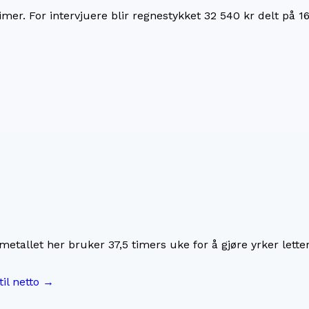
imer. For
intervjuere
blir regnestykket
32 540 kr
delt på
1
imetallet her bruker
37,5
timers uke for å gjøre yrker lette
til netto →