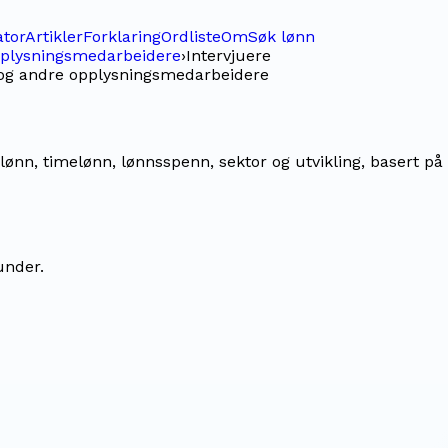
ator
Artikler
Forklaring
Ordliste
Om
Søk lønn
opplysningsmedarbeidere
›
Intervjuere
- og andre opplysningsmedarbeidere
ønn, timelønn, lønnsspenn, sektor og utvikling, basert på 
under.