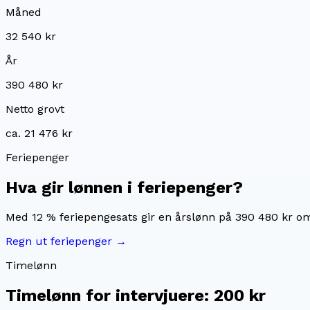
Måned
32 540 kr
År
390 480 kr
Netto grovt
ca. 21 476 kr
Feriepenger
Hva gir lønnen i feriepenger?
Med 12 % feriepengesats gir en årslønn på
390 480 kr
om
Regn ut feriepenger →
Timelønn
Timelønn for
intervjuere
:
200 kr