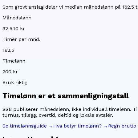
Som grovt anslag deler vi median månedslønn på
162,5
t
Månedslønn
32 540 kr
Timer per mnd.
162,5
Timelønn
200 kr
Bruk riktig
Timelønn er et sammenligningstall
SSB publiserer månedslønn, ikke individuell timelønn. T
turnus, tillegg, overtid, deltid og lokale avtaler.
Se timelønnsguide →
Hva betyr timelønn? →
Regn brutto 