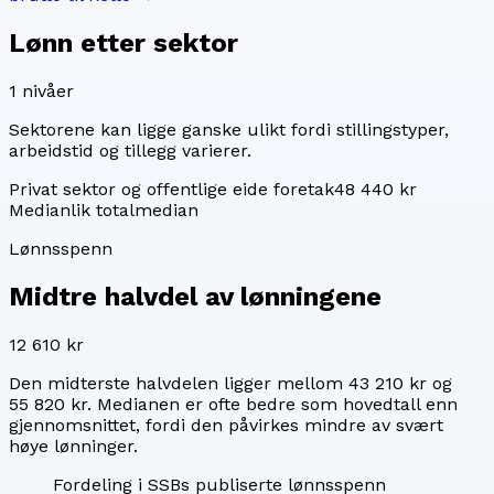
Lønn etter sektor
1
nivåer
Sektorene kan ligge ganske ulikt fordi stillingstyper,
arbeidstid og tillegg varierer.
Privat sektor og offentlige eide foretak
48 440 kr
Median
lik totalmedian
Lønnsspenn
Midtre halvdel av lønningene
12 610 kr
Den midterste halvdelen ligger mellom
43 210 kr
og
55 820 kr
. Medianen er ofte bedre som hovedtall enn
gjennomsnittet, fordi den påvirkes mindre av svært
høye lønninger.
Fordeling i SSBs publiserte lønnsspenn