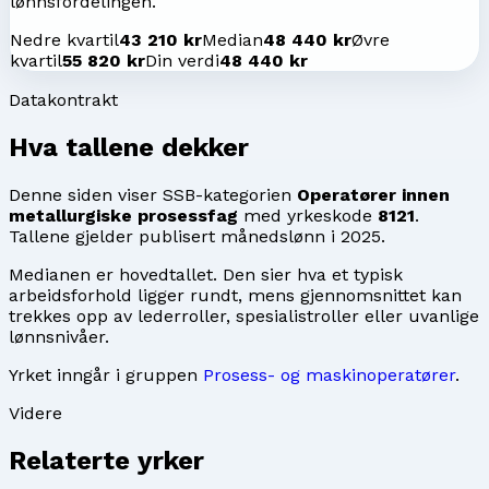
lønnsfordelingen.
Nedre kvartil
43 210 kr
Median
48 440 kr
Øvre
kvartil
55 820 kr
Din verdi
48 440 kr
Datakontrakt
Hva tallene dekker
Denne siden viser SSB-kategorien
Operatører innen
metallurgiske prosessfag
med yrkeskode
8121
.
Tallene gjelder publisert månedslønn i
2025
.
Medianen er hovedtallet. Den sier hva et typisk
arbeidsforhold ligger rundt, mens gjennomsnittet kan
trekkes opp av lederroller, spesialistroller eller uvanlige
lønnsnivåer.
Yrket inngår i gruppen
Prosess- og maskinoperatører
.
Videre
Relaterte yrker