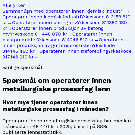
Alle yrker →
Sammenlign med
operatører innen kjemisk industri
→
Operatører innen kjemisk industri
Yrkeskode
8131
58 810
kr
→
Operatører innen boring mv.
Yrkeskode
8113
80 180
kr
→
Operatører innen produksjon av betong
mv.
Yrkeskode
8114
48 070 kr
→
Operatører innen
plastprodukter
Yrkeskode
8142
46 510 kr
→
Operatører
innen produksjon av gummiprodukter
Yrkeskode
8141
46 460 kr
→
Operatører innen treforedling
Yrkeskode
8171
46 210 kr
→
Vanlige spørsmål
Spørsmål om
operatører innen
metallurgiske prosessfag
lønn
Hvor mye tjener operatører innen
metallurgiske prosessfag i måneden?
Operatører innen metallurgiske prosessfag har median
månedslønn 48 440 kr i 2025, basert på SSBs
publiserte lønnsstatistikk.