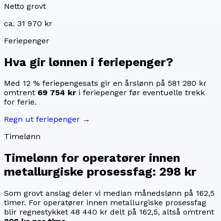
Netto grovt
ca. 31 970 kr
Feriepenger
Hva gir lønnen i feriepenger?
Med 12 % feriepengesats gir en årslønn på
581 280 kr
omtrent
69 754 kr
i feriepenger før eventuelle trekk
for ferie.
Regn ut feriepenger →
Timelønn
Timelønn for
operatører innen
metallurgiske prosessfag
:
298 kr
Som grovt anslag deler vi median månedslønn på
162,5
timer. For
operatører innen metallurgiske prosessfag
blir regnestykket
48 440 kr
delt på
162,5
, altså omtrent