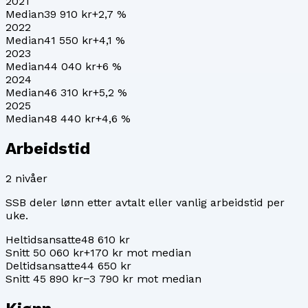
2021
Median
39 910 kr
+
2,7
%
2022
Median
41 550 kr
+
4,1
%
2023
Median
44 040 kr
+
6
%
2024
Median
46 310 kr
+
5,2
%
2025
Median
48 440 kr
+
4,6
%
Arbeidstid
2
nivåer
SSB deler lønn etter avtalt eller vanlig arbeidstid per
uke.
Heltidsansatte
48 610 kr
Snitt 50 060 kr
+170 kr mot median
Deltidsansatte
44 650 kr
Snitt 45 890 kr
−3 790 kr mot median