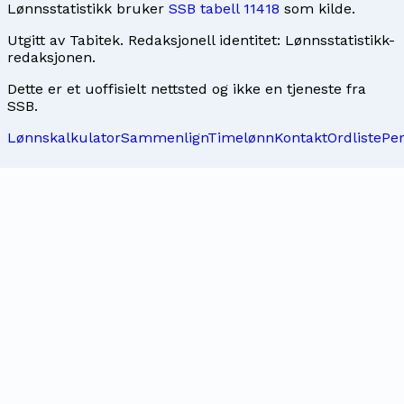
Lønnsstatistikk bruker
SSB tabell 11418
som kilde.
Utgitt av
Tabitek
. Redaksjonell identitet:
Lønnsstatistikk-
redaksjonen
.
Dette er et uoffisielt nettsted og ikke en tjeneste fra
SSB.
Lønnskalkulator
Sammenlign
Timelønn
Kontakt
Ordliste
Pe