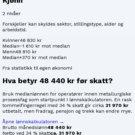
Kjønn
2
nivåer
Forskjeller kan skyldes sektor, stillingstype, alder og
arbeidstid.
Kvinner
46 830 kr
Median
−1 610 kr mot median
Menn
48 810 kr
Median
+370 kr mot median
Fra statistikk til egen økonomi
Hva betyr
48 440 kr
før skatt?
Bruk medianlønnen for
operatører innen metallurgiske
prosessfag
som startpunkt i lønnskalkulatoren. En rask
tommelfingerregel med 34 % skatt gir cirka
31 970 kr
utbetalt, men fradrag, pensjon og trekk kan endre mye.
Åpne lønnskalkulatoren →
Brutto månedslønn
48 440 kr
Netto ved 34 % skatt
ca. 31 970 kr