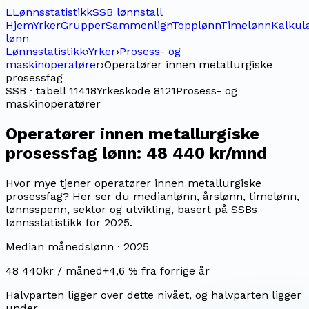
L
Lønnsstatistikk
SSB lønnstall
Hjem
Yrker
Grupper
Sammenlign
Topplønn
Timelønn
Kalkul
lønn
Lønnsstatistikk
›
Yrker
›
Prosess- og
maskinoperatører
›
Operatører innen metallurgiske
prosessfag
SSB · tabell 11418
Yrkeskode
8121
Prosess- og
maskinoperatører
Operatører innen metallurgiske
prosessfag
lønn:
48 440 kr/mnd
Hvor mye tjener operatører innen metallurgiske
prosessfag? Her ser du medianlønn, årslønn, timelønn,
lønnsspenn, sektor og utvikling, basert på SSBs
lønnsstatistikk for 2025.
Median månedslønn ·
2025
48 440
kr / måned
+
4,6
% fra forrige år
Halvparten ligger over dette nivået, og halvparten ligger
under.