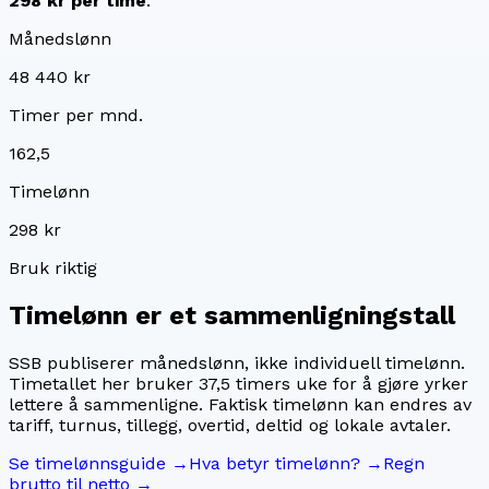
298 kr
per time
.
Månedslønn
48 440 kr
Timer per mnd.
162,5
Timelønn
298 kr
Bruk riktig
Timelønn er et sammenligningstall
SSB publiserer månedslønn, ikke individuell timelønn.
Timetallet her bruker
37,5
timers uke for å gjøre yrker
lettere å sammenligne. Faktisk timelønn kan endres av
tariff, turnus, tillegg, overtid, deltid og lokale avtaler.
Se timelønnsguide →
Hva betyr timelønn? →
Regn
brutto til netto →