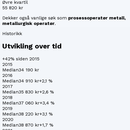
Øvre kvartil
55 820 kr
Dekker også vanlige søk som
prosessoperatør metall,
metallurgisk operatør
.
Historikk
Utvikling over tid
+42%
siden 2015
2015
Median
34 190 kr
2016
Median
34 910 kr
+
2,1
%
2017
Median
35 830 kr
+
2,6
%
2018
Median
37 060 kr
+
3,4
%
2019
Median
38 220 kr
+
3,1
%
2020
Median
38 870 kr
+
1,7
%