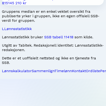
8151
45 210 kr
Gruppens median er en enkel vektet oversikt fra
publiserte yrker i gruppen, ikke en egen offisiell SSB-
verdi for gruppen.
L
Lønnsstatistikk
Lønnsstatistikk bruker
SSB tabell 11418
som kilde.
Utgitt av
Tabitek
. Redaksjonell identitet:
Lønnsstatistikk-
redaksjonen
.
Dette er et uoffisielt nettsted og ikke en tjeneste fra
SSB.
Lønnskalkulator
Sammenlign
Timelønn
Kontakt
Ordliste
Pe