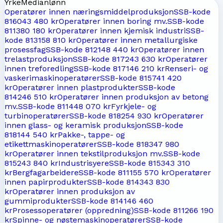
Yrke
Medianlønn
Operatører innen næringsmiddelproduksjon
SSB-kode
8160
43 480 kr
Operatører innen boring mv.
SSB-kode
8113
80 180 kr
Operatører innen kjemisk industri
SSB-
kode
8131
58 810 kr
Operatører innen metallurgiske
prosessfag
SSB-kode
8121
48 440 kr
Operatører innen
trelastproduksjon
SSB-kode
8172
43 630 kr
Operatører
innen treforedling
SSB-kode
8171
46 210 kr
Renseri- og
vaskerimaskinoperatører
SSB-kode
8157
41 420
kr
Operatører innen plastprodukter
SSB-kode
8142
46 510 kr
Operatører innen produksjon av betong
mv.
SSB-kode
8114
48 070 kr
Fyrkjele- og
turbinoperatører
SSB-kode
8182
54 930 kr
Operatører
innen glass- og keramisk produksjon
SSB-kode
8181
44 540 kr
Pakke-, tappe- og
etikettmaskinoperatører
SSB-kode
8183
47 980
kr
Operatører innen tekstilproduksjon mv.
SSB-kode
8152
43 840 kr
Industrisyere
SSB-kode
8153
43 310
kr
Bergfagarbeidere
SSB-kode
8111
55 570 kr
Operatører
innen papirprodukter
SSB-kode
8143
43 830
kr
Operatører innen produksjon av
gummiprodukter
SSB-kode
8141
46 460
kr
Prosessoperatører (oppredning)
SSB-kode
8112
66 190
kr
Spinne- og nøstemaskinoperatører
SSB-kode