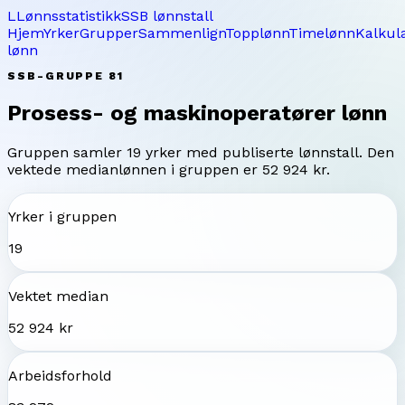
L
Lønnsstatistikk
SSB lønnstall
Hjem
Yrker
Grupper
Sammenlign
Topplønn
Timelønn
Kalkul
lønn
SSB-GRUPPE
81
Prosess- og maskinoperatører
lønn
Gruppen samler
19
yrker med publiserte lønnstall. Den
vektede medianlønnen i gruppen er
52 924 kr
.
Yrker i gruppen
19
Vektet median
52 924 kr
Arbeidsforhold