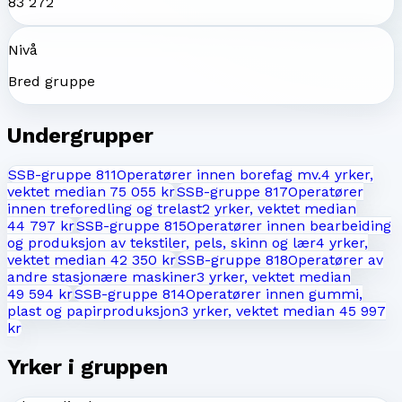
83 272
Nivå
Bred gruppe
Undergrupper
SSB-gruppe
811
Operatører innen borefag mv.
4
yrker,
vektet median
75 055 kr
SSB-gruppe
817
Operatører
innen treforedling og trelast
2
yrker, vektet median
44 797 kr
SSB-gruppe
815
Operatører innen bearbeiding
og produksjon av tekstiler, pels, skinn og lær
4
yrker,
vektet median
42 350 kr
SSB-gruppe
818
Operatører av
andre stasjonære maskiner
3
yrker, vektet median
49 594 kr
SSB-gruppe
814
Operatører innen gummi,
plast og papirproduksjon
3
yrker, vektet median
45 997
kr
Yrker i gruppen