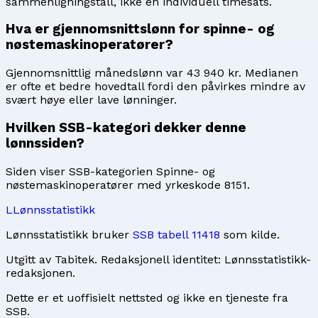
sammenligningstall, ikke en individuell timesats.
Hva er gjennomsnittslønn for spinne- og
nøstemaskinoperatører?
Gjennomsnittlig månedslønn var 43 940 kr. Medianen
er ofte et bedre hovedtall fordi den påvirkes mindre av
svært høye eller lave lønninger.
Hvilken SSB-kategori dekker denne
lønnssiden?
Siden viser SSB-kategorien Spinne- og
nøstemaskinoperatører med yrkeskode 8151.
L
Lønnsstatistikk
Lønnsstatistikk bruker
SSB tabell 11418
som kilde.
Utgitt av
Tabitek
. Redaksjonell identitet:
Lønnsstatistikk-
redaksjonen
.
Dette er et uoffisielt nettsted og ikke en tjeneste fra
SSB.