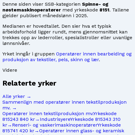
Denne siden viser SSB-kategorien
Spinne- og
nøstemaskinoperatører
med yrkeskode
8151
. Tallene
gjelder publisert månedslønn i
2025
.
Medianen er hovedtallet. Den sier hva et typisk
arbeidsforhold ligger rundt, mens gjennomsnittet kan
trekkes opp av lederroller, spesialistroller eller uvanlige
lønnsnivåer.
Yrket inngår i gruppen
Operatører innen bearbeiding og
produksjon av tekstiler, pels, skinn og lær
.
Videre
Relaterte yrker
Alle yrker →
Sammenlign med
operatører innen tekstilproduksjon
mv.
→
Operatører innen tekstilproduksjon mv.
Yrkeskode
8152
43 840 kr
→
Industrisyere
Yrkeskode
8153
43 310
kr
→
Renseri- og vaskerimaskinoperatører
Yrkeskode
8157
41 420 kr
→
Operatører innen glass- og keramisk