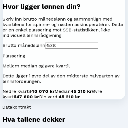
Hvor ligger lønnen din?
Skriv inn brutto månedslønn og sammenlign med
kvartilene for
spinne- og nøstemaskinoperatører
. Dette
er en enkel plassering mot SSB-statistikken, ikke
individuell lønnsrådgivning.
Brutto månedslønn
Plassering
Mellom median og øvre kvartil
Dette ligger i øvre del av den midterste halvparten av
lønnsfordelingen.
Nedre kvartil
40 070 kr
Median
45 210 kr
Øvre
kvartil
47 800 kr
Din verdi
45 210 kr
Datakontrakt
Hva tallene dekker