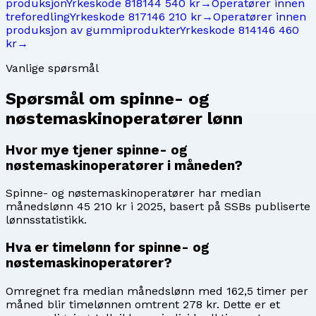
produksjon
Yrkeskode
8181
44 540 kr
→
Operatører innen
treforedling
Yrkeskode
8171
46 210 kr
→
Operatører innen
produksjon av gummiprodukter
Yrkeskode
8141
46 460
kr
→
Vanlige spørsmål
Spørsmål om
spinne- og
nøstemaskinoperatører
lønn
Hvor mye tjener spinne- og
nøstemaskinoperatører i måneden?
Spinne- og nøstemaskinoperatører har median
månedslønn 45 210 kr i 2025, basert på SSBs publiserte
lønnsstatistikk.
Hva er timelønn for spinne- og
nøstemaskinoperatører?
Omregnet fra median månedslønn med 162,5 timer per
måned blir timelønnen omtrent 278 kr. Dette er et