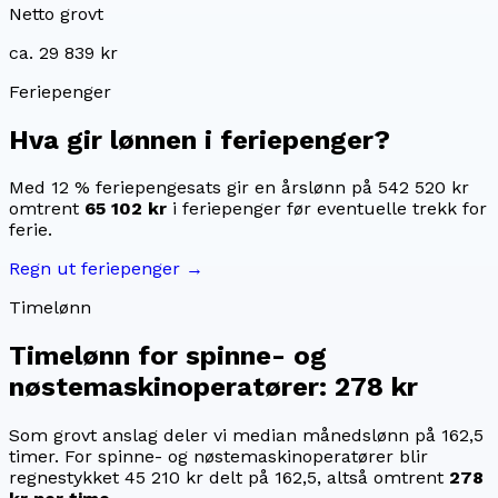
Netto grovt
ca. 29 839 kr
Feriepenger
Hva gir lønnen i feriepenger?
Med 12 % feriepengesats gir en årslønn på
542 520 kr
omtrent
65 102 kr
i feriepenger før eventuelle trekk for
ferie.
Regn ut feriepenger →
Timelønn
Timelønn for
spinne- og
nøstemaskinoperatører
:
278 kr
Som grovt anslag deler vi median månedslønn på
162,5
timer. For
spinne- og nøstemaskinoperatører
blir
regnestykket
45 210 kr
delt på
162,5
, altså omtrent
278