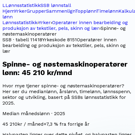
L
Lønnsstatistikk
SSB lønnstall
Hjem
Yrker
Grupper
Sammenlign
Topplønn
Timelønn
Kalkul
lønn
Lønnsstatistikk
›
Yrker
›
Operatører innen bearbeiding og
produksjon av tekstiler, pels, skinn og lær
›
Spinne- og
nøstemaskinoperatører
SSB · tabell 11418
Yrkeskode
8151
Operatører innen
bearbeiding og produksjon av tekstiler, pels, skinn og
lær
Spinne- og nøstemaskinoperatører
lønn:
45 210 kr/mnd
Hvor mye tjener spinne- og nøstemaskinoperatører?
Her ser du medianlønn, årslønn, timelønn, lønnsspenn,
sektor og utvikling, basert på SSBs lønnsstatistikk for
2025.
Median månedslønn ·
2025
45 210
kr / måned
+
7,3
% fra forrige år
Halvparten ligger over dette nivået, og halvparten ligger