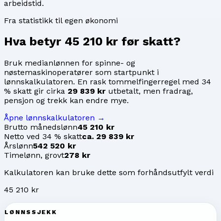
arbeidstid.
Fra statistikk til egen økonomi
Hva betyr
45 210 kr
før skatt?
Bruk medianlønnen for
spinne- og
nøstemaskinoperatører
som startpunkt i
lønnskalkulatoren. En rask tommelfingerregel med 34
% skatt gir cirka
29 839 kr
utbetalt, men fradrag,
pensjon og trekk kan endre mye.
Åpne lønnskalkulatoren →
Brutto månedslønn
45 210 kr
Netto ved 34 % skatt
ca. 29 839 kr
Årslønn
542 520 kr
Timelønn, grovt
278 kr
Kalkulatoren kan bruke dette som forhåndsutfylt verdi
45 210 kr
LØNNSSJEKK