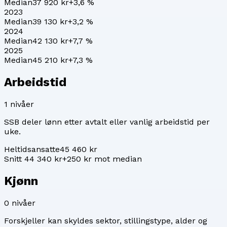
Median
37 920 kr
+
3,6
%
2023
Median
39 130 kr
+
3,2
%
2024
Median
42 130 kr
+
7,7
%
2025
Median
45 210 kr
+
7,3
%
Arbeidstid
1
nivåer
SSB deler lønn etter avtalt eller vanlig arbeidstid per
uke.
Heltidsansatte
45 460 kr
Snitt 44 340 kr
+250 kr mot median
Kjønn
0
nivåer
Forskjeller kan skyldes sektor, stillingstype, alder og