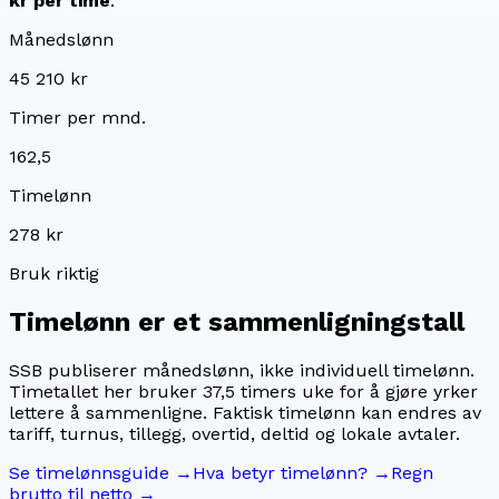
kr
per time
.
Månedslønn
45 210 kr
Timer per mnd.
162,5
Timelønn
278 kr
Bruk riktig
Timelønn er et sammenligningstall
SSB publiserer månedslønn, ikke individuell timelønn.
Timetallet her bruker
37,5
timers uke for å gjøre yrker
lettere å sammenligne. Faktisk timelønn kan endres av
tariff, turnus, tillegg, overtid, deltid og lokale avtaler.
Se timelønnsguide →
Hva betyr timelønn? →
Regn
brutto til netto →