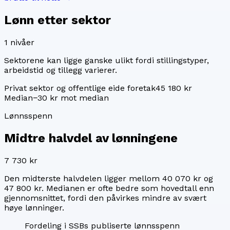
Lønn etter sektor
1
nivåer
Sektorene kan ligge ganske ulikt fordi stillingstyper,
arbeidstid og tillegg varierer.
Privat sektor og offentlige eide foretak
45 180 kr
Median
−30 kr mot median
Lønnsspenn
Midtre halvdel av lønningene
7 730 kr
Den midterste halvdelen ligger mellom
40 070 kr
og
47 800 kr
. Medianen er ofte bedre som hovedtall enn
gjennomsnittet, fordi den påvirkes mindre av svært
høye lønninger.
Fordeling i SSBs publiserte lønnsspenn