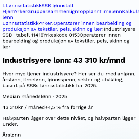
L
Lønnsstatistikk
SSB lønnstall
Hjem
Yrker
Grupper
Sammenlign
Topplønn
Timelønn
Kalkul
lønn
Lønnsstatistikk
›
Yrker
›
Operatører innen bearbeiding og
produksjon av tekstiler, pels, skinn og lær
›
Industrisyere
SSB · tabell 11418
Yrkeskode
8153
Operatører innen
bearbeiding og produksjon av tekstiler, pels, skinn og
lær
Industrisyere
lønn:
43 310 kr/mnd
Hvor mye tjener industrisyere? Her ser du medianlønn,
årslønn, timelønn, lønnsspenn, sektor og utvikling,
basert på SSBs lønnsstatistikk for 2025.
Median månedslønn ·
2025
43 310
kr / måned
+
4,5
% fra forrige år
Halvparten ligger over dette nivået, og halvparten ligger
under.
Årslønn