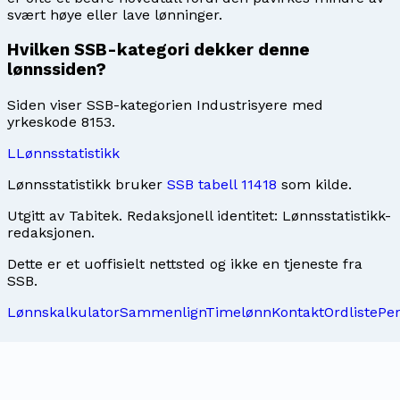
svært høye eller lave lønninger.
Hvilken SSB-kategori dekker denne
lønnssiden?
Siden viser SSB-kategorien Industrisyere med
yrkeskode 8153.
L
Lønnsstatistikk
Lønnsstatistikk bruker
SSB tabell 11418
som kilde.
Utgitt av
Tabitek
. Redaksjonell identitet:
Lønnsstatistikk-
redaksjonen
.
Dette er et uoffisielt nettsted og ikke en tjeneste fra
SSB.
Lønnskalkulator
Sammenlign
Timelønn
Kontakt
Ordliste
Pe