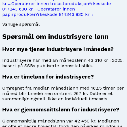
kr
→
Operatører innen trelastproduksjon
Yrkeskode
8172
43 630 kr
→
Operatører innen
papirprodukter
Yrkeskode
8143
43 830 kr
→
Vanlige spørsmål
Spørsmål om
industrisyere
lønn
Hvor mye tjener industrisyere i måneden?
Industrisyere har median månedslønn 43 310 kr i 2025,
basert på SSBs publiserte lønnsstatistikk.
Hva er timelønn for industrisyere?
Omregnet fra median månedslønn med 162,5 timer per
måned blir timelønnen omtrent 267 kr. Dette er et
sammenligningstall, ikke en individuell timesats.
Hva er gjennomsnittslønn for industrisyere?
Gjennomsnittlig månedslønn var 42 450 kr. Medianen
er ofte et bedre hovedtall fordi den påvirkes mindre av