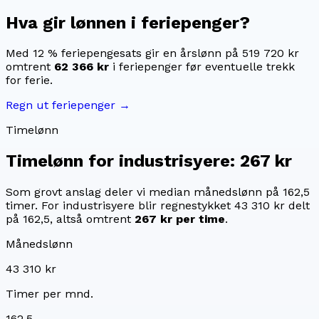
Hva gir lønnen i feriepenger?
Med 12 % feriepengesats gir en årslønn på
519 720 kr
omtrent
62 366 kr
i feriepenger før eventuelle trekk
for ferie.
Regn ut feriepenger →
Timelønn
Timelønn for
industrisyere
:
267 kr
Som grovt anslag deler vi median månedslønn på
162,5
timer. For
industrisyere
blir regnestykket
43 310 kr
delt
på
162,5
, altså omtrent
267 kr
per time
.
Månedslønn
43 310 kr
Timer per mnd.
162,5