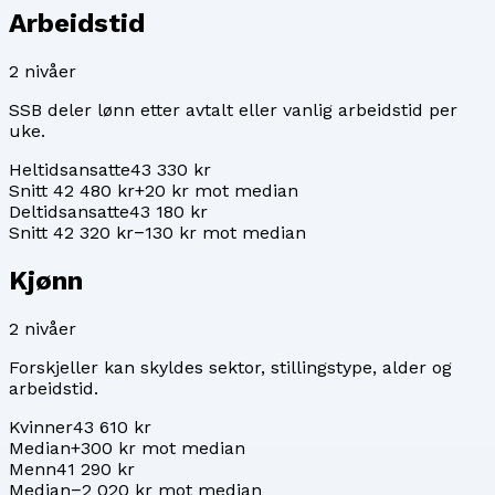
Arbeidstid
2
nivåer
SSB deler lønn etter avtalt eller vanlig arbeidstid per
uke.
Heltidsansatte
43 330 kr
Snitt 42 480 kr
+20 kr mot median
Deltidsansatte
43 180 kr
Snitt 42 320 kr
−130 kr mot median
Kjønn
2
nivåer
Forskjeller kan skyldes sektor, stillingstype, alder og
arbeidstid.
Kvinner
43 610 kr
Median
+300 kr mot median
Menn
41 290 kr
Median
−2 020 kr mot median