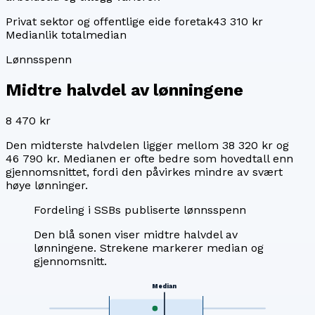
Privat sektor og offentlige eide foretak
43 310 kr
Median
lik totalmedian
Lønnsspenn
Midtre halvdel av lønningene
8 470 kr
Den midterste halvdelen ligger mellom
38 320 kr
og
46 790 kr
. Medianen er ofte bedre som hovedtall enn
gjennomsnittet, fordi den påvirkes mindre av svært
høye lønninger.
Fordeling i SSBs publiserte lønnsspenn
Den blå sonen viser midtre halvdel av
lønningene. Strekene markerer median og
gjennomsnitt.
Median