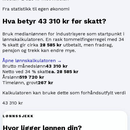
Fra statistikk til egen økonomi
Hva betyr
43 310 kr
før skatt?
Bruk medianlønnen for
industrisyere
som startpunkt i
lønnskalkulatoren. En rask tommelfingerregel med 34
% skatt gir cirka
28 585 kr
utbetalt, men fradrag,
pensjon og trekk kan endre mye.
Åpne lønnskalkulatoren →
Brutto månedslønn
43 310 kr
Netto ved 34 % skatt
ca. 28 585 kr
Årslønn
519 720 kr
Timelønn, grovt
267 kr
Kalkulatoren kan bruke dette som forhåndsutfylt verdi
43 310 kr
LØNNSSJEKK
Hvor ligger lønnen din?