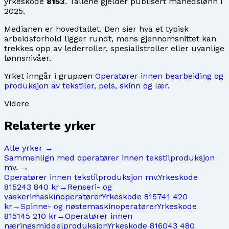
yrkeskode
8153
. Tallene gjelder publisert månedslønn i
2025
.
Medianen er hovedtallet. Den sier hva et typisk
arbeidsforhold ligger rundt, mens gjennomsnittet kan
trekkes opp av lederroller, spesialistroller eller uvanlige
lønnsnivåer.
Yrket inngår i gruppen
Operatører innen bearbeiding og
produksjon av tekstiler, pels, skinn og lær
.
Videre
Relaterte yrker
Alle yrker →
Sammenlign med
operatører innen tekstilproduksjon
mv.
→
Operatører innen tekstilproduksjon mv.
Yrkeskode
8152
43 840 kr
→
Renseri- og
vaskerimaskinoperatører
Yrkeskode
8157
41 420
kr
→
Spinne- og nøstemaskinoperatører
Yrkeskode
8151
45 210 kr
→
Operatører innen
næringsmiddelproduksjon
Yrkeskode
8160
43 480