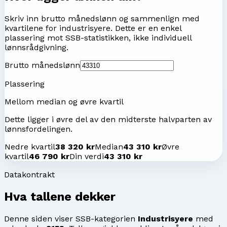
Skriv inn brutto månedslønn og sammenlign med
kvartilene for
industrisyere
. Dette er en enkel
plassering mot SSB-statistikken, ikke individuell
lønnsrådgivning.
Brutto månedslønn
Plassering
Mellom median og øvre kvartil
Dette ligger i øvre del av den midterste halvparten av
lønnsfordelingen.
Nedre kvartil
38 320 kr
Median
43 310 kr
Øvre
kvartil
46 790 kr
Din verdi
43 310 kr
Datakontrakt
Hva tallene dekker
Denne siden viser SSB-kategorien
Industrisyere
med