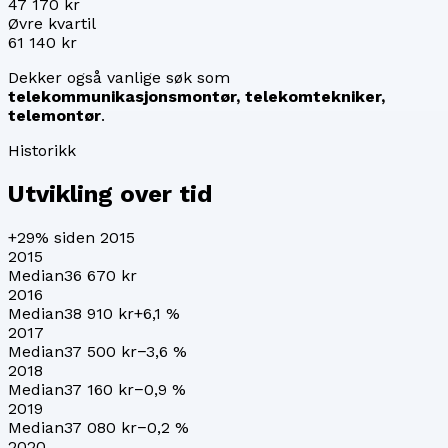
47 170 kr
Øvre kvartil
61 140 kr
Dekker også vanlige søk som
telekommunikasjonsmontør, telekomtekniker,
telemontør
.
Historikk
Utvikling over tid
+29%
siden 2015
2015
Median
36 670 kr
2016
Median
38 910 kr
+
6,1
%
2017
Median
37 500 kr
−3,6
%
2018
Median
37 160 kr
−0,9
%
2019
Median
37 080 kr
−0,2
%
2020