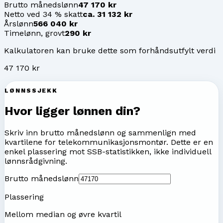
Brutto månedslønn
47 170 kr
Netto ved 34 % skatt
ca. 31 132 kr
Årslønn
566 040 kr
Timelønn, grovt
290 kr
Kalkulatoren kan bruke dette som forhåndsutfylt verdi
47 170 kr
LØNNSSJEKK
Hvor ligger lønnen din?
Skriv inn brutto månedslønn og sammenlign med
kvartilene for
telekommunikasjonsmontør
. Dette er en
enkel plassering mot SSB-statistikken, ikke individuell
lønnsrådgivning.
Brutto månedslønn
Plassering
Mellom median og øvre kvartil