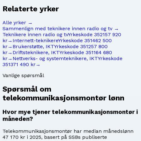
Relaterte yrker
Alle yrker →
Sammenlign med
teknikere innen radio og tv
→
Teknikere innen radio og tv
Yrkeskode
3521
57 920
kr
→
Internett-teknikere
Yrkeskode
3514
62 500
kr
→
Brukerstøtte, IKT
Yrkeskode
3512
57 800
kr
→
Driftsteknikere, IKT
Yrkeskode
3511
64 680
kr
→
Nettverks- og systemteknikere, IKT
Yrkeskode
3513
71 490 kr
→
Vanlige spørsmål
Spørsmål om
telekommunikasjonsmontør
lønn
Hvor mye tjener telekommunikasjonsmontør i
måneden?
Telekommunikasjonsmontør har median månedslønn
47 170 kr i 2025, basert på SSBs publiserte