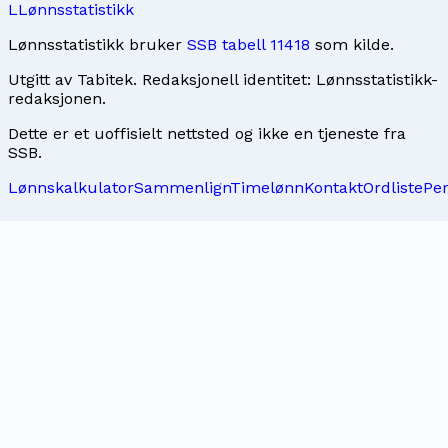
L
Lønnsstatistikk
Lønnsstatistikk bruker
SSB tabell 11418
som kilde.
Utgitt av
Tabitek
. Redaksjonell identitet:
Lønnsstatistikk-
redaksjonen
.
Dette er et uoffisielt nettsted og ikke en tjeneste fra
SSB.
Lønnskalkulator
Sammenlign
Timelønn
Kontakt
Ordliste
Pe