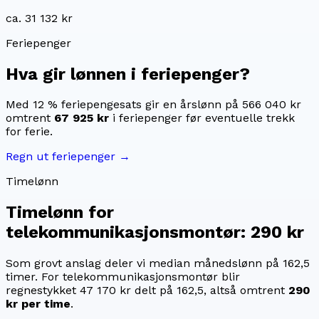
ca. 31 132 kr
Feriepenger
Hva gir lønnen i feriepenger?
Med 12 % feriepengesats gir en årslønn på
566 040 kr
omtrent
67 925 kr
i feriepenger før eventuelle trekk
for ferie.
Regn ut feriepenger →
Timelønn
Timelønn for
telekommunikasjonsmontør
:
290 kr
Som grovt anslag deler vi median månedslønn på
162,5
timer. For
telekommunikasjonsmontør
blir
regnestykket
47 170 kr
delt på
162,5
, altså omtrent
290
kr
per time
.