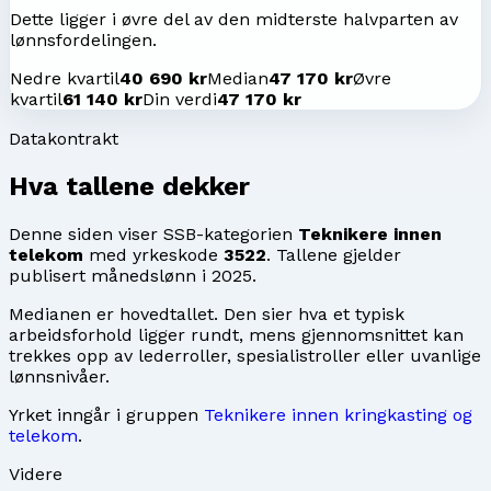
Dette ligger i øvre del av den midterste halvparten av
lønnsfordelingen.
Nedre kvartil
40 690 kr
Median
47 170 kr
Øvre
kvartil
61 140 kr
Din verdi
47 170 kr
Datakontrakt
Hva tallene dekker
Denne siden viser SSB-kategorien
Teknikere innen
telekom
med yrkeskode
3522
. Tallene gjelder
publisert månedslønn i
2025
.
Medianen er hovedtallet. Den sier hva et typisk
arbeidsforhold ligger rundt, mens gjennomsnittet kan
trekkes opp av lederroller, spesialistroller eller uvanlige
lønnsnivåer.
Yrket inngår i gruppen
Teknikere innen kringkasting og
telekom
.
Videre