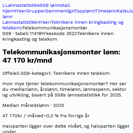
L
Lønnsstatistikk
SSB lønnstall
Hjem
Yrker
Grupper
Sammenlign
Topplønn
Timelønn
Kalkul
lønn
Lønnsstatistikk
›
Yrker
›
Teknikere innen kringkasting og
telekom
›
Telekommunikasjonsmontør
SSB · tabell 11418
Yrkeskode
3522
Teknikere innen
kringkasting og telekom
Telekommunikasjonsmontør
lønn:
47 170 kr/mnd
Offisiell SSB-kategori:
Teknikere innen telekom
Hvor mye tjener telekommunikasjonsmontør? Her ser
du medianlønn, årslønn, timelønn, lønnsspenn, sektor
og utvikling, basert på SSBs lønnsstatistikk for 2025.
Median månedslønn ·
2025
47 170
kr / måned
−0,3
% fra forrige år
Halvparten ligger over dette nivået, og halvparten ligger
under.