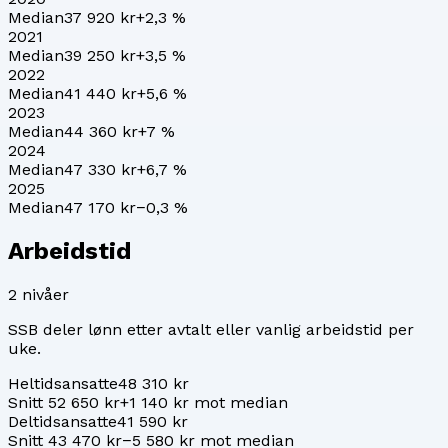
Median
37 920 kr
+
2,3
%
2021
Median
39 250 kr
+
3,5
%
2022
Median
41 440 kr
+
5,6
%
2023
Median
44 360 kr
+
7
%
2024
Median
47 330 kr
+
6,7
%
2025
Median
47 170 kr
−0,3
%
Arbeidstid
2
nivåer
SSB deler lønn etter avtalt eller vanlig arbeidstid per
uke.
Heltidsansatte
48 310 kr
Snitt 52 650 kr
+1 140 kr mot median
Deltidsansatte
41 590 kr
Snitt 43 470 kr
−5 580 kr mot median