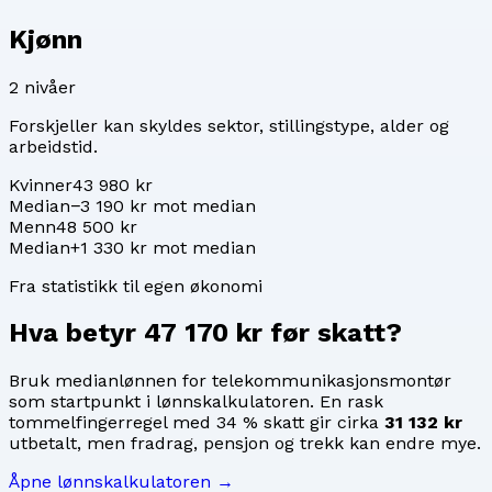
Kjønn
2
nivåer
Forskjeller kan skyldes sektor, stillingstype, alder og
arbeidstid.
Kvinner
43 980 kr
Median
−3 190 kr mot median
Menn
48 500 kr
Median
+1 330 kr mot median
Fra statistikk til egen økonomi
Hva betyr
47 170 kr
før skatt?
Bruk medianlønnen for
telekommunikasjonsmontør
som startpunkt i lønnskalkulatoren. En rask
tommelfingerregel med 34 % skatt gir cirka
31 132 kr
utbetalt, men fradrag, pensjon og trekk kan endre mye.
Åpne lønnskalkulatoren →