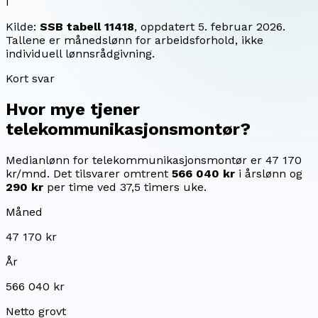
i
Kilde:
SSB tabell 11418
, oppdatert
5. februar 2026
.
Tallene er månedslønn for arbeidsforhold, ikke
individuell lønnsrådgivning.
Kort svar
Hvor mye tjener
telekommunikasjonsmontør
?
Medianlønn for telekommunikasjonsmontør er 47 170
kr/mnd.
Det tilsvarer omtrent
566 040 kr
i årslønn og
290 kr
per time ved 37,5 timers uke.
Måned
47 170 kr
År
566 040 kr
Netto grovt