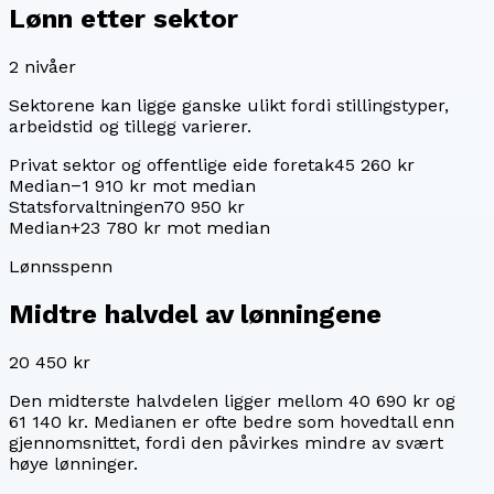
Lønn etter sektor
2
nivåer
Sektorene kan ligge ganske ulikt fordi stillingstyper,
arbeidstid og tillegg varierer.
Privat sektor og offentlige eide foretak
45 260 kr
Median
−1 910 kr mot median
Statsforvaltningen
70 950 kr
Median
+23 780 kr mot median
Lønnsspenn
Midtre halvdel av lønningene
20 450 kr
Den midterste halvdelen ligger mellom
40 690 kr
og
61 140 kr
. Medianen er ofte bedre som hovedtall enn
gjennomsnittet, fordi den påvirkes mindre av svært
høye lønninger.