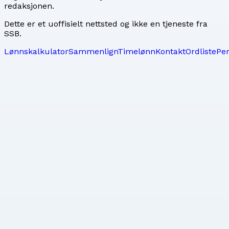
redaksjonen
.
Dette er et uoffisielt nettsted og ikke en tjeneste fra
SSB.
Lønnskalkulator
Sammenlign
Timelønn
Kontakt
Ordliste
Pe