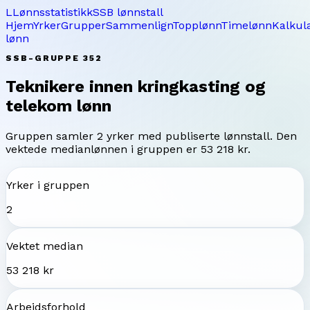
L
Lønnsstatistikk
SSB lønnstall
Hjem
Yrker
Grupper
Sammenlign
Topplønn
Timelønn
Kalkul
lønn
SSB-GRUPPE
352
Teknikere innen kringkasting og
telekom
lønn
Gruppen samler
2
yrker med publiserte lønnstall. Den
vektede medianlønnen i gruppen er
53 218 kr
.
Yrker i gruppen
2
Vektet median
53 218 kr
Arbeidsforhold