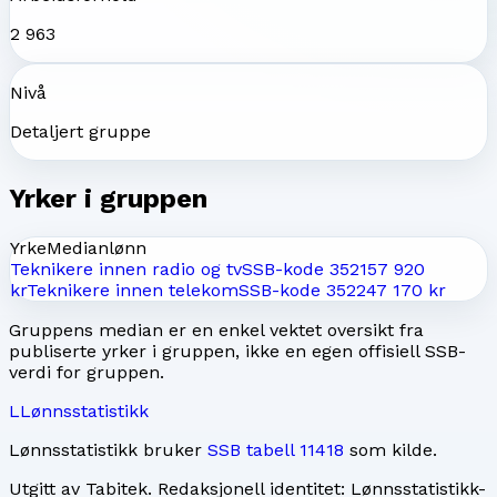
2 963
Nivå
Detaljert gruppe
Yrker i gruppen
Yrke
Medianlønn
Teknikere innen radio og tv
SSB-kode
3521
57 920
kr
Teknikere innen telekom
SSB-kode
3522
47 170 kr
Gruppens median er en enkel vektet oversikt fra
publiserte yrker i gruppen, ikke en egen offisiell SSB-
verdi for gruppen.
L
Lønnsstatistikk
Lønnsstatistikk bruker
SSB tabell 11418
som kilde.
Utgitt av
Tabitek
. Redaksjonell identitet:
Lønnsstatistikk-