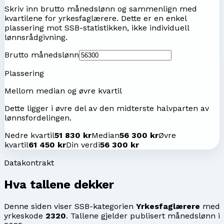
Skriv inn brutto månedslønn og sammenlign med
kvartilene for
yrkesfaglærere
. Dette er en enkel
plassering mot SSB-statistikken, ikke individuell
lønnsrådgivning.
Brutto månedslønn
Plassering
Mellom median og øvre kvartil
Dette ligger i øvre del av den midterste halvparten av
lønnsfordelingen.
Nedre kvartil
51 830 kr
Median
56 300 kr
Øvre
kvartil
61 450 kr
Din verdi
56 300 kr
Datakontrakt
Hva tallene dekker
Denne siden viser SSB-kategorien
Yrkesfaglærere
med
yrkeskode
2320
. Tallene gjelder publisert månedslønn i