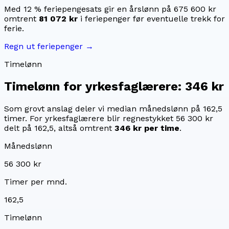
Med 12 % feriepengesats gir en årslønn på
675 600 kr
omtrent
81 072 kr
i feriepenger før eventuelle trekk for
ferie.
Regn ut feriepenger →
Timelønn
Timelønn for
yrkesfaglærere
:
346 kr
Som grovt anslag deler vi median månedslønn på
162,5
timer. For
yrkesfaglærere
blir regnestykket
56 300 kr
delt på
162,5
, altså omtrent
346 kr
per time
.
Månedslønn
56 300 kr
Timer per mnd.
162,5
Timelønn