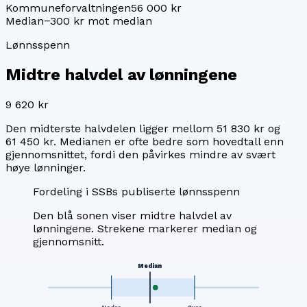
Kommuneforvaltningen
56 000 kr
Median
−300 kr mot median
Lønnsspenn
Midtre halvdel av lønningene
9 620 kr
Den midterste halvdelen ligger mellom
51 830 kr
og
61 450 kr
. Medianen er ofte bedre som hovedtall enn
gjennomsnittet, fordi den påvirkes mindre av svært
høye lønninger.
Fordeling i SSBs publiserte lønnsspenn
Den blå sonen viser midtre halvdel av
lønningene. Strekene markerer median og
gjennomsnitt.
Median