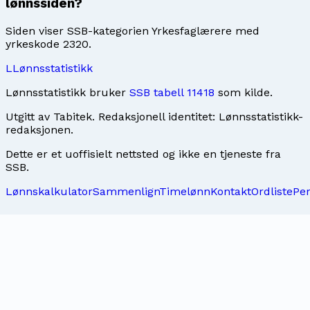
lønnssiden?
Siden viser SSB-kategorien Yrkesfaglærere med
yrkeskode 2320.
L
Lønnsstatistikk
Lønnsstatistikk bruker
SSB tabell 11418
som kilde.
Utgitt av
Tabitek
. Redaksjonell identitet:
Lønnsstatistikk-
redaksjonen
.
Dette er et uoffisielt nettsted og ikke en tjeneste fra
SSB.
Lønnskalkulator
Sammenlign
Timelønn
Kontakt
Ordliste
Pe