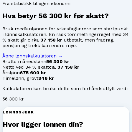
Fra statistikk til egen økonomi
Hva betyr
56 300 kr
før skatt?
Bruk medianlønnen for
yrkesfaglærere
som startpunkt
i lønnskalkulatoren. En rask tommelfingerregel med 34
% skatt gir cirka
37 158 kr
utbetalt, men fradrag,
pensjon og trekk kan endre mye.
Åpne lønnskalkulatoren →
Brutto månedslønn
56 300 kr
Netto ved 34 % skatt
ca. 37 158 kr
Årslønn
675 600 kr
Timelønn, grovt
346 kr
Kalkulatoren kan bruke dette som forhåndsutfylt verdi
56 300 kr
LØNNSSJEKK
Hvor ligger lønnen din?