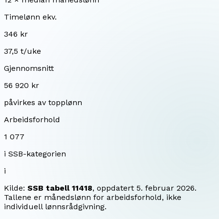
Timelønn ekv.
346 kr
37,5 t/uke
Gjennomsnitt
56 920 kr
påvirkes av topplønn
Arbeidsforhold
1 077
i SSB-kategorien
i
Kilde:
SSB tabell 11418
, oppdatert
5. februar 2026
.
Tallene er månedslønn for arbeidsforhold, ikke
individuell lønnsrådgivning.