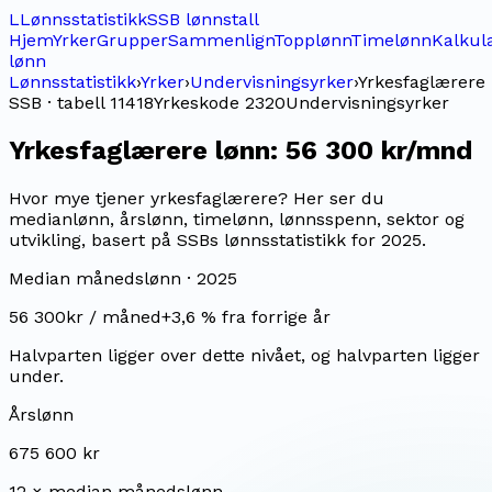
L
Lønnsstatistikk
SSB lønnstall
Hjem
Yrker
Grupper
Sammenlign
Topplønn
Timelønn
Kalkul
lønn
Lønnsstatistikk
›
Yrker
›
Undervisningsyrker
›
Yrkesfaglærere
SSB · tabell 11418
Yrkeskode
2320
Undervisningsyrker
Yrkesfaglærere
lønn:
56 300 kr/mnd
Hvor mye tjener yrkesfaglærere? Her ser du
medianlønn, årslønn, timelønn, lønnsspenn, sektor og
utvikling, basert på SSBs lønnsstatistikk for 2025.
Median månedslønn ·
2025
56 300
kr / måned
+
3,6
% fra forrige år
Halvparten ligger over dette nivået, og halvparten ligger
under.
Årslønn
675 600 kr
12 × median månedslønn