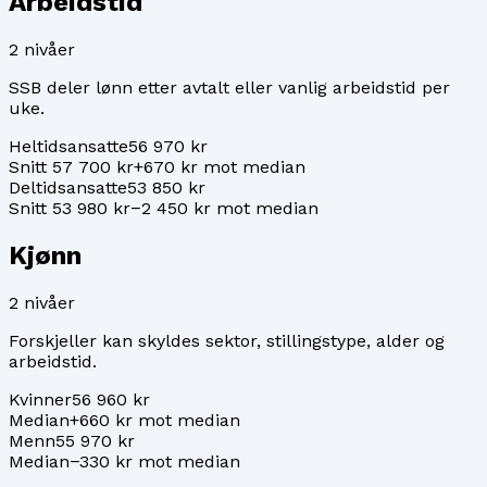
Arbeidstid
2
nivåer
SSB deler lønn etter avtalt eller vanlig arbeidstid per
uke.
Heltidsansatte
56 970 kr
Snitt 57 700 kr
+670 kr mot median
Deltidsansatte
53 850 kr
Snitt 53 980 kr
−2 450 kr mot median
Kjønn
2
nivåer
Forskjeller kan skyldes sektor, stillingstype, alder og
arbeidstid.
Kvinner
56 960 kr
Median
+660 kr mot median
Menn
55 970 kr
Median
−330 kr mot median