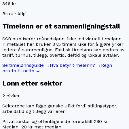
346 kr
Bruk riktig
Timelønn er et sammenligningstall
SSB publiserer månedslønn, ikke individuell timelønn.
Timetallet her bruker
37,5
timers uke for å gjøre yrker
lettere å sammenligne. Faktisk timelønn kan endres av
tariff, turnus, tillegg, overtid, deltid og lokale avtaler.
Se timelønnsguide →
Hva betyr timelønn? →
Regn
brutto til netto →
Lønn etter sektor
2
nivåer
Sektorene kan ligge ganske ulikt fordi stillingstyper,
arbeidstid og tillegg varierer.
Privat sektor og offentlige eide foretak
56 280 kr
Median
−20 kr mot median