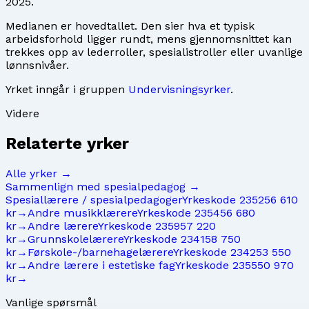
2025
.
Medianen er hovedtallet. Den sier hva et typisk
arbeidsforhold ligger rundt, mens gjennomsnittet kan
trekkes opp av lederroller, spesialistroller eller uvanlige
lønnsnivåer.
Yrket inngår i gruppen
Undervisningsyrker
.
Videre
Relaterte yrker
Alle yrker →
Sammenlign med
spesialpedagog
→
Spesiallærere / spesialpedagoger
Yrkeskode
2352
56 610
kr
→
Andre musikklærere
Yrkeskode
2354
56 680
kr
→
Andre lærere
Yrkeskode
2359
57 220
kr
→
Grunnskolelærere
Yrkeskode
2341
58 750
kr
→
Førskole-/barnehagelærere
Yrkeskode
2342
53 550
kr
→
Andre lærere i estetiske fag
Yrkeskode
2355
50 970
kr
→
Vanlige spørsmål