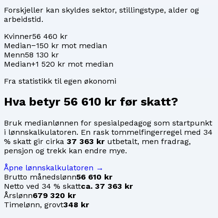
Forskjeller kan skyldes sektor, stillingstype, alder og
arbeidstid.
Kvinner
56 460 kr
Median
−150 kr mot median
Menn
58 130 kr
Median
+1 520 kr mot median
Fra statistikk til egen økonomi
Hva betyr
56 610 kr
før skatt?
Bruk medianlønnen for
spesialpedagog
som startpunkt
i lønnskalkulatoren. En rask tommelfingerregel med 34
% skatt gir cirka
37 363 kr
utbetalt, men fradrag,
pensjon og trekk kan endre mye.
Åpne lønnskalkulatoren →
Brutto månedslønn
56 610 kr
Netto ved 34 % skatt
ca. 37 363 kr
Årslønn
679 320 kr
Timelønn, grovt
348 kr