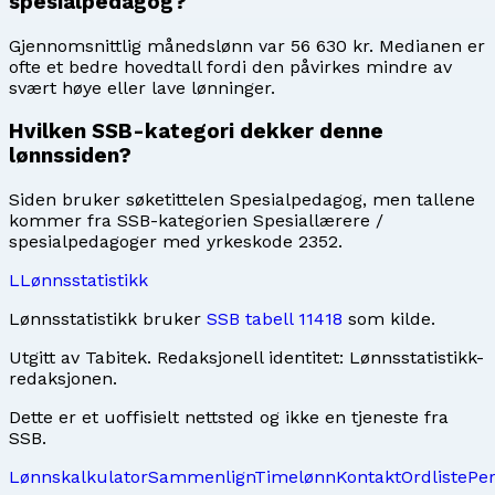
spesialpedagog?
Gjennomsnittlig månedslønn var 56 630 kr. Medianen er
ofte et bedre hovedtall fordi den påvirkes mindre av
svært høye eller lave lønninger.
Hvilken SSB-kategori dekker denne
lønnssiden?
Siden bruker søketittelen Spesialpedagog, men tallene
kommer fra SSB-kategorien Spesiallærere /
spesialpedagoger med yrkeskode 2352.
L
Lønnsstatistikk
Lønnsstatistikk bruker
SSB tabell 11418
som kilde.
Utgitt av
Tabitek
. Redaksjonell identitet:
Lønnsstatistikk-
redaksjonen
.
Dette er et uoffisielt nettsted og ikke en tjeneste fra
SSB.
Lønnskalkulator
Sammenlign
Timelønn
Kontakt
Ordliste
Pe