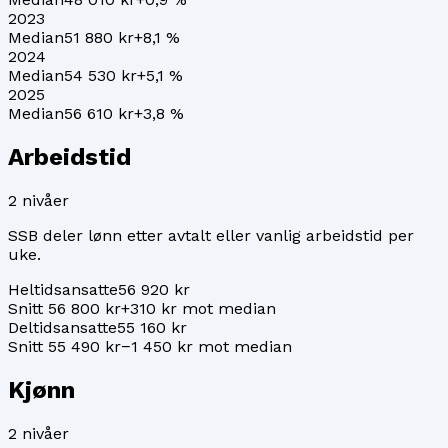
2023
Median
51 880 kr
+
8,1
%
2024
Median
54 530 kr
+
5,1
%
2025
Median
56 610 kr
+
3,8
%
Arbeidstid
2
nivåer
SSB deler lønn etter avtalt eller vanlig arbeidstid per
uke.
Heltidsansatte
56 920 kr
Snitt 56 800 kr
+310 kr mot median
Deltidsansatte
55 160 kr
Snitt 55 490 kr
−1 450 kr mot median
Kjønn
2
nivåer