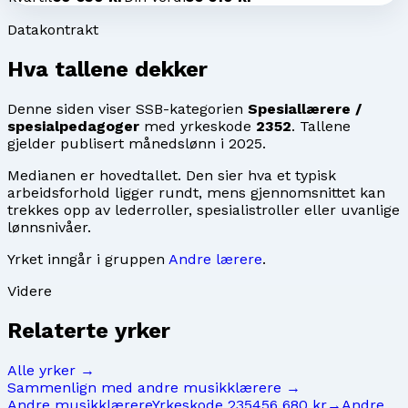
Datakontrakt
Hva tallene dekker
Denne siden viser SSB-kategorien
Spesiallærere /
spesialpedagoger
med yrkeskode
2352
. Tallene
gjelder publisert månedslønn i
2025
.
Medianen er hovedtallet. Den sier hva et typisk
arbeidsforhold ligger rundt, mens gjennomsnittet kan
trekkes opp av lederroller, spesialistroller eller uvanlige
lønnsnivåer.
Yrket inngår i gruppen
Andre lærere
.
Videre
Relaterte yrker
Alle yrker →
Sammenlign med
andre musikklærere
→
Andre musikklærere
Yrkeskode
2354
56 680 kr
→
Andre