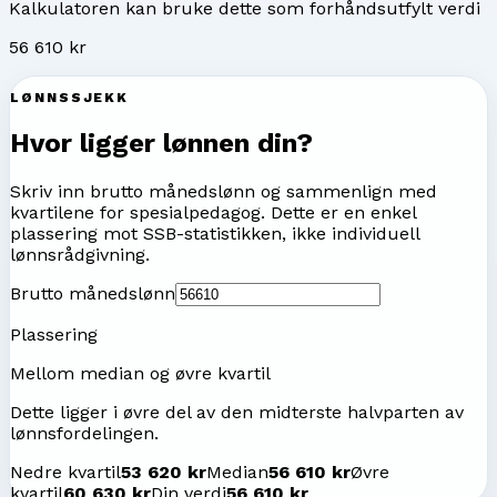
Kalkulatoren kan bruke dette som forhåndsutfylt verdi
56 610 kr
LØNNSSJEKK
Hvor ligger lønnen din?
Skriv inn brutto månedslønn og sammenlign med
kvartilene for
spesialpedagog
. Dette er en enkel
plassering mot SSB-statistikken, ikke individuell
lønnsrådgivning.
Brutto månedslønn
Plassering
Mellom median og øvre kvartil
Dette ligger i øvre del av den midterste halvparten av
lønnsfordelingen.
Nedre kvartil
53 620 kr
Median
56 610 kr
Øvre
kvartil
60 630 kr
Din verdi
56 610 kr