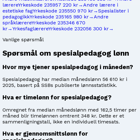
lærere
Yrkeskode
2359
57 220 kr
→
Andre lærere i
estetiske fag
Yrkeskode
2355
50 970 kr
→
Spesialister i
pedagogikk
Yrkeskode
2351
65 980 kr
→
Andre
språklærere
Yrkeskode
2353
46 670
kr
→
Yrkesfaglærere
Yrkeskode
2320
56 300 kr
→
Vanlige spørsmål
Spørsmål om
spesialpedagog
lønn
Hvor mye tjener spesialpedagog i måneden?
Spesialpedagog har median månedslønn 56 610 kr i
2025, basert på SSBs publiserte lønnsstatistikk.
Hva er timelønn for spesialpedagog?
Omregnet fra median månedslønn med 162,5 timer per
måned blir timelønnen omtrent 348 kr. Dette er et
sammenligningstall, ikke en individuell timesats.
Hva er gjennomsnittslønn for