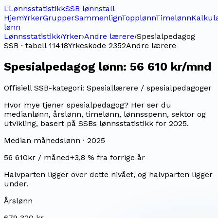
L
Lønnsstatistikk
SSB lønnstall
Hjem
Yrker
Grupper
Sammenlign
Topplønn
Timelønn
Kalkul
lønn
Lønnsstatistikk
›
Yrker
›
Andre lærere
›
Spesialpedagog
SSB · tabell 11418
Yrkeskode
2352
Andre lærere
Spesialpedagog
lønn:
56 610 kr/mnd
Offisiell SSB-kategori:
Spesiallærere / spesialpedagoger
Hvor mye tjener spesialpedagog? Her ser du
medianlønn, årslønn, timelønn, lønnsspenn, sektor og
utvikling, basert på SSBs lønnsstatistikk for 2025.
Median månedslønn ·
2025
56 610
kr / måned
+
3,8
% fra forrige år
Halvparten ligger over dette nivået, og halvparten ligger
under.
Årslønn
679 320 kr