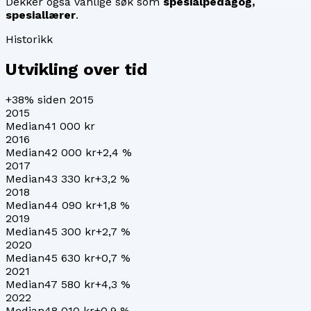
Dekker også vanlige søk som
spesialpedagog,
spesiallærer
.
Historikk
Utvikling over tid
+38%
siden 2015
2015
Median
41 000 kr
2016
Median
42 000 kr
+
2,4
%
2017
Median
43 330 kr
+
3,2
%
2018
Median
44 090 kr
+
1,8
%
2019
Median
45 300 kr
+
2,7
%
2020
Median
45 630 kr
+
0,7
%
2021
Median
47 580 kr
+
4,3
%
2022
Median
48 010 kr
+
0,9
%