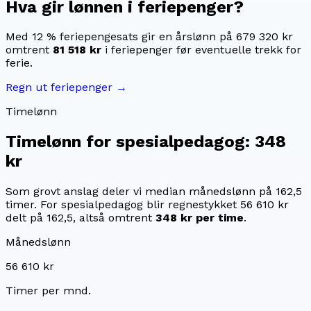
Hva gir lønnen i feriepenger?
Med 12 % feriepengesats gir en årslønn på
679 320 kr
omtrent
81 518 kr
i feriepenger før eventuelle trekk for
ferie.
Regn ut feriepenger →
Timelønn
Timelønn for
spesialpedagog
:
348
kr
Som grovt anslag deler vi median månedslønn på
162,5
timer. For
spesialpedagog
blir regnestykket
56 610 kr
delt på
162,5
, altså omtrent
348 kr
per time
.
Månedslønn
56 610 kr
Timer per mnd.