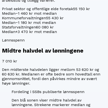
arbeidstid og tillegg varierer.
Privat sektor og offentlige eide foretak
55 150 kr
Median
−1 460 kr mot median
Kommuneforvaltningen
55 430 kr
Median
−1 180 kr mot median
Statsforvaltningen
60 080 kr
Median
+3 470 kr mot median
Lønnsspenn
Midtre halvdel av lønningene
7 010 kr
Den midterste halvdelen ligger mellom
53 620 kr
og
60 630 kr
. Medianen er ofte bedre som hovedtall enn
gjennomsnittet, fordi den påvirkes mindre av svært
høye lønninger.
Fordeling i SSBs publiserte lønnsspenn
Den blå sonen viser midtre halvdel av
lønningene. Strekene markerer median og